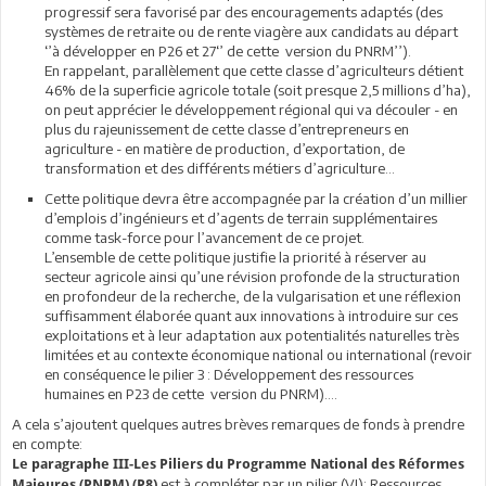
progressif sera favorisé par des encouragements adaptés (des
systèmes de retraite ou de rente viagère aux candidats au départ
‘’à développer en P26 et 27‘’ de cette version du PNRM’’).
En rappelant, parallèlement que cette classe d’agriculteurs détient
46% de la superficie agricole totale (soit presque 2,5 millions d’ha),
on peut apprécier le développement régional qui va découler - en
plus du rajeunissement de cette classe d’entrepreneurs en
agriculture - en matière de production, d’exportation, de
transformation et des différents métiers d’agriculture…
Cette politique devra être accompagnée par la création d’un millier
d’emplois d’ingénieurs et d’agents de terrain supplémentaires
comme task-force pour l’avancement de ce projet.
L’ensemble de cette politique justifie la priorité à réserver au
secteur agricole ainsi qu’une révision profonde de la structuration
en profondeur de la recherche, de la vulgarisation et une réflexion
suffisamment élaborée quant aux innovations à introduire sur ces
exploitations et à leur adaptation aux potentialités naturelles très
limitées et au contexte économique national ou international (revoir
en conséquence le pilier 3 : Développement des ressources
humaines en P23 de cette version du PNRM)….
A cela s’ajoutent quelques autres brèves remarques de fonds à prendre
en compte:
Le paragraphe III-Les Piliers du Programme National des Réformes
est à compléter par un pilier (VI): Ressources
Majeures (PNRM) (P8)