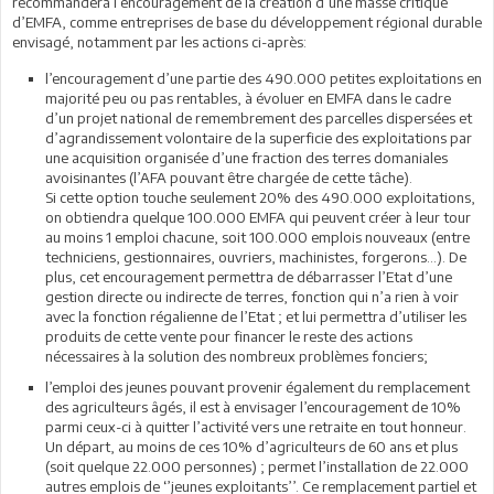
recommandera l’encouragement de la création d’une masse critique
d’EMFA, comme entreprises de base du développement régional durable
envisagé, notamment par les actions ci-après:
l’encouragement d’une partie des 490.000 petites exploitations en
majorité peu ou pas rentables, à évoluer en EMFA dans le cadre
d’un projet national de remembrement des parcelles dispersées et
d’agrandissement volontaire de la superficie des exploitations par
une acquisition organisée d’une fraction des terres domaniales
avoisinantes (l’AFA pouvant être chargée de cette tâche).
Si cette option touche seulement 20% des 490.000 exploitations,
on obtiendra quelque 100.000 EMFA qui peuvent créer à leur tour
au moins 1 emploi chacune, soit 100.000 emplois nouveaux (entre
techniciens, gestionnaires, ouvriers, machinistes, forgerons…). De
plus, cet encouragement permettra de débarrasser l’Etat d’une
gestion directe ou indirecte de terres, fonction qui n’a rien à voir
avec la fonction régalienne de l’Etat ; et lui permettra d’utiliser les
produits de cette vente pour financer le reste des actions
nécessaires à la solution des nombreux problèmes fonciers;
l’emploi des jeunes pouvant provenir également du remplacement
des agriculteurs âgés, il est à envisager l’encouragement de 10%
parmi ceux-ci à quitter l’activité vers une retraite en tout honneur.
Un départ, au moins de ces 10% d’agriculteurs de 60 ans et plus
(soit quelque 22.000 personnes) ; permet l’installation de 22.000
autres emplois de ‘’jeunes exploitants’’. Ce remplacement partiel et