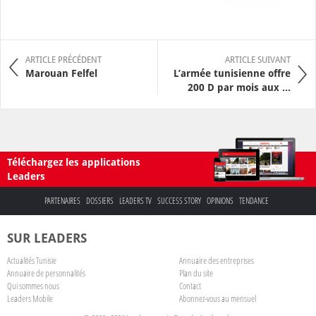
ARTICLE PRÉCÉDENT
ARTICLE SUIVANT
Marouan Felfel
L’armée tunisienne offre
200 D par mois aux ...
Téléchargez les applications
Leaders
PARTENAIRES
DOSSIERS
LEADERS TV
SUCCESS STORY
OPINIONS
TENDANCE
SUR LEADERS
Actualités Tunisie
Annuaire des entreprises
Annuaire de personnalités
Plan du site
Qui sommes nous
Contact
Leaders Mobile
Abonnez-vous au mensuel