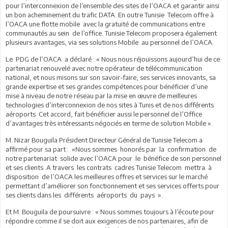
pour l’interconnexion de l’ensemble des sites de l’OACA et garantir ainsi
un bon acheminement du trafic DATA. En outre Tunisie Telecom offre à
l’OACA une flotte mobile avec la gratuité de communications entre
communautés au sein de l’office. Tunisie Telecom proposera également
plusieurs avantages, via ses solutions Mobile au personnel de l’OACA.
Le PDG de l’OACA a déclaré : « Nous nous réjouissons aujourd’hui de ce
partenariat renouvelé avec notre opérateur de télécommunication
national, et nous misons sur son savoir-faire, ses services innovants, sa
grande expertise et ses grandes compétences pour bénéficier d’une
mise à niveau de notre réseau par la mise en œuvre de meilleures
technologies d’interconnexion de nos sites à Tunis et de nos différents
aéroports. Cet accord, fait bénéficier aussi le personnel de l’Office
d’avantages très intéressants négociés en terme de solution Mobile ».
M. Nizar Bouguila Président Directeur Général de Tunisie Telecom a
affirmé pour sa part : «Nous sommes honorés par la confirmation de
notre partenariat solide avec l’OACA pour le bénéfice de son personnel
et ses clients .A travers les contrats cadres Tunisie Telecom mettra à
disposition de l’OACA les meilleures offres et services sur le marché
permettant d’améliorer son fonctionnement et ses services offerts pour
ses clients dans les différents aéroports du pays ».
Et M. Bouguila de poursuivre : « Nous sommes toujours à l’écoute pour
répondre comme il se doit aux exigences de nos partenaires, afin de