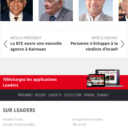
ARTICLE PRÉCÉDENT
ARTICLE SUIVANT
La BTE ouvre une nouvelle
Personne n’échappe à la
agence à Kairouan
vindicte d’israel!
Téléchargez les applications
Leaders
PARTENAIRES
DOSSIERS
LEADERS TV
SUCCESS STORY
OPINIONS
TENDANCE
SUR LEADERS
Actualités Tunisie
Annuaire des entreprises
Annuaire de personnalités
Plan du site