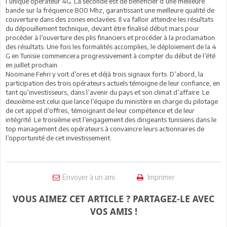
l’unique opérateur 4G. La seconde est de bénéficier d’une meilleure
bande sur la fréquence 800 Mhz, garantissant une meilleure qualité de
couverture dans des zones enclavées. Il va falloir attendre les résultats
du dépouillement technique, devant être finalisé début mars pour
procéder à l’ouverture des plis financiers et procéder à la proclamation
des résultats. Une fois les formalités accomplies, le déploiement de la 4
G en Tunisie commencera progressivement à compter du début de l’été
en juillet prochain.
Noomane Fehri y voit d’ores et déjà trois signaux forts. D’abord, la
participation des trois opérateurs actuels témoigne de leur confiance, en
tant qu’investisseurs, dans l’avenir du pays et son climat d’affaire. Le
deuxième est celui que lance l’équipe du ministère en charge du pilotage
de cet appel d’offres, témoignant de leur compétence et de leur
intégrité. Le troisième est l’engagement des dirigeants tunisiens dans le
top management des opérateurs à convaincre leurs actionnaires de
l’opportunité de cet investissement.
Envoyer à un ami
Imprimer
VOUS AIMEZ CET ARTICLE ? PARTAGEZ-LE AVEC
VOS AMIS !