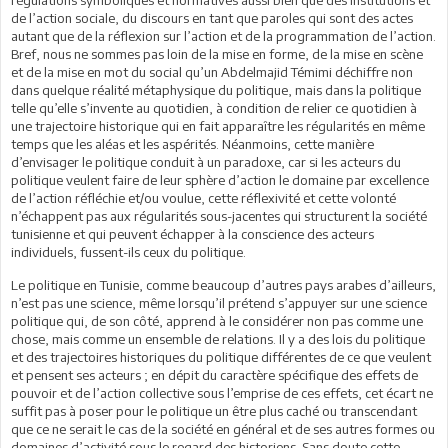
de l’action sociale, du discours en tant que paroles qui sont des actes
autant que de la réflexion sur l’action et de la programmation de l’action.
Bref, nous ne sommes pas loin de la mise en forme, de la mise en scène
et de la mise en mot du social qu’un Abdelmajid Témimi déchiffre non
dans quelque réalité métaphysique du politique, mais dans la politique
telle qu’elle s’invente au quotidien, à condition de relier ce quotidien à
une trajectoire historique qui en fait apparaître les régularités en même
temps que les aléas et les aspérités. Néanmoins, cette manière
d’envisager le politique conduit à un paradoxe, car si les acteurs du
politique veulent faire de leur sphère d’action le domaine par excellence
de l’action réfléchie et/ou voulue, cette réflexivité et cette volonté
n’échappent pas aux régularités sous-jacentes qui structurent la société
tunisienne et qui peuvent échapper à la conscience des acteurs
individuels, fussent-ils ceux du politique.
Le politique en Tunisie, comme beaucoup d’autres pays arabes d’ailleurs,
n’est pas une science, même lorsqu’il prétend s’appuyer sur une science
politique qui, de son côté, apprend à le considérer non pas comme une
chose, mais comme un ensemble de relations. Il y a des lois du politique
et des trajectoires historiques du politique différentes de ce que veulent
et pensent ses acteurs ; en dépit du caractère spécifique des effets de
pouvoir et de l’action collective sous l’emprise de ces effets, cet écart ne
suffit pas à poser pour le politique un être plus caché ou transcendant
que ce ne serait le cas de la société en général et de ses autres formes ou
domaines d’activité sous le regard des historiens. Sans doute cette