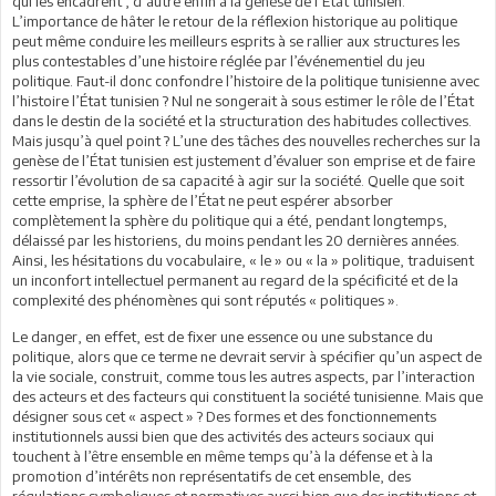
qui les encadrent ; d’autre enfin à la genèse de l’État tunisien.
L’importance de hâter le retour de la réflexion historique au politique
peut même conduire les meilleurs esprits à se rallier aux structures les
plus contestables d’une histoire réglée par l’événementiel du jeu
politique. Faut-il donc confondre l’histoire de la politique tunisienne avec
l’histoire l’État tunisien ? Nul ne songerait à sous estimer le rôle de l’État
dans le destin de la société et la structuration des habitudes collectives.
Mais jusqu’à quel point ? L’une des tâches des nouvelles recherches sur la
genèse de l’État tunisien est justement d’évaluer son emprise et de faire
ressortir l’évolution de sa capacité à agir sur la société. Quelle que soit
cette emprise, la sphère de l’État ne peut espérer absorber
complètement la sphère du politique qui a été, pendant longtemps,
délaissé par les historiens, du moins pendant les 20 dernières années.
Ainsi, les hésitations du vocabulaire, « le » ou « la » politique, traduisent
un inconfort intellectuel permanent au regard de la spécificité et de la
complexité des phénomènes qui sont réputés « politiques ».
Le danger, en effet, est de fixer une essence ou une substance du
politique, alors que ce terme ne devrait servir à spécifier qu’un aspect de
la vie sociale, construit, comme tous les autres aspects, par l’interaction
des acteurs et des facteurs qui constituent la société tunisienne. Mais que
désigner sous cet « aspect » ? Des formes et des fonctionnements
institutionnels aussi bien que des activités des acteurs sociaux qui
touchent à l’être ensemble en même temps qu’à la défense et à la
promotion d’intérêts non représentatifs de cet ensemble, des
régulations symboliques et normatives aussi bien que des institutions et