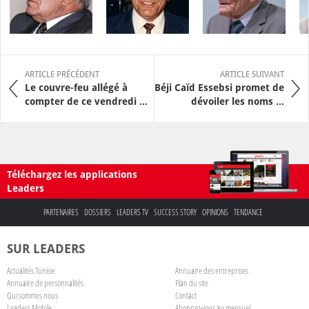
ARTICLE PRÉCÉDENT
ARTICLE SUIVANT
Le couvre-feu allégé à
Béji Caïd Essebsi promet de
compter de ce vendredi ...
dévoiler les noms ...
Téléchargez les applications
Leaders
PARTENAIRES
DOSSIERS
LEADERS TV
SUCCESS STORY
OPINIONS
TENDANCE
SUR LEADERS
Actualités Tunisie
Annuaire des entreprises
Annuaire de personnalités
Plan du site
Qui sommes nous
Contact
Leaders Mobile
Abonnez-vous au mensuel