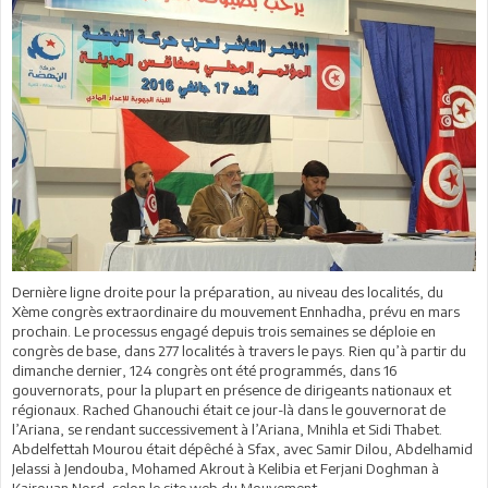
Dernière ligne droite pour la préparation, au niveau des localités, du
Xème congrès extraordinaire du mouvement Ennhadha, prévu en mars
prochain. Le processus engagé depuis trois semaines se déploie en
congrès de base, dans 277 localités à travers le pays. Rien qu’à partir du
dimanche dernier, 124 congrès ont été programmés, dans 16
gouvernorats, pour la plupart en présence de dirigeants nationaux et
régionaux. Rached Ghanouchi était ce jour-là dans le gouvernorat de
l’Ariana, se rendant successivement à l’Ariana, Mnihla et Sidi Thabet.
Abdelfettah Mourou était dépêché à Sfax, avec Samir Dilou, Abdelhamid
Jelassi à Jendouba, Mohamed Akrout à Kelibia et Ferjani Doghman à
Kairouan Nord, selon le site web du Mouvement.