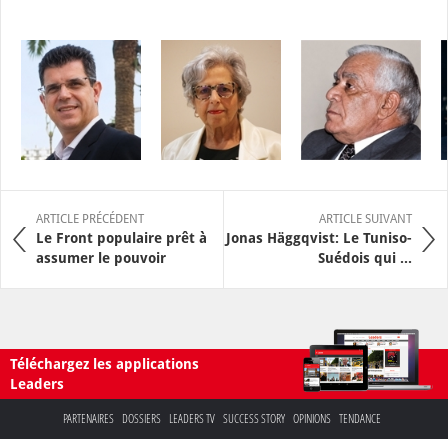
ARTICLE PRÉCÉDENT
ARTICLE SUIVANT
Le Front populaire prêt à
Jonas Häggqvist: Le Tuniso-
assumer le pouvoir
Suédois qui ...
Téléchargez les applications
Leaders
PARTENAIRES
DOSSIERS
LEADERS TV
SUCCESS STORY
OPINIONS
TENDANCE