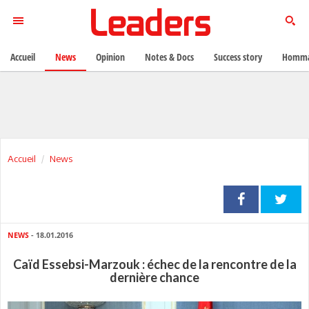
Accueil
News
Opinion
Notes & Docs
Success story
Homma
Accueil
News
NEWS
- 18.01.2016
Caïd Essebsi-Marzouk : échec de la rencontre de la
dernière chance