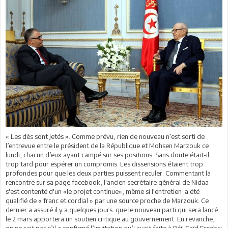
« Les dès sont jetés ». Comme prévu, rien de nouveau n’est sorti de
l’entrevue entre le président de la République et Mohsen Marzouk ce
lundi, chacun d’eux ayant campé sur ses positions. Sans doute était-il
trop tard pour espérer un compromis. Les dissensions étaient trop
profondes pour que les deux parties puissent reculer. Commentant la
rencontre sur sa page facebook, l'ancien secrétaire général de Nidaa
s'est contenté d'un «le projet continue», même si l'entretien a été
qualifié de « franc et cordial » par une source proche de Marzouk. Ce
dernier a assuré il y a quelques jours que le nouveau parti qui sera lancé
le 2 mars apportera un soutien critique au gouvernement. En revanche,
on ne sait pas s’il a confirmé l’invitation qu’i avait faite à Béji Caïd Essebsi