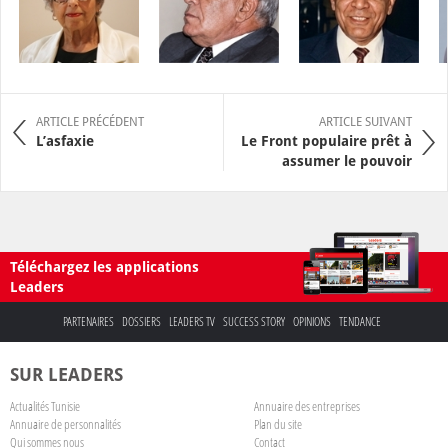
ARTICLE PRÉCÉDENT
ARTICLE SUIVANT
L’asfaxie
Le Front populaire prêt à
assumer le pouvoir
Téléchargez les applications
Leaders
PARTENAIRES
DOSSIERS
LEADERS TV
SUCCESS STORY
OPINIONS
TENDANCE
SUR LEADERS
Actualités Tunisie
Annuaire des entreprises
Annuaire de personnalités
Plan du site
Qui sommes nous
Contact