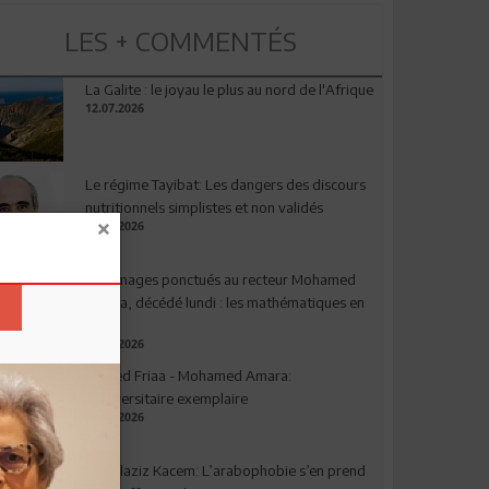
LES + COMMENTÉS
La Galite : le joyau le plus au nord de l'Afrique
12.07.2026
Le régime Tayibat: Les dangers des discours
nutritionnels simplistes et non validés
09.07.2026
Hommages ponctués au recteur Mohamed
Amara, décédé lundi : les mathématiques en
deuil
03.08.2026
Ahmed Friaa - Mohamed Amara:
l’Universitaire exemplaire
04.08.2026
Abdelaziz Kacem: L’arabophobie s’en prend