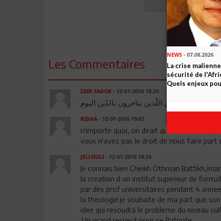
NEWS
- 07.08.2026
Les Commentaires
La crise malienne
sécurité de l'Afr
Quels enjeux pour
ZAIR SADOK
- 12-01-2016 18:29
وبين المنا فقين اللّذين يتاجرون بالدّين اليوم
RIDHA
- 12-01-2016 19:03
n'importe quoi, on dirait que cela vous réjoui
vous n'avez pas le droit de nous faire part 
JELLOULI
- 12-01-2016 19:24
Je connais bien Cheikh Othman Battikh,imam
la creation d un institut superieur de forma
par des prof universitaires pendant 4 annees
la theologie.je souhaite de ma part que son
idee qui resoudra le probleme du niveau cul
.Un grand respect pour ce Patriote