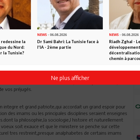
Envoyer
NEWS
- 06.08.2026
NEWS
- 06.08.2026
 redessine la
Dr Sami Bahri: La Tunisie face à
Riadh Zghal - L
ique du Nord:
l'IA - 2ème partie
développement:
 la Tunisie?
décentralisatio
chemin à parcou
أشرف شخص عرفته في حياتي :سيرة... تربية ...أخلاق....خلق.شتّان بينه 
Ne plus afficher
t d'attiser le feu entre les tunisiens, vous dépasser l'info,
de vos préjugés.
 integre et grand patriote,qui accordait un grand espoir pour
tion des imams ou les principales disciplines seraient enseignes
.dont la philosophie,la sociologie,l histoire et naturellement
 voeux soit exauce et que le ministere se penche sur cette
turel tres restreint,presque analphabetes de certains imams