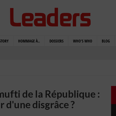
STORY
HOMMAGE À..
DOSSIERS
WHO'S WHO
BLOG
mufti de la République :
r d'une disgrâce ?