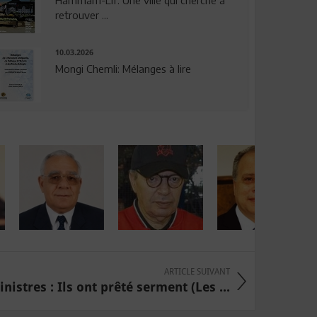
Hammam-Lif: Une ville qui cherche à
retrouver ...
10.03.2026
Mongi Chemli: Mélanges à lire
ARTICLE SUIVANT
istres : Ils ont prêté serment (Les ...