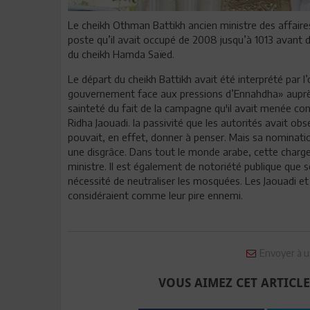
Le cheikh Othman Battikh ancien ministre des affaire
poste qu’il avait occupé de 2008 jusqu’à 1013 avant d
du cheikh Hamda Saïed.
Le départ du cheikh Battikh avait été interprété par
gouvernement face aux pressions d’Ennahdha» auprès d
sainteté du fait de la campagne qu'il avait menée co
Ridha Jaouadi. la passivité que les autorités avait o
pouvait, en effet, donner à penser. Mais sa nominat
une disgrâce. Dans tout le monde arabe, cette charge b
ministre. Il est également de notoriété publique que s
nécessité de neutraliser les mosquées. Les Jaouadi et 
considéraient comme leur pire ennemi.
Envoyer à u
VOUS AIMEZ CET ARTICLE