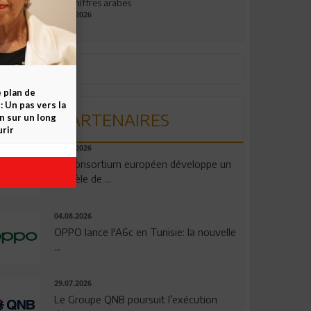
aux chiffres arabes
09.07.2026
e plan de
 Un pas vers la
PARTENAIRES
n sur un long
rir
06.08.2026
Un consortium européen développe un
modèle de ...
04.08.2026
OPPO lance l'A6c en Tunisie: la nouvelle
...
29.07.2026
Le Groupe QNB poursuit l’exécution