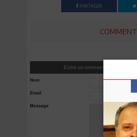
PARTAGER
COMMENTE
Ecrire un commentaire
Nom
Email
Message