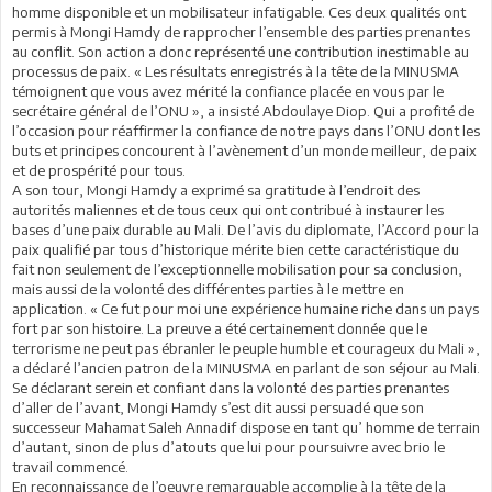
homme disponible et un mobilisateur infatigable. Ces deux qualités ont
permis à Mongi Hamdy de rapprocher l’ensemble des parties prenantes
au conflit. Son action a donc représenté une contribution inestimable au
processus de paix. « Les résultats enregistrés à la tête de la MINUSMA
témoignent que vous avez mérité la confiance placée en vous par le
secrétaire général de l’ONU », a insisté Abdoulaye Diop. Qui a profité de
l’occasion pour réaffirmer la confiance de notre pays dans l’ONU dont les
buts et principes concourent à l’avènement d’un monde meilleur, de paix
et de prospérité pour tous.
A son tour, Mongi Hamdy a exprimé sa gratitude à l’endroit des
autorités maliennes et de tous ceux qui ont contribué à instaurer les
bases d’une paix durable au Mali. De l’avis du diplomate, l’Accord pour la
paix qualifié par tous d’historique mérite bien cette caractéristique du
fait non seulement de l’exceptionnelle mobilisation pour sa conclusion,
mais aussi de la volonté des différentes parties à le mettre en
application. « Ce fut pour moi une expérience humaine riche dans un pays
fort par son histoire. La preuve a été certainement donnée que le
terrorisme ne peut pas ébranler le peuple humble et courageux du Mali »,
a déclaré l’ancien patron de la MINUSMA en parlant de son séjour au Mali.
Se déclarant serein et confiant dans la volonté des parties prenantes
d’aller de l’avant, Mongi Hamdy s’est dit aussi persuadé que son
successeur Mahamat Saleh Annadif dispose en tant qu’ homme de terrain
d’autant, sinon de plus d’atouts que lui pour poursuivre avec brio le
travail commencé.
En reconnaissance de l’oeuvre remarquable accomplie à la tête de la