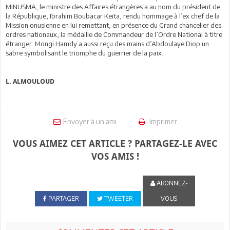
MINUSMA, le ministre des Affaires étrangères a au nom du président de
la République, Ibrahim Boubacar Keita, rendu hommage à l’ex chef de la
Mission onusienne en lui remettant, en présence du Grand chancelier des
ordres nationaux, la médaille de Commandeur de l’Ordre National à titre
étranger. Mongi Hamdy a aussi reçu des mains d’Abdoulaye Diop un
sabre symbolisant le triomphe du guerrier de la paix.
L. ALMOULOUD
Envoyer à un ami
Imprimer
VOUS AIMEZ CET ARTICLE ? PARTAGEZ-LE AVEC
VOS AMIS !
ABONNEZ-
PARTAGER
TWEETER
VOUS