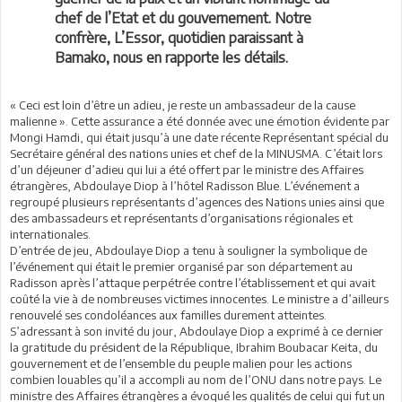
chef de l’Etat et du gouvernement. Notre
confrère, L’Essor, quotidien paraissant à
Bamako, nous en rapporte les détails.
« Ceci est loin d’être un adieu, je reste un ambassadeur de la cause
malienne ». Cette assurance a été donnée avec une émotion évidente par
Mongi Hamdi, qui était jusqu’à une date récente Représentant spécial du
Secrétaire général des nations unies et chef de la MINUSMA. C’était lors
d’un déjeuner d’adieu qui lui a été offert par le ministre des Affaires
étrangères, Abdoulaye Diop à l’hôtel Radisson Blue. L’événement a
regroupé plusieurs représentants d’agences des Nations unies ainsi que
des ambassadeurs et représentants d’organisations régionales et
internationales.
D’entrée de jeu, Abdoulaye Diop a tenu à souligner la symbolique de
l’événement qui était le premier organisé par son département au
Radisson après l’attaque perpétrée contre l’établissement et qui avait
coûté la vie à de nombreuses victimes innocentes. Le ministre a d’ailleurs
renouvelé ses condoléances aux familles durement atteintes.
S’adressant à son invité du jour, Abdoulaye Diop a exprimé à ce dernier
la gratitude du président de la République, Ibrahim Boubacar Keita, du
gouvernement et de l’ensemble du peuple malien pour les actions
combien louables qu’il a accompli au nom de l’ONU dans notre pays. Le
ministre des Affaires étrangères a évoqué les qualités de celui qui fut un