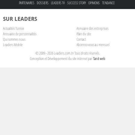
PARTENAIRES
DOSSIERS
LEADERS TV
SUCCESS STORY
OPINIONS
TENDANCE
SUR LEADERS
Actualités Tunisie
Annuaire des entreprises
Annuaire de personnalités
Plan du site
Qui sommes nous
Contact
Leaders Mobile
Abonnez-vous au mensuel
© 2009 - 2026 Leaders.com.tn Tous droits réservés.
Conception et Développement du site internet par
Tanit web