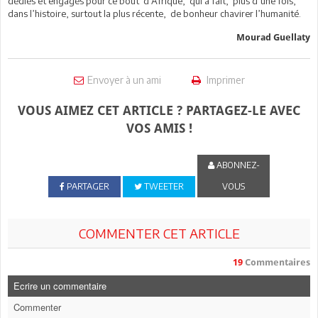
dédiés et engagés pour ce bout d’Afrique, qui a fait, plus d’une fois,
dans l’histoire, surtout la plus récente, de bonheur chavirer l’humanité.
Mourad Guellaty
Envoyer à un ami
Imprimer
VOUS AIMEZ CET ARTICLE ? PARTAGEZ-LE AVEC
VOS AMIS !
ABONNEZ-
PARTAGER
TWEETER
VOUS
COMMENTER CET ARTICLE
19
Commentaires
Ecrire un commentaire
Commenter