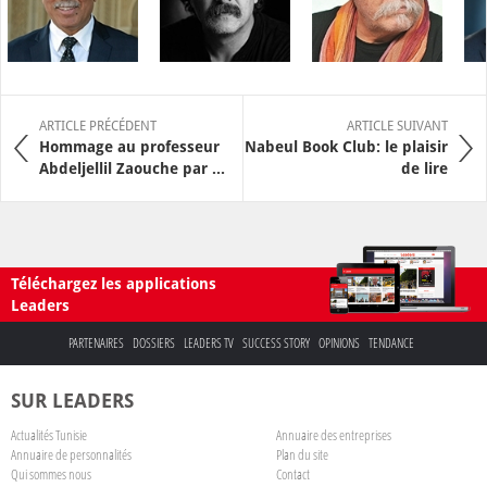
ARTICLE PRÉCÉDENT
ARTICLE SUIVANT
Hommage au professeur
Nabeul Book Club: le plaisir
Abdeljellil Zaouche par ...
de lire
Téléchargez les applications
Leaders
PARTENAIRES
DOSSIERS
LEADERS TV
SUCCESS STORY
OPINIONS
TENDANCE
SUR LEADERS
Actualités Tunisie
Annuaire des entreprises
Annuaire de personnalités
Plan du site
Qui sommes nous
Contact