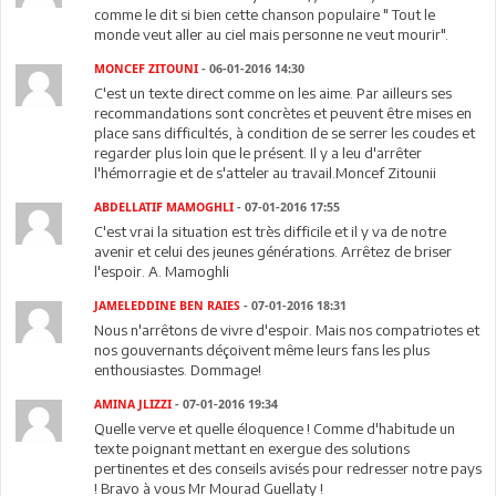
comme le dit si bien cette chanson populaire " Tout le
monde veut aller au ciel mais personne ne veut mourir".
MONCEF ZITOUNI
- 06-01-2016 14:30
C'est un texte direct comme on les aime. Par ailleurs ses
recommandations sont concrètes et peuvent être mises en
place sans difficultés, à condition de se serrer les coudes et
regarder plus loin que le présent. Il y a leu d'arrêter
l'hémorragie et de s'atteler au travail.Moncef Zitounii
ABDELLATIF MAMOGHLI
- 07-01-2016 17:55
C'est vrai la situation est très difficile et il y va de notre
avenir et celui des jeunes générations. Arrêtez de briser
l'espoir. A. Mamoghli
JAMELEDDINE BEN RAIES
- 07-01-2016 18:31
Nous n'arrêtons de vivre d'espoir. Mais nos compatriotes et
nos gouvernants déçoivent même leurs fans les plus
enthousiastes. Dommage!
AMINA JLIZZI
- 07-01-2016 19:34
Quelle verve et quelle éloquence ! Comme d'habitude un
texte poignant mettant en exergue des solutions
pertinentes et des conseils avisés pour redresser notre pays
! Bravo à vous Mr Mourad Guellaty !