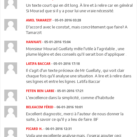
Un texte court qui en dit long. À lire et à relire car en général
Si Mourad que si il y a pour lui une vraie nécessité.
AMEL TAMARZIT
- 05-01-2016 03:28
D'accord avec le constat, mais concrètement que faire? A
Tamarzit
HANNAFI
- 05-01-2016 15:04
Monsieur Mourad Guellaty mêle l'utile à l'agréable , une
plume légère et des conseils qu'il serait bon d'appliquer .
LATIFA BACCAR
- 05-01-2016 17:18
Il s'agit d'un texte précieux de Mr Guellaty, qui voit clair
chaque fois qu'il analyse une situation. A lire et à relire dans
ses lignes et entre les lignes. Latifa Baccar
FETEN BEN LARBI
- 05-01-2016 17:21
L'excellence dans la simplicité, comme d'habitude
BELKACEM FÉRID
- 06-01-2016 10:01
Excellent diagnostic, merci à l'auteur de nous donner la
suite, à savoir ce qu'il y a lieu de faire. BF
PICARD H.
- 06-01-2016 12:31
Voila une excellente analyse mais, j'oserai ajouter ceci: