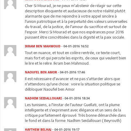
Cher Si Mourad, je ne peux m'abstenir de réagir sur cette
description éloquente et audacieuse de notre réalité plutôt
alarmante que de me rejoindre à votre appel sincère à
l'union patriotique et à la perpetuité des valeurs universelles
du travail, de la justice, de l'amour du sacrifice et surtout de
l'espoir. Merci Si Mourad et que nos espérances pour 2016
puissent être concrétisées dans la dignité et la paix sociale.
IKRAM BEN MAHMOUD
- 04-01-2016 16:52
Tout en nuance, et tout en colère rentrée, ce texte court,
mais fort et qui percute les esprits, de ceux qui veulent bien
le lire et le relire. Ikram ben Mahmoud.
NAOUFEL BEN AMOR
- 04-01-2016 17:46
Il est nécessaire d'avancer et ne pas s'attarder alors que
n'attendons qu'une chose : voire la situation politique se
débloquer.Naoufel ben Amor
NADHIM SEIDALLOUARI
- 04-01-2016 18:34
Les tunisiens, a l'iinstar de l'auteur Guellati, ont la plume
intelligente et s'expriment avec élégance et un sens de la
critique parfaitement éprouvé. Très bonne démarchée dans
le fond et dans la forme. Nadhim Seidallouari ( Beyrouth)
HAYTHEM BELHAJ
- 04-01-2016 19:17