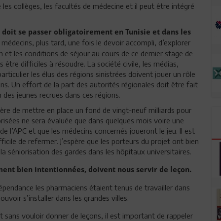
re les collèges, les facultés de médecine et il peut être intégré
 doit se passer obligatoirement en Tunisie et dans les
édecins, plus tard, une fois le devoir accompli, d’explorer
 et les conditions de séjour au cours de ce dernier stage de
être difficiles à résoudre. La société civile, les médias,
ticulier les élus des régions sinistrées doivent jouer un rôle
s. Un effort de la part des autorités régionales doit être fait
ion des jeunes recrues dans ces régions.
tère de mettre en place un fond de vingt-neuf milliards pour
risées ne sera évaluée que dans quelques mois voire une
 de l’APC et que les médecins concernés joueront le jeu. Il est
fficile de refermer. J’espère que les porteurs du projet ont bien
 la séniorisation des gardes dans les hôpitaux universitaires.
ement bien intentionnées, doivent nous servir de leçon.
ndépendance les pharmaciens étaient tenus de travailler dans
oir s’installer dans les grandes villes.
t sans vouloir donner de leçons, il est important de rappeler