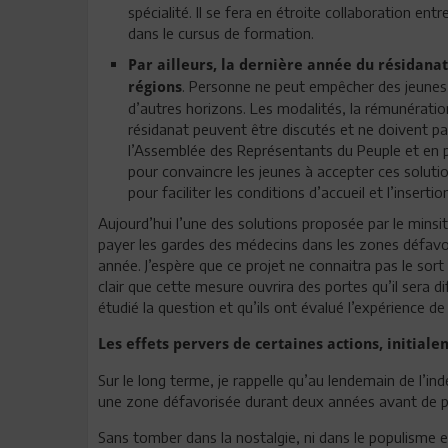
spécialité. Il se fera en étroite collaboration ent
dans le cursus de formation.
Par ailleurs, la dernière année du résidanat
. Personne ne peut empêcher des jeunes m
régions
d’autres horizons. Les modalités, la rémunération
résidanat peuvent être discutés et ne doivent pas 
l’Assemblée des Représentants du Peuple et en par
pour convaincre les jeunes à accepter ces solution
pour faciliter les conditions d’accueil et l’insert
Aujourd’hui l’une des solutions proposée par le minsi
payer les gardes des médecins dans les zones défavo
année. J’espère que ce projet ne connaitra pas le sort
clair que cette mesure ouvrira des portes qu’il sera di
étudié la question et qu’ils ont évalué l’expérience de
Les effets pervers de certaines actions, initial
Sur le long terme, je rappelle qu’au lendemain de l’i
une zone défavorisée durant deux années avant de pouv
Sans tomber dans la nostalgie, ni dans le populisme e