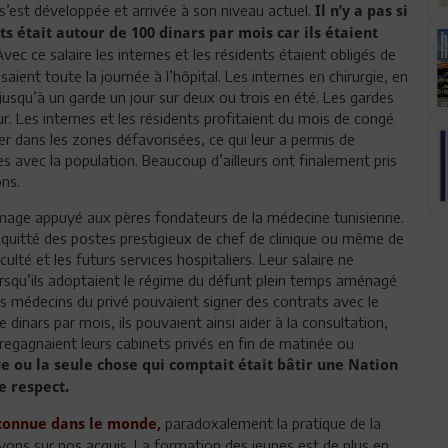
 s’est développée et arrivée à son niveau actuel.
Il n’y a pas si
s était autour de 100 dinars par mois car ils étaient
Avec ce salaire les internes et les résidents étaient obligés de
aient toute la journée à l’hôpital. Les internes en chirurgie, en
usqu’à un garde un jour sur deux ou trois en été. Les gardes
 Les internes et les résidents profitaient du mois de congé
 dans les zones défavorisées, ce qui leur a permis de
es avec la population. Beaucoup d’ailleurs ont finalement pris
ons.
mage appuyé aux pères fondateurs de la médecine tunisienne.
ont quitté des postes prestigieux de chef de clinique ou même de
lté et les futurs services hospitaliers. Leur salaire ne
lorsqu’ils adoptaient le régime du défunt plein temps aménagé
es médecins du privé pouvaient signer des contrats avec le
dinars par mois, ils pouvaient ainsi aider à la consultation,
s regagnaient leurs cabinets privés en fin de matinée ou
ue ou la seule chose qui comptait était bâtir une Nation
re respect.
paradoxalement la pratique de la
econnue dans le monde,
vons sur nos acquis. La formation des jeunes est de plus en