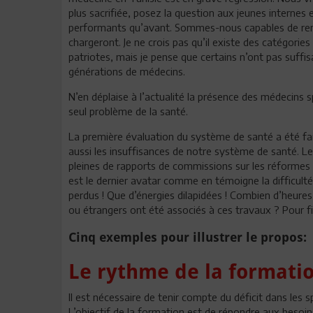
plus sacrifiée, posez la question aux jeunes internes
performants qu’avant. Sommes-nous capables de remet
chargeront. Je ne crois pas qu’il existe des catégorie
patriotes, mais je pense que certains n’ont pas suffi
générations de médecins.
N’en déplaise à l’actualité la présence des médecins sp
seul problème de la santé.
La première évaluation du système de santé a été faite
aussi les insuffisances de notre système de santé. Le
pleines de rapports de commissions sur les réformes 
est le dernier avatar comme en témoigne la difficu
perdus ! Que d’énergies dilapidées ! Combien d’heure
ou étrangers ont été associés à ces travaux ? Pour 
Cinq exemples pour illustrer le propos:
Le rythme de la formatio
Il est nécessaire de tenir compte du déficit dans les s
L’objectif de la formation est de répondre aux besoin