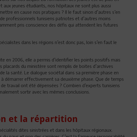
 et aux jeunes étudiants, nos hôpitaux ne sont plus aussi
tre en cause nos pratiques ? Il le faut sinon d’autres s’en
s de professionnels tunisiens patriotes et d’autres moins
samment pris conscience des défis qui attendent les futures
écialistes dans les régions n’est donc pas, loin s’en faut le
 en 2006, elle a permis d’identifier les points positifs mais
s placards du ministère sont remplis de boites d’archives
de la santé. Le dialogue sociétal dans sa première phase en
lté à démarrer effectivement sa deuxième phase. Que de temps
s de travail ont été dépensées ? Combien d’experts tunisiens
finalement sortir avec les mêmes conclusions.
n et la répartition
pécialités dites sinistrées et dans les hôpitaux régionaux.
s du pays et non des carrières. C’est la fameuse responsabilité