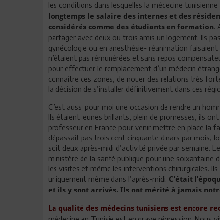
les conditions dans lesquelles la médecine tunisienne
longtemps le salaire des internes et des résident
. 
considérés comme des étudiants en formation
partager avec deux ou trois amis un logement. Ils pass
gynécologie ou en anesthésie- réanimation faisaient j
n’étaient pas rémunérées et sans repos compensateur.
pour effectuer le remplacement d’un médecin étranger
connaître ces zones, de nouer des relations très fort
la décision de s’installer définitivement dans ces régi
C’est aussi pour moi une occasion de rendre un hom
Ils étaient jeunes brillants, plein de promesses, ils 
professeur en France pour venir mettre en place la facu
dépassait pas trois cent cinquante dinars par mois, 
soit deux après-midi d’activité privée par semaine. L
ministère de la santé publique pour une soixantaine de 
les visites et même les interventions chirurgicales. Il
uniquement même dans l’après-midi.
C’était l’époq
et ils y sont arrivés. Ils ont mérité à jamais not
La qualité des médecins tunisiens est encore r
médecine en Tunisie est en grave régression. Nous vi