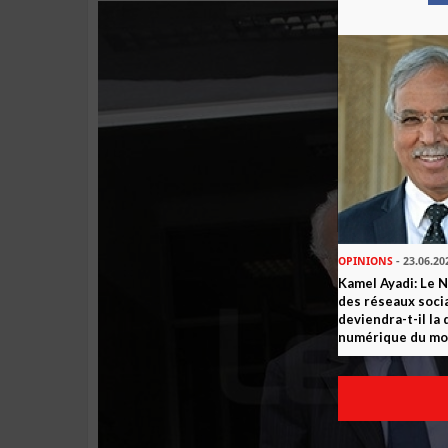
OPINIONS
- 23.06.20
Kamel Ayadi: Le 
des réseaux socia
deviendra-t-il la
numérique du m