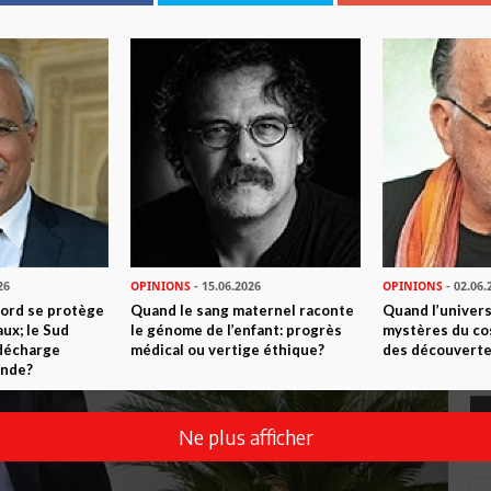
26
OPINIONS
- 15.06.2026
OPINIONS
- 02.06.
Nord se protège
Quand le sang maternel raconte
Quand l’univers
ux; le Sud
le génome de l’enfant: progrès
mystères du co
 décharge
médical ou vertige éthique?
des découverte
onde?
Ne plus afficher