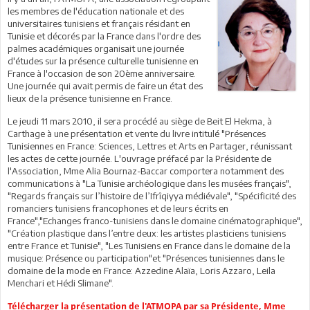
les membres de l'éducation nationale et des
universitaires tunisiens et français résidant en
Tunisie et décorés par la France dans l'ordre des
palmes académiques organisait une journée
d'études sur la présence culturelle tunisienne en
France à l'occasion de son 20ème anniversaire.
Une journée qui avait permis de faire un état des
lieux de la présence tunisienne en France.
Le jeudi 11 mars 2010, il sera procédé au siège de Beit El Hekma, à
Carthage à une présentation et vente du livre intitulé "Présences
Tunisiennes en France: Sciences, Lettres et Arts en Partager, réunissant
les actes de cette journée. L'ouvrage préfacé par la Présidente de
l'Association, Mme Alia Bournaz-Baccar comportera notamment des
communications à "La Tunisie archéologique dans les musées français",
"Regards français sur l’histoire de l’Ifrîqiyya médiévale", "Spécificité des
romanciers tunisiens francophones et de leurs écrits en
France","Echanges franco-tunisiens dans le domaine cinématographique",
"Création plastique dans l’entre deux: les artistes plasticiens tunisiens
entre France et Tunisie", "Les Tunisiens en France dans le domaine de la
musique: Présence ou participation"et "Présences tunisiennes dans le
domaine de la mode en France: Azzedine Alaïa, Loris Azzaro, Leila
Menchari et Hédi Slimane".
Télécharger la présentation de l'ATMOPA par sa Présidente, Mme