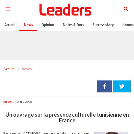
Accueil
News
Opinion
Notes & Docs
Success story
Homma
Accueil
News
NEWS
- 08.03.2010
Un ouvrage sur la présence culturelle tunisienne en
France
Il y a un an, l'ATMOPA, une association regroupant