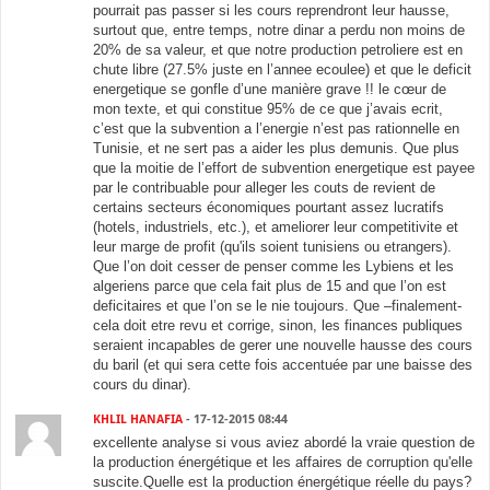
pourrait pas passer si les cours reprendront leur hausse,
surtout que, entre temps, notre dinar a perdu non moins de
20% de sa valeur, et que notre production petroliere est en
chute libre (27.5% juste en l’annee ecoulee) et que le deficit
energetique se gonfle d’une manière grave !! le cœur de
mon texte, et qui constitue 95% de ce que j’avais ecrit,
c’est que la subvention a l’energie n’est pas rationnelle en
Tunisie, et ne sert pas a aider les plus demunis. Que plus
que la moitie de l’effort de subvention energetique est payee
par le contribuable pour alleger les couts de revient de
certains secteurs économiques pourtant assez lucratifs
(hotels, industriels, etc.), et ameliorer leur competitivite et
leur marge de profit (qu'ils soient tunisiens ou etrangers).
Que l’on doit cesser de penser comme les Lybiens et les
algeriens parce que cela fait plus de 15 and que l’on est
deficitaires et que l’on se le nie toujours. Que –finalement-
cela doit etre revu et corrige, sinon, les finances publiques
seraient incapables de gerer une nouvelle hausse des cours
du baril (et qui sera cette fois accentuée par une baisse des
cours du dinar).
KHLIL HANAFIA
- 17-12-2015 08:44
excellente analyse si vous aviez abordé la vraie question de
la production énergétique et les affaires de corruption qu'elle
suscite.Quelle est la production énergétique réelle du pays?