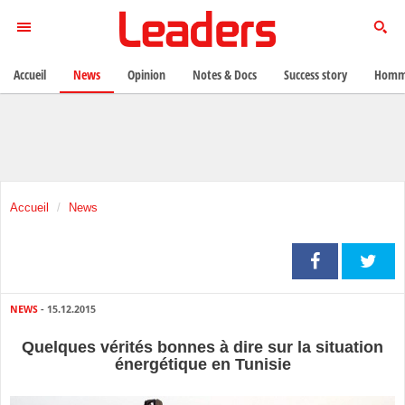
Accueil
News
Opinion
Notes & Docs
Success story
Homma
Accueil
News
NEWS
- 15.12.2015
Quelques vérités bonnes à dire sur la situation
énergétique en Tunisie