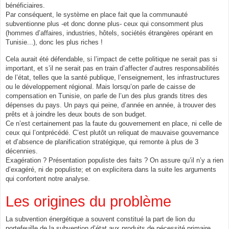
bénéficiaires.
Par conséquent, le système en place fait que la communauté
subventionne plus -et donc donne plus- ceux qui consomment plus
(hommes d’affaires, industries, hôtels, sociétés étrangères opérant en
Tunisie...), donc les plus riches !
Cela aurait été défendable, si l’impact de cette politique ne serait pas si
important, et s’il ne serait pas en train d’affecter d’autres responsabilités
de l’état, telles que la santé publique, l’enseignement, les infrastructures
ou le développement régional. Mais lorsqu’on parle de caisse de
compensation en Tunisie, on parle de l’un des plus grands titres des
dépenses du pays. Un pays qui peine, d’année en année, à trouver des
prêts et à joindre les deux bouts de son budget.
Ce n’est certainement pas la faute du gouvernement en place, ni celle de
ceux qui l’ontprécédé. C’est plutôt un reliquat de mauvaise gouvernance
et d’absence de planification stratégique, qui remonte à plus de 3
décennies.
Exagération ? Présentation populiste des faits ? On assure qu’il n’y a rien
d’exagéré, ni de populiste; et on explicitera dans la suite les arguments
qui confortent notre analyse.
Les origines du problème
La subvention énergétique a souvent constitué la part de lion du
portefeuille de la subvention d’état aux produits de nécessité primaire.