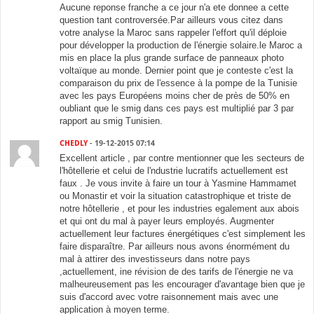
Aucune reponse franche a ce jour n'a ete donnee a cette
question tant controversée.Par ailleurs vous citez dans
votre analyse la Maroc sans rappeler l'effort qu'il déploie
pour développer la production de l'énergie solaire.le Maroc a
mis en place la plus grande surface de panneaux photo
voltaïque au monde. Dernier point que je conteste c'est la
comparaison du prix de l'essence à la pompe de la Tunisie
avec les pays Européens moins cher de près de 50% en
oubliant que le smig dans ces pays est multiplié par 3 par
rapport au smig Tunisien.
CHEDLY
- 19-12-2015 07:14
Excellent article , par contre mentionner que les secteurs de
l'hôtellerie et celui de l'ndustrie lucratifs actuellement est
faux . Je vous invite à faire un tour à Yasmine Hammamet
ou Monastir et voir la situation catastrophique et triste de
notre hôtellerie , et pour les industries egalement aux abois
et qui ont du mal à payer leurs employés. Augmenter
actuellement leur factures énergétiques c'est simplement les
faire disparaître. Par ailleurs nous avons énormément du
mal à attirer des investisseurs dans notre pays
,actuellement, ine révision de des tarifs de l'énergie ne va
malheureusement pas les encourager d'avantage bien que je
suis d'accord avec votre raisonnement mais avec une
application à moyen terme.