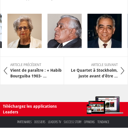
ARTICLE PRÉCÉDENT
ARTICLE SUIVANT
Vient de paraître : « Habib
Le Quartet à Stockholm,
Bourguiba 1903- ...
juste avant d’être ...
Téléchargez les applications
Leaders
PARTENAIRES
DOSSIERS
LEADERS TV
SUCCESS STORY
OPINIONS
TENDANCE