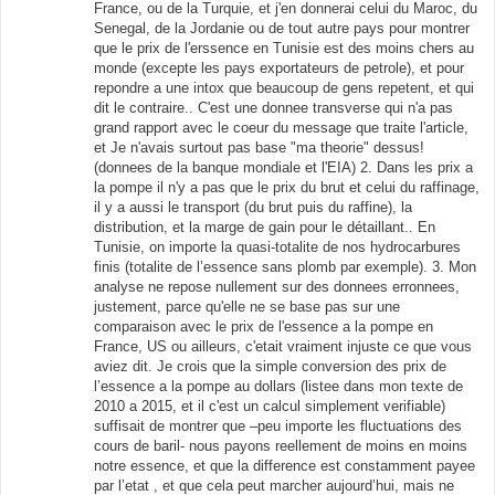
France, ou de la Turquie, et j'en donnerai celui du Maroc, du
Senegal, de la Jordanie ou de tout autre pays pour montrer
que le prix de l'erssence en Tunisie est des moins chers au
monde (excepte les pays exportateurs de petrole), et pour
repondre a une intox que beaucoup de gens repetent, et qui
dit le contraire.. C'est une donnee transverse qui n'a pas
grand rapport avec le coeur du message que traite l'article,
et Je n'avais surtout pas base "ma theorie" dessus!
(donnees de la banque mondiale et l'EIA) 2. Dans les prix a
la pompe il n'y a pas que le prix du brut et celui du raffinage,
il y a aussi le transport (du brut puis du raffine), la
distribution, et la marge de gain pour le détaillant.. En
Tunisie, on importe la quasi-totalite de nos hydrocarbures
finis (totalite de l’essence sans plomb par exemple). 3. Mon
analyse ne repose nullement sur des donnees erronnees,
justement, parce qu'elle ne se base pas sur une
comparaison avec le prix de l'essence a la pompe en
France, US ou ailleurs, c'etait vraiment injuste ce que vous
aviez dit. Je crois que la simple conversion des prix de
l’essence a la pompe au dollars (listee dans mon texte de
2010 a 2015, et il c'est un calcul simplement verifiable)
suffisait de montrer que –peu importe les fluctuations des
cours de baril- nous payons reellement de moins en moins
notre essence, et que la difference est constamment payee
par l’etat , et que cela peut marcher aujourd’hui, mais ne