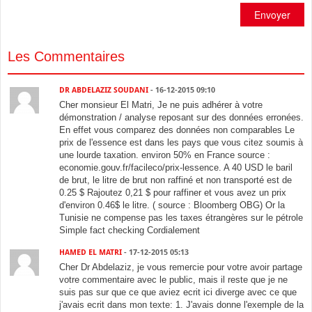
Envoyer
Les Commentaires
DR ABDELAZIZ SOUDANI
- 16-12-2015 09:10
Cher monsieur El Matri, Je ne puis adhérer à votre
démonstration / analyse reposant sur des données erronées.
En effet vous comparez des données non comparables Le
prix de l'essence est dans les pays que vous citez soumis à
une lourde taxation. environ 50% en France source :
economie.gouv.fr/facileco/prix-lessence. A 40 USD le baril
de brut, le litre de brut non raffiné et non transporté est de
0.25 $ Rajoutez 0,21 $ pour raffiner et vous avez un prix
d'environ 0.46$ le litre. ( source : Bloomberg OBG) Or la
Tunisie ne compense pas les taxes étrangères sur le pétrole
Simple fact checking Cordialement
HAMED EL MATRI
- 17-12-2015 05:13
Cher Dr Abdelaziz, je vous remercie pour votre avoir partage
votre commentaire avec le public, mais il reste que je ne
suis pas sur que ce que aviez ecrit ici diverge avec ce que
j'avais ecrit dans mon texte: 1. J'avais donne l'exemple de la