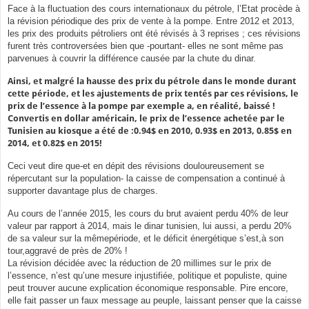
Face à la fluctuation des cours internationaux du pétrole, l’Etat procède à
la révision périodique des prix de vente à la pompe. Entre 2012 et 2013,
les prix des produits pétroliers ont été révisés à 3 reprises ; ces révisions
furent très controversées bien que -pourtant- elles ne sont même pas
parvenues à couvrir la différence causée par la chute du dinar.
Ainsi, et malgré la hausse des prix du pétrole dans le monde durant
cette période, et les ajustements de prix tentés par ces révisions, le
prix de l’essence à la pompe par exemple a, en réalité, baissé !
Convertis en dollar américain, le prix de l’essence achetée par le
Tunisien au kiosque a été de :0.94$ en 2010, 0.93$ en 2013, 0.85$ en
2014, et 0.82$ en 2015!
Ceci veut dire que-et en dépit des révisions douloureusement se
répercutant sur la population- la caisse de compensation a continué à
supporter davantage plus de charges.
Au cours de l’année 2015, les cours du brut avaient perdu 40% de leur
valeur par rapport à 2014, mais le dinar tunisien, lui aussi, a perdu 20%
de sa valeur sur la mêmepériode, et le déficit énergétique s’est,à son
tour,aggravé de près de 20% !
La révision décidée avec la réduction de 20 millimes sur le prix de
l’essence, n’est qu’une mesure injustifiée, politique et populiste, quine
peut trouver aucune explication économique responsable. Pire encore,
elle fait passer un faux message au peuple, laissant penser que la caisse