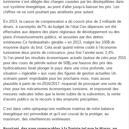
tunisienne s’est allégée des charges causées par les déséquilibres dans
son système énergétique, au point d’aller jusqu’à baisser les prix. Les
chiffres ne se sont pourtant pas améliorés pour autant.
En 2013, la caisse de compensation a dû couvrir plus de 3 milliards de
dinars, à savoirprès de7% du budget de l’état.Ces dépenses ont été
effectuées aux dépens des plans régionaux de développement ou des
plans d’investissements publics, et assurées par des dettes
extérieures.Ce fardeauétait« gérable » en 2013, malgré les 100$ de
moyenne duprix du brut. Cela avait quand même coûté à l’économie
tunisienne deux points de croissance, pour finir l’année avec 2,4%.
Si l’on prend les résultats économiques actuels (autour de zéro pour 2015
pour des cours de pétrole autour de 50$),une hausse des prix des
hydrocarbures ferait plonger le pays dans une crise profonde, une
situation « ingérable » aux vues des figures de gestion actuelles.Un
scénario pareil -improbable pour les prochains mois, mais assez
plausible à partir de mi-2016/2017- risquerait de provoquer une sorte de
choc pour les mécanismes économiques tunisiens, et imposerait des
mesures radicales telles que la levée subite de la subvention, la vente
d’avoirs publics ou le recours à des emprunts précipitées.
C’est dans cette optiquequ’une meilleure maitrise de notre balance
énergétique est primordiale et qu’il est crucial de la protéger, au
maximum, des interférences extérieures.
Pourtant, des pays comparables à la Tunisie tel que le Maroc, ne