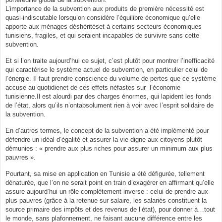
L’importance de la subvention aux produits de première nécessité est
quasi-indiscutable lorsqu’on considère l’équilibre économique qu’elle
apporte aux ménages déshéritéset à certains secteurs économiques
tunisiens, fragiles, et qui seraient incapables de survivre sans cette
subvention.
Et si l’on traite aujourd’hui ce sujet, c’est plutôt pour montrer l’inefficacité
qui caractérise le système actuel de subvention, en particulier celui de
l’énergie. Il faut prendre conscience du volume de pertes que ce système
accuse au quotidienet de ces effets néfastes sur l’économie
tunisienne.Il est alourdi par des charges énormes, qui lapident les fonds
de l’état, alors qu’ils n’ontabsolument rien à voir avec l’esprit solidaire de
la subvention.
En d’autres termes, le concept de la subvention a été implémenté pour
défendre un idéal d’égalité et assurer la vie digne aux citoyens plutôt
démunies : « prendre aux plus riches pour assurer un minimum aux plus
pauvres ».
Pourtant, sa mise en application en Tunisie a été défigurée, tellement
dénaturée, que l’on ne serait point en train d’exagérer en affirmant qu’elle
assure aujourd’hui un rôle complètement inverse : celui de prendre aux
plus pauvres (grâce à la retenue sur salaire, les salariés constituent la
source primaire des impôts et des revenus de l’état), pour donner à…tout
le monde, sans plafonnement, ne faisant aucune différence entre les