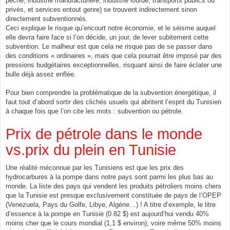
pêche, industrie manufacturière, industrie lourde, transports publics ou
privés, et services entout genre) se trouvent indirectement sinon
directement subventionnés.
Ceci explique le risque qu’encourt notre économie, et le séisme auquel
elle devra faire face si l’on décide, un jour, de lever subitement cette
subvention. Le malheur est que cela ne risque pas de se passer dans
des conditions « ordinaires », mais que cela pourrait être imposé par des
pressions budgétaires exceptionnelles, risquant ainsi de faire éclater une
bulle déjà assez enflée.
Pour bien comprendre la problématique de la subvention énergétique, il
faut tout d’abord sortir des clichés usuels qui abritent l’esprit du Tunisien
à chaque fois que l’on cite les mots : subvention ou pétrole.
Prix de pétrole dans le monde
vs.prix du plein en Tunisie
Une réalité méconnue par les Tunisiens est que les prix des
hydrocarbures à la pompe dans notre pays sont parmi les plus bas au
monde. La liste des pays qui vendent les produits pétroliers moins chers
que la Tunisie est presque exclusivement constituée de pays de l’OPEP
(Venezuela, Pays du Golfe, Libye, Algérie…) ! A titre d’exemple, le litre
d’essence à la pompe en Tunisie (0.82 $) est aujourd’hui vendu 40%
moins cher que le cours mondial (1,1 $ environ), voire même 50% moins