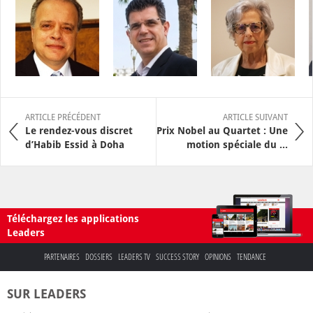
ARTICLE PRÉCÉDENT
ARTICLE SUIVANT
Le rendez-vous discret
Prix Nobel au Quartet : Une
d’Habib Essid à Doha
motion spéciale du ...
Téléchargez les applications
Leaders
PARTENAIRES
DOSSIERS
LEADERS TV
SUCCESS STORY
OPINIONS
TENDANCE
SUR LEADERS