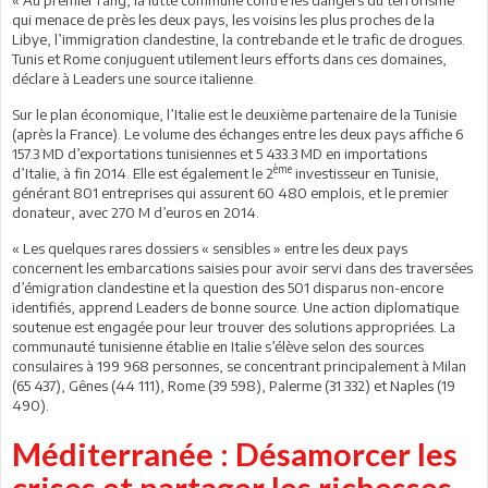
qui menace de près les deux pays, les voisins les plus proches de la
Libye, l’immigration clandestine, la contrebande et le trafic de drogues.
Tunis et Rome conjuguent utilement leurs efforts dans ces domaines,
déclare à Leaders une source italienne.
Sur le plan économique, l’Italie est le deuxième partenaire de la Tunisie
(après la France). Le volume des échanges entre les deux pays affiche 6
157.3 MD d’exportations tunisiennes et 5 433.3 MD en importations
ème
d’Italie, à fin 2014. Elle est également le 2
investisseur en Tunisie,
générant 801 entreprises qui assurent 60 480 emplois, et le premier
donateur, avec 270 M d’euros en 2014.
« Les quelques rares dossiers « sensibles » entre les deux pays
concernent les embarcations saisies pour avoir servi dans des traversées
d’émigration clandestine et la question des 501 disparus non-encore
identifiés, apprend Leaders de bonne source. Une action diplomatique
soutenue est engagée pour leur trouver des solutions appropriées. La
communauté tunisienne établie en Italie s’élève selon des sources
consulaires à 199 968 personnes, se concentrant principalement à Milan
(65 437), Gênes (44 111), Rome (39 598), Palerme (31 332) et Naples (19
490).
Méditerranée : Désamorcer les
crises et partager les richesses