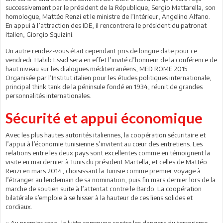
successivement par le président de la République, Sergio Mattarella, son
homologue, Mattéo Renzi et le ministre de l’Intérieur, Angelino Alfano.
En appui à l’attraction des IDE, il rencontrera le président du patronat
italien, Giorgio Squizini.
Un autre rendez-vous était cependant pris de longue date pour ce
vendredi. Habib Essid sera en effet l’invité d’honneur de la conférence de
haut niveau sur les dialogues méditerranéens, MED ROME 2015.
Organisée par l’Institut italien pour les études politiques internationale,
principal think tank de la péninsule fondé en 1934, réunit de grandes
personnalités internationales.
Sécurité et appui économique
Avec les plus hautes autorités italiennes, la coopération sécuritaire et
l’appui à l’économie tunisienne s’invitent au cœur des entretiens. Les
relations entre les deux pays sont excellentes comme en témoignent la
visite en mai dernier à Tunis du président Martella, et celles de Mattéo
Renzi en mars 2014, choisissant la Tunisie comme premier voyage à
l’étranger au lendemain de sa nomination, puis fin mars dernier lors de la
marche de soutien suite à l’attentat contre le Bardo. La coopération
bilatérale s’emploie à se hisser à la hauteur de ces liens solides et
cordiaux.
« Au premier rang, la lutte commune contre les dangers du terrorisme