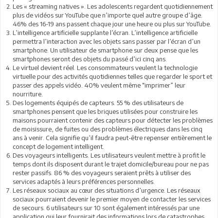
Les « streaming natives ». Les adolescents regardent quotidiennement
plus de vidéos sur YouTube que n’importe quel autre groupe d’âge.
46% des 16-19 ans passent chaque jour une heure ou plus sur YouTube.
L’intelligence artificielle supplante l’écran. L’intelligence artificielle
permettra l’interaction avec les objets sans passer par l’écran d’un
smartphone. Un utilisateur de smartphone sur deux pense que les
smartphones seront des objets du passé d’ici cinq ans.
Le virtuel devient réel. Les consommateurs veulent la technologie
virtuelle pour des activités quotidiennes telles que regarder le sport et
passer des appels vidéo. 40% veulent même “imprimer” leur
nourriture.
Des logements équipés de capteurs. 55 % des utilisateurs de
smartphones pensent que les briques utilisées pour construire les
maisons pourraient contenir des capteurs pour détecter les problèmes
de moisissure, de fuites ou des problèmes électriques dans les cinq
ans à venir. Cela signifie qu’il faudra peut-être repenser entièrement le
concept de logement intelligent.
Des voyageurs intelligents. Les utilisateurs veulent mettre à profit le
temps dont ils disposent durant le trajet domicile/bureau pour ne pas
rester passifs. 86 % des voyageurs seraient prêts à utiliser des
services adaptés à leurs préférences personnelles.
Les réseaux sociaux au cœur des situations d’urgence. Les réseaux
sociaux pourraient devenir le premier moyen de contacter les services
de secours. 6 utilisateurs sur 10 sont également intéressés par une
application qui leur fournirait des informations lors de catastrophes