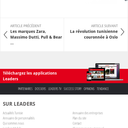
ARTICLE PRÉCÉDENT
ARTICLE SUIVANT
Les marques Zara,
La révolution tunisienne
Massimo Dutti, Pull & Bear
couronnée à Oslo
...
Téléchargez les applications
Leaders
PARTENAIRES
DOSSIERS
LEADERS TV
SUCCESS STORY
OPINIONS
TENDANCE
SUR LEADERS
Actualités Tunisie
Annuaire des entreprises
Annuaire de personnalités
Plan du site
Qui sommes nous
Contact