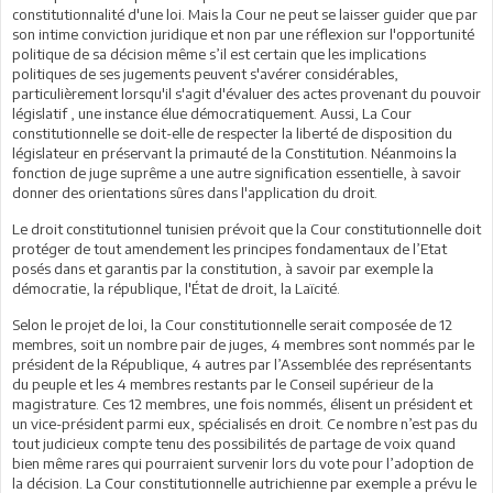
constitutionnalité d'une loi. Mais la Cour ne peut se laisser guider que par
son intime conviction juridique et non par une réflexion sur l'opportunité
politique de sa décision même s’il est certain que les implications
politiques de ses jugements peuvent s'avérer considérables,
particulièrement lorsqu'il s'agit d'évaluer des actes provenant du pouvoir
législatif , une instance élue démocratiquement. Aussi, La Cour
constitutionnelle se doit-elle de respecter la liberté de disposition du
législateur en préservant la primauté de la Constitution. Néanmoins la
fonction de juge suprême a une autre signification essentielle, à savoir
donner des orientations sûres dans l'application du droit.
Le droit constitutionnel tunisien prévoit que la Cour constitutionnelle doit
protéger de tout amendement les principes fondamentaux de l’Etat
posés dans et garantis par la constitution, à savoir par exemple la
démocratie, la république, l'État de droit, la Laïcité.
Selon le projet de loi, la Cour constitutionnelle serait composée de 12
membres, soit un nombre pair de juges, 4 membres sont nommés par le
président de la République, 4 autres par l’Assemblée des représentants
du peuple et les 4 membres restants par le Conseil supérieur de la
magistrature. Ces 12 membres, une fois nommés, élisent un président et
un vice-président parmi eux, spécialisés en droit. Ce nombre n’est pas du
tout judicieux compte tenu des possibilités de partage de voix quand
bien même rares qui pourraient survenir lors du vote pour l’adoption de
la décision. La Cour constitutionnelle autrichienne par exemple a prévu le