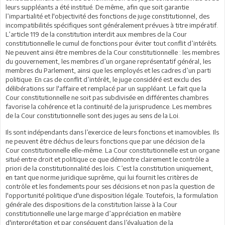
leurs suppléants a été institué. De même, afin que soit garantie
l’impartialité et l'objectivité des fonctions de juge constitutionnel, des
incompatibilités spécifiques sont généralement prévues à titre impératif.
L’article 119 de la constitution interdit aux membres de la Cour
constitutionnelle le cumul de fonctions pour éviter tout conflit d’intérêts.
Ne peuvent ainsi être membres de la Cour constitutionnelle : les membres
du gouvernement, les membres d’un organe représentatif général, les
membres du Parlement, ainsi que les employés et les cadres d’un parti
politique. En cas de conflit d’intérêt, le juge considéré est exclu des
délibérations sur l'affaire et remplacé par un suppléant. Le fait que la
Cour constitutionnelle ne soit pas subdivisée en différentes chambres
favorise la cohérence et la continuité de la jurisprudence. Les membres
de la Cour constitutionnelle sont des juges au sens de la Loi.
Ils sont indépendants dans l’exercice de leurs fonctions et inamovibles. Ils
ne peuvent être déchus de leurs fonctions que par une décision de la
Cour constitutionnelle elle-même. La Cour constitutionnelle est un organe
situé entre droit et politique ce que démontre clairement le contrôle a
priori de la constitutionnalité des lois. C’est la constitution uniquement,
en tant que norme juridique suprême, qui lui fournit les critères de
contrôle et les fondements pour ses décisions et non pas la question de
l'opportunité politique d'une disposition légale. Toutefois, la formulation
générale des dispositions de la constitution laisse à la Cour
constitutionnelle une large marge d’appréciation en matière
d'interprétation et par conséquent dans l’évaluation de la