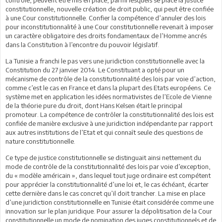
constitutionnelle, nouvelle création de droit public, qui peut être confiée
à une Cour constitutionnelle. Confier la compétence d’annuler des lois
pour inconstitutionnalité à une Cour constitutionnelle revenait à imposer
un caractère obligatoire des droits fondamentaux de l’Homme ancrés
dans la Constitution à l’encontre du pouvoir législatif.
La Tunisie a franchi le pas vers une juridiction constitutionnelle avec la
Constitution du 27 janvier 2014. Le Constituant a opté pour un
mécanisme de contrôle de la constitutionnalité des lois par voie d’action,
comme c’est le cas en France et dans la plupart des Etats européens. Ce
système met en application les idées normativistes de l’Ecole de Vienne
de la théorie pure du droit, dont Hans Kelsen était le principal
promoteur. La compétence de contrôler la constitutionnalité des lois est
confiée de manière exclusive à une juridiction indépendante par rapport
aux autres institutions de l’Etat et qui connaît seule des questions de
nature constitutionnelle.
Ce type de justice constitutionnelle se distinguait ainsi nettement du
mode de contrôle de la constitutionnalité des lois par voie d’exception,
du « modèle américain », dans lequel tout juge ordinaire est compétent
pour apprécier la constitutionnalité d’une loi et, le cas échéant, écarter
cette dernière dans le cas concret qu’il doit trancher. La mise en place
d’une juridiction constitutionnelle en Tunisie était considérée comme une
innovation sur le plan juridique. Pour assurer la dépolitisation de la Cour
constitutionnelle un mode de nomination des juges constitutionnels et de