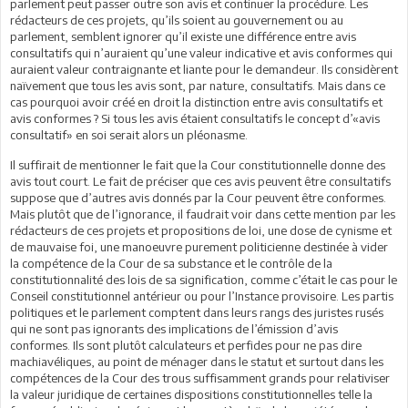
parlement peut passer outre son avis et continuer la procédure. Les
rédacteurs de ces projets, qu’ils soient au gouvernement ou au
parlement, semblent ignorer qu’il existe une différence entre avis
consultatifs qui n’auraient qu’une valeur indicative et avis conformes qui
auraient valeur contraignante et liante pour le demandeur. Ils considèrent
naïvement que tous les avis sont, par nature, consultatifs. Mais dans ce
cas pourquoi avoir créé en droit la distinction entre avis consultatifs et
avis conformes ? Si tous les avis étaient consultatifs le concept d’«avis
consultatif» en soi serait alors un pléonasme.
Il suffirait de mentionner le fait que la Cour constitutionnelle donne des
avis tout court. Le fait de préciser que ces avis peuvent être consultatifs
suppose que d’autres avis donnés par la Cour peuvent être conformes.
Mais plutôt que de l’ignorance, il faudrait voir dans cette mention par les
rédacteurs de ces projets et propositions de loi, une dose de cynisme et
de mauvaise foi, une manoeuvre purement politicienne destinée à vider
la compétence de la Cour de sa substance et le contrôle de la
constitutionnalité des lois de sa signification, comme c’était le cas pour le
Conseil constitutionnel antérieur ou pour l’Instance provisoire. Les partis
politiques et le parlement comptent dans leurs rangs des juristes rusés
qui ne sont pas ignorants des implications de l’émission d’avis
conformes. Ils sont plutôt calculateurs et perfides pour ne pas dire
machiavéliques, au point de ménager dans le statut et surtout dans les
compétences de la Cour des trous suffisamment grands pour relativiser
la valeur juridique de certaines dispositions constitutionnelles telle la