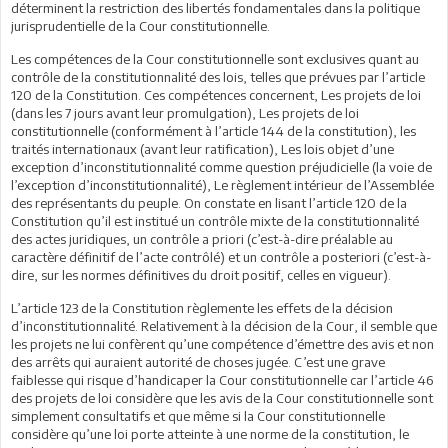
déterminent la restriction des libertés fondamentales dans la politique
jurisprudentielle de la Cour constitutionnelle.
Les compétences de la Cour constitutionnelle sont exclusives quant au
contrôle de la constitutionnalité des lois, telles que prévues par l’article
120 de la Constitution. Ces compétences concernent, Les projets de loi
(dans les 7 jours avant leur promulgation), Les projets de loi
constitutionnelle (conformément à l’article 144 de la constitution), les
traités internationaux (avant leur ratification), Les lois objet d’une
exception d’inconstitutionnalité comme question préjudicielle (la voie de
l’exception d’inconstitutionnalité), Le règlement intérieur de l’Assemblée
des représentants du peuple. On constate en lisant l’article 120 de la
Constitution qu’il est institué un contrôle mixte de la constitutionnalité
des actes juridiques, un contrôle a priori (c’est-à-dire préalable au
caractère définitif de l’acte contrôlé) et un contrôle a posteriori (c’est-à-
dire, sur les normes définitives du droit positif, celles en vigueur).
L’article 123 de la Constitution règlemente les effets de la décision
d’inconstitutionnalité. Relativement à la décision de la Cour, il semble que
les projets ne lui confèrent qu’une compétence d’émettre des avis et non
des arrêts qui auraient autorité de choses jugée. C’est une grave
faiblesse qui risque d’handicaper la Cour constitutionnelle car l’article 46
des projets de loi considère que les avis de la Cour constitutionnelle sont
simplement consultatifs et que même si la Cour constitutionnelle
considère qu’une loi porte atteinte à une norme de la constitution, le