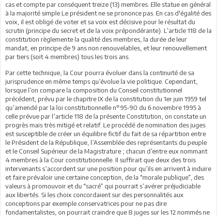
cas et compte par conséquent treize (13) membres. Elle statue en général
à la majorité simple Le président ne se prononce pas. En cas d'égalité des
voix, il est obligé de voter et sa voix est décisive pour le résultat du
scrutin (principe du secret et de la voix prépondérante). L’article 118 de la
constitution règlemente la qualité des membres, la durée de leur
mandat, en principe de 9 ans non renouvelables, et leur renouvellement
par tiers (soit 4 membres) tous les trois ans.
Par cette technique, la Cour pourra évoluer dans la continuité de sa
jurisprudence en même temps qu’évolue la vie politique. Cependant,
lorsque l’on compare la composition du Conseil constitutionnel
précédent, prévu par le chapitre IX de la constitution du 1er juin 1959 tel
qu’amendé par la loi constitutionnelle n°95-90 du 6 novembre 1995 à
celle prévue par l’article 118 de la présente Constitution, on constate un
progrès mais très mitigé et relatif. Le procédé de nomination des juges
est susceptible de créer un équilibre fictif du fait de sa répartition entre
le Président de la République, l’Assemblée des représentants du peuple
et le Conseil Supérieur de la Magistrature ; chacun d’entre eux nommant
4 membres à la Cour constitutionnelle. Il suffirait que deux des trois
intervenants s’accordent sur une position pour qu’ils en arrivent à induire
et faire prévaloir une certaine conception, de la “morale publique”, des
valeurs à promouvoir et du “sacré” qui pourrait s’avérer préjudiciable
aux libertés. Si les choix concordaient sur des personnalités aux
conceptions par exemple conservatrices pour ne pas dire
fondamentalistes, on pourrait craindre que 8 juges sur les 12 nommés ne