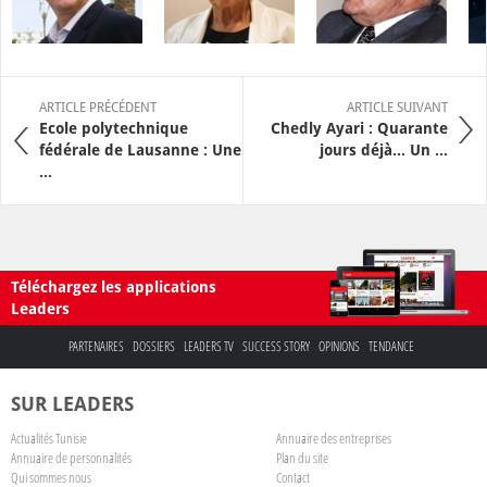
ARTICLE PRÉCÉDENT
ARTICLE SUIVANT
Ecole polytechnique
Chedly Ayari : Quarante
fédérale de Lausanne : Une
jours déjà… Un ...
...
Téléchargez les applications
Leaders
PARTENAIRES
DOSSIERS
LEADERS TV
SUCCESS STORY
OPINIONS
TENDANCE
SUR LEADERS
Actualités Tunisie
Annuaire des entreprises
Annuaire de personnalités
Plan du site
Qui sommes nous
Contact