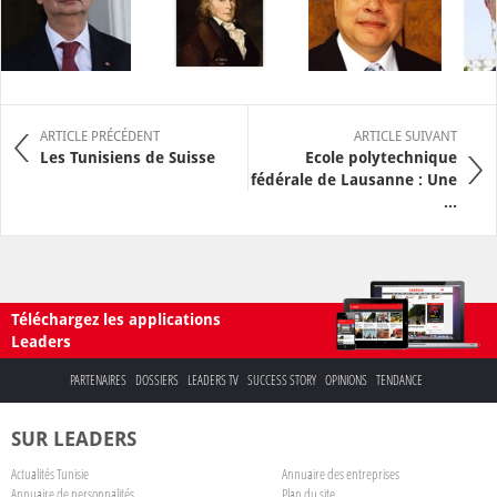
ARTICLE PRÉCÉDENT
ARTICLE SUIVANT
Les Tunisiens de Suisse
Ecole polytechnique
fédérale de Lausanne : Une
...
Téléchargez les applications
Leaders
PARTENAIRES
DOSSIERS
LEADERS TV
SUCCESS STORY
OPINIONS
TENDANCE
SUR LEADERS
Actualités Tunisie
Annuaire des entreprises
Annuaire de personnalités
Plan du site