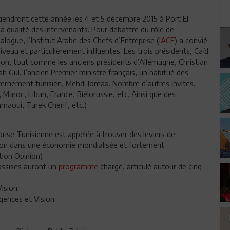
tiendront cette année les 4 et 5 décembre 2015 à Port El
a qualité des intervenants. Pour débattre du rôle de
alogue, l’Institut Arabe des Chefs d’Entreprise (
IACE
) a convié
veau et particulièrement influentes. Les trois présidents, Caïd
tion, tout comme les anciens présidents d’Allemagne, Christian
ah Gül, l’ancien Premier ministre français, un habitué des
uvernement tunisien, Mehdi Jomaa. Nombre d’autres invités,
 Maroc, Liban, France, Biélorussie, etc. Ainsi que des
maoui, Tarek Cherif, etc.)
rise Tunisienne est appelée à trouver des leviers de
tion dans une économie mondialisée et fortement
tion Opinion).
 assises auront un
programme
chargé, articulé autour de cinq
Vision
rgences et Vision