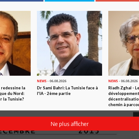
NEWS
- 06.08.2026
NEWS
- 06.08.2026
 redessine la
Dr Sami Bahri: La Tunisie face à
Riadh Zghal - L
ique du Nord:
l'IA - 2ème partie
développement:
 la Tunisie?
décentralisatio
chemin à parcou
Ne plus afficher