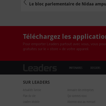
Le bloc parlementaire de Nidaa amput
Téléchargez les applicati
Pour emporter Leaders partout avec vous, vous pouv
gratuites sur le « store » de votre appareil.
PARTENAIRES
DOSSIERS
SUR LEADERS
Actualités Tunisie
Annuaire des entreprises
Plan du site
Qui sommes nous
Leaders Mobile
Abonnez-vous au mensuel