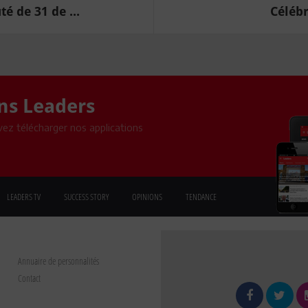
é de 31 de ...
Célébr
ons Leaders
ez télécharger nos applications
LEADERS TV
SUCCESS STORY
OPINIONS
TENDANCE
Annuaire de personnalités
Contact