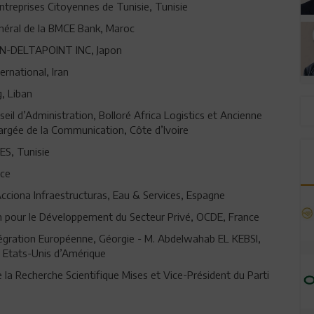
ntreprises Citoyennes de Tunisie, Tunisie
néral de la BMCE Bank, Maroc
PAN-DELTAPOINT INC, Japon
rnational, Iran
g, Liban
 d’Administration, Bolloré Africa Logistics et Ancienne
hargée de la Communication, Côte d’Ivoire
ES, Tunisie
nce
Acciona Infraestructuras, Eau & Services, Espagne
on pour le Développement du Secteur Privé, OCDE, France
égration Européenne, Géorgie - M. Abdelwahab EL KEBSI,
E, Etats-Unis d’Amérique
a Recherche Scientifique Mises et Vice-Président du Parti