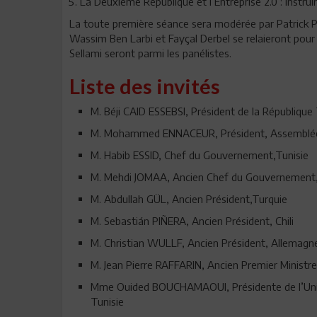
La Deuxième République et l’Entreprise 2.0 : Instrui
La toute première séance sera modérée par Patrick Po
Wassim Ben Larbi et Fayçal Derbel se relaieront pour
Sellami seront parmi les panélistes.
Liste des invités
M. Béji CAID ESSEBSI, Président de la République
M. Mohammed ENNACEUR, Président, Assemblée 
M. Habib ESSID, Chef du Gouvernement,Tunisie
M. Mehdi JOMAA, Ancien Chef du Gouvernement,
M. Abdullah GÜL, Ancien Président,Turquie
M. Sebastián PIÑERA, Ancien Président, Chili
M. Christian WULLF, Ancien Président, Allemag
M. Jean Pierre RAFFARIN, Ancien Premier Ministr
Mme Ouided BOUCHAMAOUI, Présidente de l’Union 
Tunisie