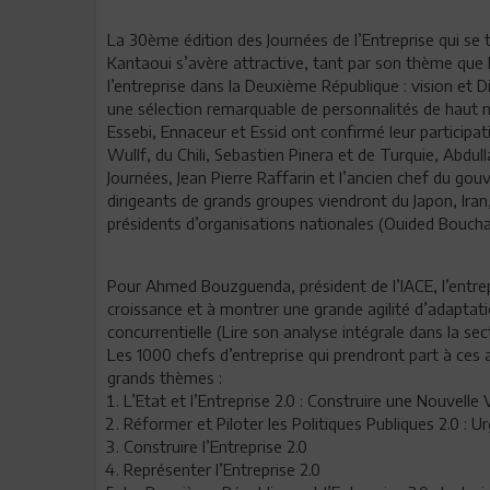
La 30ème édition des Journées de l’Entreprise qui se 
Kantaoui s’avère attractive, tant par son thème que l
l’entreprise dans la Deuxième République : vision et Di
une sélection remarquable de personnalités de haut ni
Essebi, Ennaceur et Essid ont confirmé leur participa
Wullf, du Chili, Sebastien Pinera et de Turquie, Abdull
Journées, Jean Pierre Raffarin et l’ancien chef du go
dirigeants de grands groupes viendront du Japon, Iran,
présidents d’organisations nationales (Ouided Boucha
Pour Ahmed Bouzguenda, président de l’IACE, l’entrep
croissance et à montrer une grande agilité d’adapta
concurrentielle (Lire son analyse intégrale dans la sec
Les 1000 chefs d’entreprise qui prendront part à ces
grands thèmes :
L’Etat et l’Entreprise 2.0 : Construire une Nouvelle 
Réformer et Piloter les Politiques Publiques 2.0 : U
Construire l’Entreprise 2.0
Représenter l’Entreprise 2.0