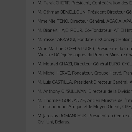
M. Tarak CHERIF, Président, Confédération des E
M. Othman BENJELLOUN, Président Directeur Gé
Mme Mie TENO, Directeur Général, ACACIA JA
M. BijaneK HAJEHPOUR, Co-Fondateur, ATIEH Inte
M. Yasser AKKAOUI, Fondateur KConcept Holdin
Mme Martine COFFI-STUDER, Présidente du Conseil
Ministre Déléguée auprès du Premier Ministre C
M. Mourad GHAZI, Directeur Général EURO-CYCL
M. Michel HERVE, Fondateur, Groupe Hervé, Fra
M. Luis CASTILLA, Président Directeur Général, 
M. Anthony O ‘SULLIVAN, Directeur de la Divisi
M. Thorniké GORDADZE, Ancien Ministre de l’Int
Directeur pour l’Afrique et le Moyen Orient, CIP
M. Jaroslav ROMANCHUK, Président du Centre de l
Civil Uni, Bélarus.