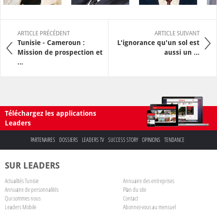
ARTICLE PRÉCÉDENT
ARTICLE SUIVANT
Tunisie - Cameroun :
L'ignorance qu'un sol est
Mission de prospection et
aussi un ...
...
Téléchargez les applications
Leaders
PARTENAIRES
DOSSIERS
LEADERS TV
SUCCESS STORY
OPINIONS
TENDANCE
SUR LEADERS
Actualités Tunisie
Annuaire des entreprises
Annuaire de personnalités
Plan du site
Qui sommes nous
Contact
Leaders Mobile
Abonnez-vous au mensuel