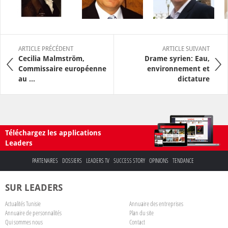
ARTICLE PRÉCÉDENT
ARTICLE SUIVANT
Cecilia Malmström,
Drame syrien: Eau,
Commissaire européenne
environnement et
au ...
dictature
Téléchargez les applications
Leaders
PARTENAIRES
DOSSIERS
LEADERS TV
SUCCESS STORY
OPINIONS
TENDANCE
SUR LEADERS
Actualités Tunisie
Annuaire des entreprises
Annuaire de personnalités
Plan du site
Qui sommes nous
Contact