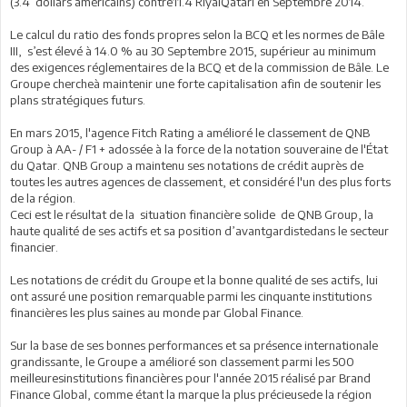
(3.4 dollars américains) contre11.4 RiyalQatari en Septembre 2014.
Le calcul du ratio des fonds propres selon la BCQ et les normes de Bâle
III, s’est élevé à 14.0 % au 30 Septembre 2015, supérieur au minimum
des exigences réglementaires de la BCQ et de la commission de Bâle. Le
Groupe chercheà maintenir une forte capitalisation afin de soutenir les
plans stratégiques futurs.
En mars 2015, l'agence Fitch Rating a amélioré le classement de QNB
Group à AA- / F1 + adossée à la force de la notation souveraine de l'État
du Qatar. QNB Group a maintenu ses notations de crédit auprès de
toutes les autres agences de classement, et considéré l'un des plus forts
de la région.
Ceci est le résultat de la situation financière solide de QNB Group, la
haute qualité de ses actifs et sa position d’avantgardistedans le secteur
financier.
Les notations de crédit du Groupe et la bonne qualité de ses actifs, lui
ont assuré une position remarquable parmi les cinquante institutions
financières les plus saines au monde par Global Finance.
Sur la base de ses bonnes performances et sa présence internationale
grandissante, le Groupe a amélioré son classement parmi les 500
meilleuresinstitutions financières pour l'année 2015 réalisé par Brand
Finance Global, comme étant la marque la plus précieusede la région