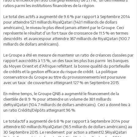
ratios parmi les institutions financières de la région.
Le total des actifs a augmenté de 9.6 % par rapport à Septembre 2014
pour atteindre 521 milliards RiyalQatari (143.1 milliards de dollars
américains), le niveau le plus élevé jamais atteint par le Groupe. Ceci
représente le résultat d’un fort taux de croissance de 11.5 % en termes
descrédits et avancespour atteindre 367 milliards de RiyalQatari (100.7
milliards de dollars américains).
Le Groupe a été en mesure de maintenir un ratio de créances classées par
rapport auxcrédits à 1.5 %, un des taux les plus bas parmi les banques
du Moyen Orient et d’Afrique reflétant la bonne qualité du portefeuille
de crédits et la gestion efficace du risque de crédit. La politique
conservatrice du Groupe au titre du provisionnements’est poursuivie
avec un taux de couverture atteignant 127 % en Septembre 2015.
En même temps, le Groupe QNB a augmenté le financement de la
clientèle de 8.9 % pour atteindre un volume de 381 milliards
deRiyalQatari (104.7 milliards de dollars américains). Ceci a donné lieu à
un ratio Crédits/Dépôts atteignant 96 %.
Le totalactif a augmenté de 6.8 % par rapport à Septembre 2014 pour
atteindre 60 milliards RiyalQatari (16.5 milliards de dollars américains) au
30 Septembre 2015. Le rendement par action a atteint12.5RiyalQatari