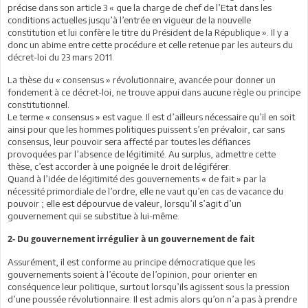
précise dans son article 3 « que la charge de chef de l’Etat dans les
conditions actuelles jusqu’à l’entrée en vigueur de la nouvelle
constitution et lui confère le titre du Président de la République ». Il y a
donc un abime entre cette procédure et celle retenue par les auteurs du
décret-loi du 23 mars 2011.
La thèse du « consensus » révolutionnaire, avancée pour donner un
fondement à ce décret-loi, ne trouve appui dans aucune règle ou principe
constitutionnel.
Le terme « consensus » est vague. Il est d’ailleurs nécessaire qu’il en soit
ainsi pour que les hommes politiques puissent s’en prévaloir, car sans
consensus, leur pouvoir sera affecté par toutes les défiances
provoquées par l’absence de légitimité. Au surplus, admettre cette
thèse, c’est accorder à une poignée le droit de légiférer.
Quand à l’idée de légitimité des gouvernements « de fait » par la
nécessité primordiale de l’ordre, elle ne vaut qu’en cas de vacance du
pouvoir ; elle est dépourvue de valeur, lorsqu’il s’agit d’un
gouvernement qui se substitue à lui-même.
2- Du gouvernement irrégulier à un gouvernement de fait
Assurément, il est conforme au principe démocratique que les
gouvernements soient à l’écoute de l’opinion, pour orienter en
conséquence leur politique, surtout lorsqu’ils agissent sous la pression
d’une poussée révolutionnaire. Il est admis alors qu’on n’a pas à prendre