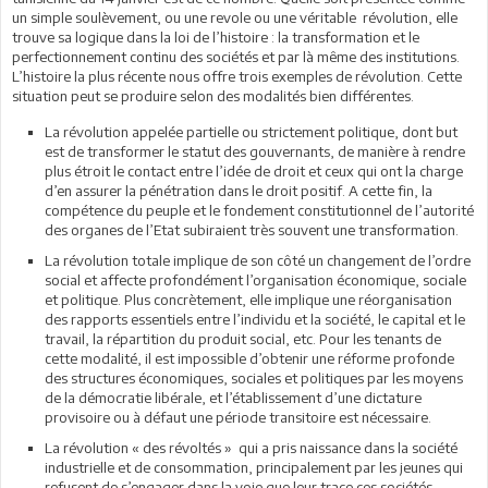
un simple soulèvement, ou une revole ou une véritable révolution, elle
trouve sa logique dans la loi de l’histoire : la transformation et le
perfectionnement continu des sociétés et par là même des institutions.
L’histoire la plus récente nous offre trois exemples de révolution. Cette
situation peut se produire selon des modalités bien différentes.
La révolution appelée partielle ou strictement politique, dont but
est de transformer le statut des gouvernants, de manière à rendre
plus étroit le contact entre l’idée de droit et ceux qui ont la charge
d’en assurer la pénétration dans le droit positif. A cette fin, la
compétence du peuple et le fondement constitutionnel de l’autorité
des organes de l’Etat subiraient très souvent une transformation.
La révolution totale implique de son côté un changement de l’ordre
social et affecte profondément l’organisation économique, sociale
et politique. Plus concrètement, elle implique une réorganisation
des rapports essentiels entre l’individu et la société, le capital et le
travail, la répartition du produit social, etc. Pour les tenants de
cette modalité, il est impossible d’obtenir une réforme profonde
des structures économiques, sociales et politiques par les moyens
de la démocratie libérale, et l’établissement d’une dictature
provisoire ou à défaut une période transitoire est nécessaire.
La révolution « des révoltés » qui a pris naissance dans la société
industrielle et de consommation, principalement par les jeunes qui
refusent de s’engager dans la voie que leur trace ces sociétés.