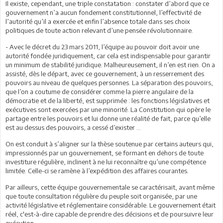
Il existe, cependant, une triple constatation : constater d’abord que ce
gouvernement n’a aucun fondement constitutionnel, l’effectivité de
l’autorité qu’il a exercée et enfin l’absence totale dans ses choix
politiques de toute action relevant d’une pensée révolutionnaire.
- Avec le décret du 23 mars 2011, l’équipe au pouvoir doit avoir une
autorité fondée juridiquement, car cela est indispensable pour garantir
un minimum de stabilité juridique. Malheureusement, il n’en est rien. On a
assisté, dès le départ, avec ce gouvernement, à un resserrement des
pouvoirs au niveau de quelques personnes. La séparation des pouvoirs,
que l’on a coutume de considérer comme la pierre angulaire de la
démocratie et de la liberté, est supprimée : les fonctions législatives et
exécutives sont exercées par une minorité. La Constitution qui opère le
partage entre les pouvoirs et lui donne une réalité de fait, parce qu’elle
est au dessus des pouvoirs, a cessé d’exister …
On est conduit à s’aligner sur la thèse soutenue par certains auteurs qui,
impressionnés par un gouvernement, se formant en dehors de toute
investiture régulière, inclinent à ne lui reconnaître qu’une compétence
limitée. Celle-ci se ramène à l’expédition des affaires courantes.
Par ailleurs, cette équipe gouvernementale se caractérisait, avant même
que toute consultation régulière du peuple soit organisée, par une
activité législative et réglementaire considérable. Le gouvernement était
réel, c'est-à-dire capable de prendre des décisions et de poursuivre leur
exécution.