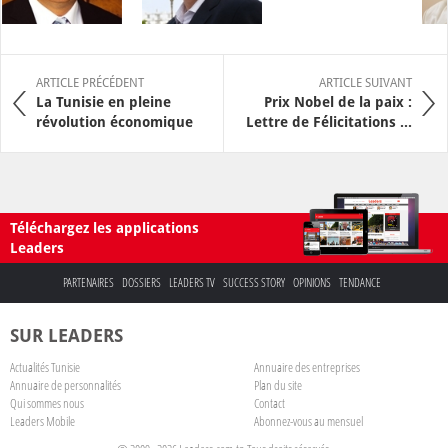
ARTICLE PRÉCÉDENT
ARTICLE SUIVANT
La Tunisie en pleine
Prix Nobel de la paix :
révolution économique
Lettre de Félicitations ...
Téléchargez les applications
Leaders
PARTENAIRES
DOSSIERS
LEADERS TV
SUCCESS STORY
OPINIONS
TENDANCE
SUR LEADERS
Actualités Tunisie
Annuaire des entreprises
Annuaire de personnalités
Plan du site
Qui sommes nous
Contact
Leaders Mobile
Abonnez-vous au mensuel