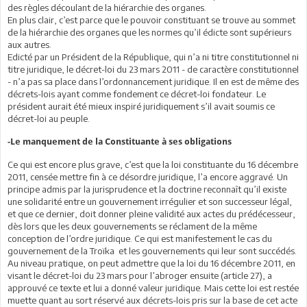
des règles découlant de la hiérarchie des organes.
En plus clair, c’est parce que le pouvoir constituant se trouve au sommet
de la hiérarchie des organes que les normes qu’il édicte sont supérieurs
aux autres.
Edicté par un Président de la République, qui n’a ni titre constitutionnel ni
titre juridique, le décret-loi du 23 mars 2011 - de caractère constitutionnel
- n’a pas sa place dans l’ordonnancement juridique. Il en est de même des
décrets-lois ayant comme fondement ce décret-loi fondateur. Le
président aurait été mieux inspiré juridiquement s’il avait soumis ce
décret-loi au peuple.
-Le manquement de la Constituante à ses obligations
Ce qui est encore plus grave, c’est que la loi constituante du 16 décembre
2011, censée mettre fin à ce désordre juridique, l’a encore aggravé. Un
principe admis par la jurisprudence et la doctrine reconnaît qu’il existe
une solidarité entre un gouvernement irrégulier et son successeur légal,
et que ce dernier, doit donner pleine validité aux actes du prédécesseur,
dès lors que les deux gouvernements se réclament de la même
conception de l’ordre juridique. Ce qui est manifestement le cas du
gouvernement de la Troïka et les gouvernements qui leur sont succédés.
Au niveau pratique, on peut admettre que la loi du 16 décembre 2011, en
visant le décret-loi du 23 mars pour l’abroger ensuite (article 27), a
approuvé ce texte et lui a donné valeur juridique. Mais cette loi est restée
muette quant au sort réservé aux décrets-lois pris sur la base de cet acte