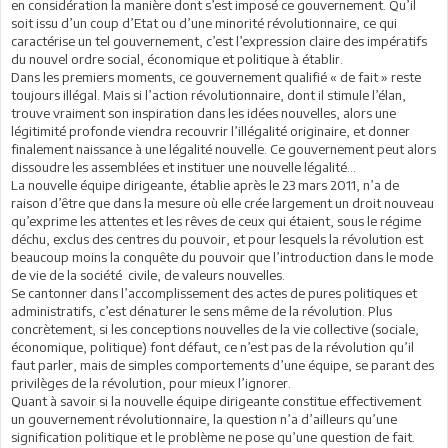
en considération la manière dont s’est imposé ce gouvernement. Qu’il
soit issu d’un coup d’Etat ou d’une minorité révolutionnaire, ce qui
caractérise un tel gouvernement, c’est l’expression claire des impératifs
du nouvel ordre social, économique et politique à établir.
Dans les premiers moments, ce gouvernement qualifié « de fait » reste
toujours illégal. Mais si l’action révolutionnaire, dont il stimule l’élan,
trouve vraiment son inspiration dans les idées nouvelles, alors une
légitimité profonde viendra recouvrir l’illégalité originaire, et donner
finalement naissance à une légalité nouvelle. Ce gouvernement peut alors
dissoudre les assemblées et instituer une nouvelle légalité…
La nouvelle équipe dirigeante, établie après le 23 mars 2011, n’a de
raison d’être que dans la mesure où elle crée largement un droit nouveau
qu’exprime les attentes et les rêves de ceux qui étaient, sous le régime
déchu, exclus des centres du pouvoir, et pour lesquels la révolution est
beaucoup moins la conquête du pouvoir que l’introduction dans le mode
de vie de la société civile, de valeurs nouvelles.
Se cantonner dans l’accomplissement des actes de pures politiques et
administratifs, c’est dénaturer le sens même de la révolution. Plus
concrètement, si les conceptions nouvelles de la vie collective (sociale,
économique, politique) font défaut, ce n’est pas de la révolution qu’il
faut parler, mais de simples comportements d’une équipe, se parant des
privilèges de la révolution, pour mieux l’ignorer.
Quant à savoir si la nouvelle équipe dirigeante constitue effectivement
un gouvernement révolutionnaire, la question n’a d’ailleurs qu’une
signification politique et le problème ne pose qu’une question de fait.