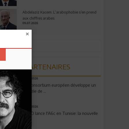
Abdelaziz Kacem: L’arabophobie s’en prend
aux chiffres arabes
09.07.2026
PARTENAIRES
06.08.2026
Un consortium européen développe un
modèle de ...
04.08.2026
OPPO lance l'A6c en Tunisie: la nouvelle
...