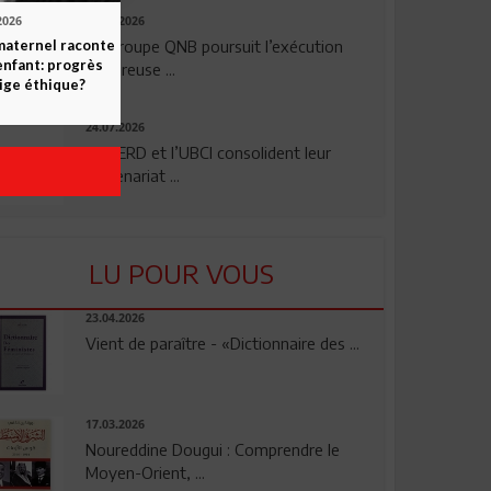
29.07.2026
2026
Le Groupe QNB poursuit l’exécution
maternel raconte
enfant: progrès
rigoureuse ...
ige éthique?
24.07.2026
La BERD et l’UBCI consolident leur
partenariat ...
LU POUR VOUS
23.04.2026
Vient de paraître - «Dictionnaire des ...
17.03.2026
Noureddine Dougui : Comprendre le
Moyen-Orient, ...