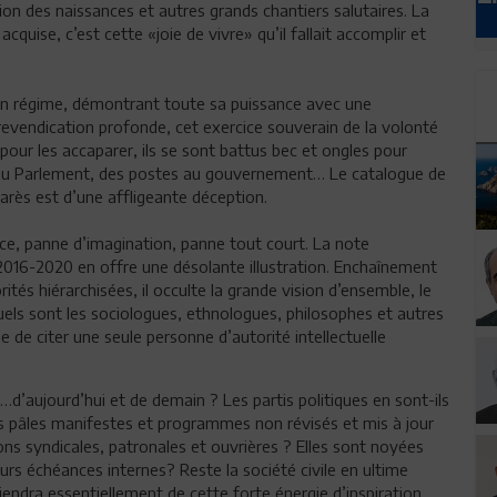
tion des naissances et autres grands chantiers salutaires. La
cquise, c’est cette «joie de vivre» qu’il fallait accomplir et
lein régime, démontrant toute sa puissance avec une
 revendication profonde, cet exercice souverain de la volonté
 pour les accaparer, ils se sont battus bec et ongles pour
s au Parlement, des postes au gouvernement… Le catalogue de
arès est d’une affligeante déception.
nce, panne d’imagination, panne tout court. La note
2016-2020 en offre une désolante illustration. Enchaînement
rités hiérarchisées, il occulte la grande vision d’ensemble, le
uels sont les sociologues, ethnologues, philosophes et autres
e de citer une seule personne d’autorité intellectuelle
e…d’aujourd’hui et de demain ? Les partis politiques en sont-ils
urs pâles manifestes et programmes non révisés et mis à jour
ons syndicales, patronales et ouvrières ? Elles sont noyées
eurs échéances internes? Reste la société civile en ultime
viendra essentiellement de cette forte énergie d’inspiration,