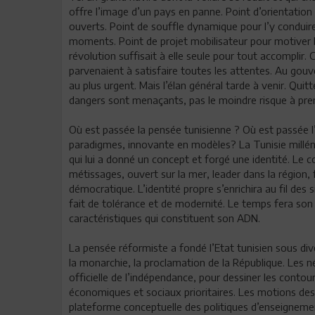
offre l’image d’un pays en panne. Point d’orientatio
ouverts. Point de souffle dynamique pour l’y condui
moments. Point de projet mobilisateur pour motiver l
révolution suffisait à elle seule pour tout accomplir
parvenaient à satisfaire toutes les attentes. Au gouver
au plus urgent. Mais l’élan général tarde à venir. Quit
dangers sont menaçants, pas le moindre risque à pr
Où est passée la pensée tunisienne ? Où est passée l’
paradigmes, innovante en modèles? La Tunisie milléna
qui lui a donné un concept et forgé une identité. Le 
métissages, ouvert sur la mer, leader dans la région, 
démocratique. L’identité propre s’enrichira au fil des s
fait de tolérance et de modernité. Le temps fera so
caractéristiques qui constituent son ADN.
La pensée réformiste a fondé l’Etat tunisien sous div
la monarchie, la proclamation de la République. Les
officielle de l’indépendance, pour dessiner les contour
économiques et sociaux prioritaires. Les motions des
plateforme conceptuelle des politiques d’enseignement