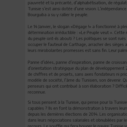
pauvreté et la précarité, d’alphabétisation, de régula
Tunisie s’est ainsi dotée d’une vision. L’indépendance a
Bourguiba a su y rallier le peuple.
Le 14 Janvier, le slogan «Dégage !» a fonctionné à p
détermination irréductible : «Le Peuple veut ». Cette
du peuple ont-ils abouti ? Les politiques se sont rués
occuper le fauteuil de Carthage, arracher des siège
leurs mirobolantes promesses est sans fin. Leur palm
Panne d’idées, panne d’inspiration, panne de croissa
d’orientation stratégique du plan de développement 
de chiffres et de projets, sans axes fondateurs ni prio
modèle de société, l’âme du Tunisien, son devenir. Q
penseurs qui ont contribué à son élaboration ? Difficil
reconnue.
Si tous pensent à la Tunisie, qui pense pour la Tunisi
capables ? Ils en font la démonstration à travers le
depuis les dernières élections de 2014. Les organisati
dans leurs négociations salariales et obnubilées par l
recours. Le souffle qui fera bouger le navire Tunisie 