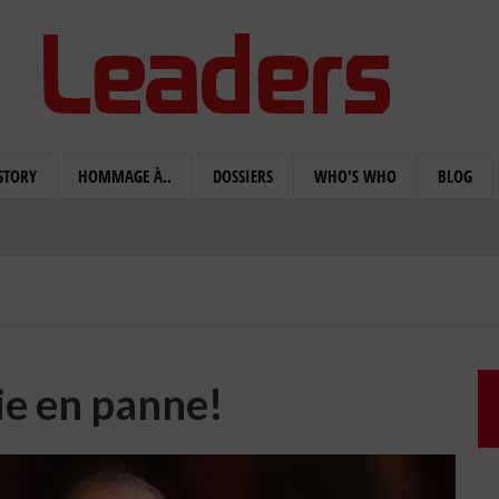
STORY
HOMMAGE À..
DOSSIERS
WHO'S WHO
BLOG
ie en panne!