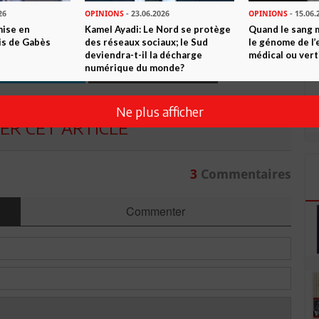
26
OPINIONS
- 23.06.2026
OPINIONS
- 15.06.
 ? PARTAGEZ-LE AVEC VOS AMIS !
mise en
Kamel Ayadi: Le Nord se protège
Quand le sang 
is de Gabès
des réseaux sociaux; le Sud
le génome de l’
deviendra-t-il la décharge
médical ou vert
TWEETER
ABONNEZ-VOUS
numérique du monde?
Ne plus afficher
R CET ARTICLE
3
Commentaires
Commenter