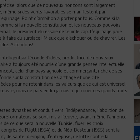
n précise, alors que de nouveaux horizons sont largement
re, même si des vents favorables se manifestent par
’équipage. Point d’ambition à porter par tous. Comme si la
. Comme si la nouvelle constitution et les nouveaux pouvoirs
nail, le président élu essaie de tenir le cap. L’équipage pare
te à faire du surplace ! Mieux que d’échouer ou de chavirer. Les
endre. Attendons!
intelligentsia féconde d’idées, productrice de nouveaux
ire a toujours été nourrie d’une grande pensée intellectuelle
concept, celui d’un pays agricole et commerçant, riche de ses
fondé sur la constitution de Carthage et une cité
iècles pour ne retenir dans les valeurs que ce qui est universel,
n œuvre, mais ne parviendra jamais à gommer ces grands traits
erses dynasties et conduit vers l’indépendance, l’abolition de
 néoréformateurs se sont mis à l’œuvre, avant même l’annonce
s de ce que sera la nouvelle Tunisie, fixer les choix
 congrès de l’Ugtt (1954) et du Néo-Destour (1955) sont la
, de santé, d’emploi, d’entreprise, de lutte contre la