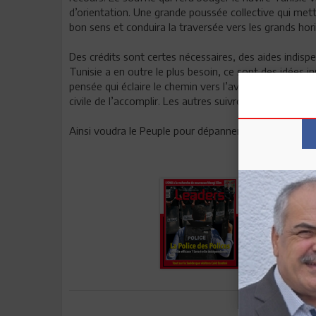
d’orientation. Une grande poussée collective qui mettr
bon sens et conduira la traversée vers les grands hor
Des crédits sont certes nécessaires, des aides indispe
Tunisie a en outre le plus besoin, ce sont des idées i
pensée qui éclaire le chemin vers l’avenir. Face à l’im
civile de l’accomplir. Les autres suivront.
Ainsi voudra le Peuple pour dépanner l’Etat, la société
Envoyer à u