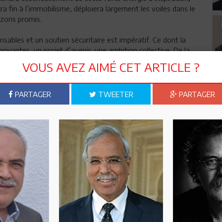
a fin à l’immobilisme, déploiera largement les voiles dans le
izons promis.
nsables et un soutien sécuritaire est impératif. Ce dont la
nnovantes, un projet d’avenir, une ambition collective. De la
puissance des politiques, encore une fois c’est à la société
VOUS AVEZ AIMÉ CET ARTICLE ?
, le pays.
PARTAGER
TWEETER
PARTAGER
Taoufik Habaieb
n ami
Imprimer