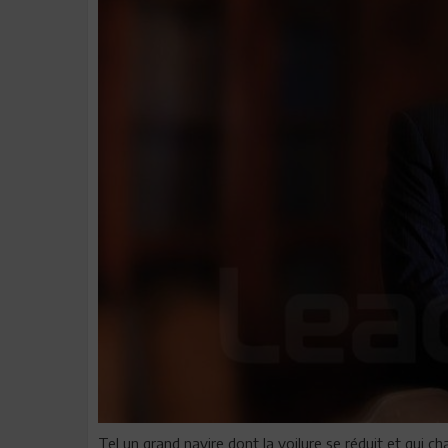
Tel un grand navire dont la voilure se réduit et qui ch