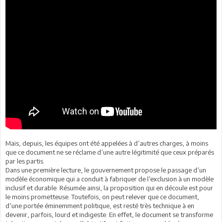
Mais, depuis, les équipes ont été appelées à d’autres charges, à moins
que ce document ne se réclame d’une autre légitimité que ceux préparés
par les partis.
Dans une première lecture, le gouvernement propose le passage d’un
modèle économique qui a conduit à fabriquer de l’exclusion à un modèle
inclusif et durable. Résumée ainsi, la proposition qui en découle est pour
le moins prometteuse. Toutefois, on peut relever que ce document,
d’une portée éminemment politique, est resté très technique à en
devenir, parfois, lourd et indigeste. En effet, le document se transforme