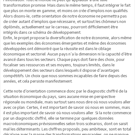
transformation promise. Mais dans le même temps, il faut intégrer le fait
que plus on monte en gamme, et moins on crée d’emplois non qualifiés.
Alors disons-le, cette orientation de notre économie ne permettra pas
de créer autant d’emplois que nécessaire, et surtout les chômeurs non
diplômés, actuellement sur le carreau, pourront difficilement être
intégrés dans ce schéma de développement.
Enfin, le projet propose la diversification de notre économie, alors même
que les exemples des économies émergentes et même des économies
développées ont démontré que la réussite est dans le ciblage
économique et sectoriel. Aucun pays n’a la dimension ni la capacité d’être
avancé dans tous les secteurs. Chaque pays doit faire des choix, pour
focaliser ses ressources et ses moyens, toujours limités, dans le
développement des secteurs dans lesquels il dispose d’avantages
compétitifs. Un choix que nous sommes incapables de faire depuis des
années, et cela persiste manifestement.
Cette note d’orientation commence donc par le diagnostic chiffré de la
situation économique du pays, sans aucune mise en perspective
régionale ou mondiale, mais surtout sans nous dire où nous voulons aller
avec ce plan. Certes, il est important de savoir où nous en sommes, mais
il est plus important de savoir où nous voulons aller. Si la note commence
par un diagnostic chiffré, elle se termine par quelques données
macroéconomiques prévisionnelles selon trois scénarios, dont on saisit
mal les déterminants. Les chiffres proposés, peu ambitieux, sont en total
décalage avec la masse des transformations envisagées, on ne manque