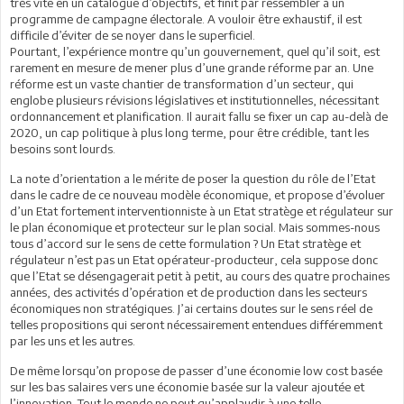
très vite en un catalogue d’objectifs, et finit par ressembler à un
programme de campagne électorale. A vouloir être exhaustif, il est
difficile d’éviter de se noyer dans le superficiel.
Pourtant, l’expérience montre qu’un gouvernement, quel qu’il soit, est
rarement en mesure de mener plus d’une grande réforme par an. Une
réforme est un vaste chantier de transformation d’un secteur, qui
englobe plusieurs révisions législatives et institutionnelles, nécessitant
ordonnancement et planification. Il aurait fallu se fixer un cap au-delà de
2020, un cap politique à plus long terme, pour être crédible, tant les
besoins sont lourds.
La note d’orientation a le mérite de poser la question du rôle de l’Etat
dans le cadre de ce nouveau modèle économique, et propose d’évoluer
d’un Etat fortement interventionniste à un Etat stratège et régulateur sur
le plan économique et protecteur sur le plan social. Mais sommes-nous
tous d’accord sur le sens de cette formulation ? Un Etat stratège et
régulateur n’est pas un Etat opérateur-producteur, cela suppose donc
que l’Etat se désengagerait petit à petit, au cours des quatre prochaines
années, des activités d’opération et de production dans les secteurs
économiques non stratégiques. J’ai certains doutes sur le sens réel de
telles propositions qui seront nécessairement entendues différemment
par les uns et les autres.
De même lorsqu’on propose de passer d’une économie low cost basée
sur les bas salaires vers une économie basée sur la valeur ajoutée et
l’innovation. Tout le monde ne peut qu’applaudir à une telle