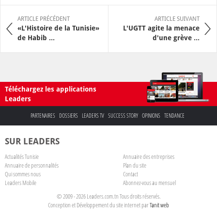
ARTICLE PRÉCÉDENT
ARTICLE SUIVANT
«L'Histoire de la Tunisie»
L'UGTT agite la menace
de Habib ...
d'une grève ...
Téléchargez les applications
Leaders
PARTENAIRES
DOSSIERS
LEADERS TV
SUCCESS STORY
OPINIONS
TENDANCE
SUR LEADERS
Actualités Tunisie
Annuaire des entreprises
Annuaire de personnalités
Plan du site
Qui sommes nous
Contact
Leaders Mobile
Abonnez-vous au mensuel
© 2009 - 2026 Leaders.com.tn Tous droits réservés.
Conception et Développement du site internet par
Tanit web