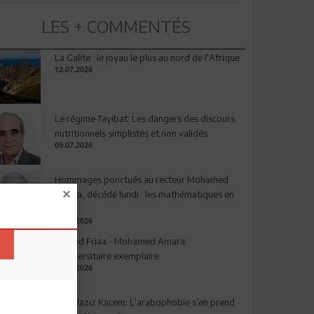
LES + COMMENTÉS
La Galite : le joyau le plus au nord de l'Afrique
12.07.2026
Le régime Tayibat: Les dangers des discours
nutritionnels simplistes et non validés
09.07.2026
Hommages ponctués au recteur Mohamed
Amara, décédé lundi : les mathématiques en
deuil
03.08.2026
Ahmed Friaa - Mohamed Amara:
l’Universitaire exemplaire
04.08.2026
Abdelaziz Kacem: L’arabophobie s’en prend