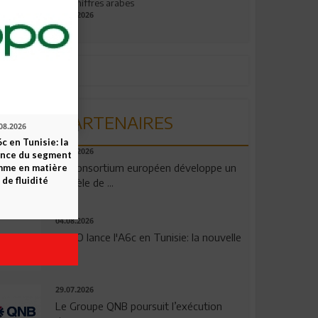
aux chiffres arabes
09.07.2026
PARTENAIRES
08.2026
c en Tunisie: la
06.08.2026
ence du segment
Un consortium européen développe un
mme en matière
 de fluidité
modèle de ...
04.08.2026
OPPO lance l'A6c en Tunisie: la nouvelle
...
29.07.2026
Le Groupe QNB poursuit l’exécution