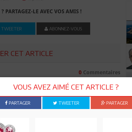
 ? PARTAGEZ-LE AVEC VOS AMIS !
TWEETER
ABONNEZ-VOUS
R CET ARTICLE
0
Commentaires
VOUS AVEZ AIMÉ CET ARTICLE ?
Commenter
PARTAGER
TWEETER
PARTAGER