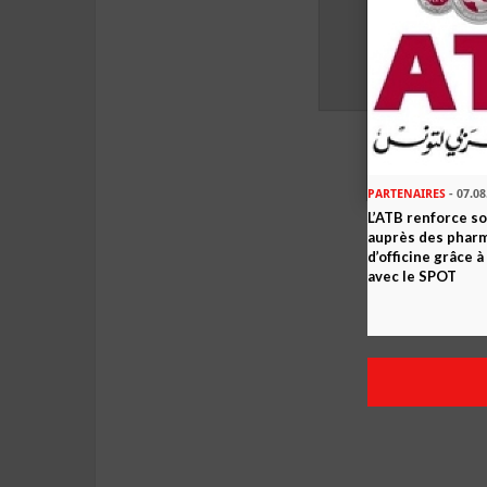
PARTENAIRES
- 07.08
L’ATB renforce 
auprès des phar
d’officine grâce 
avec le SPOT