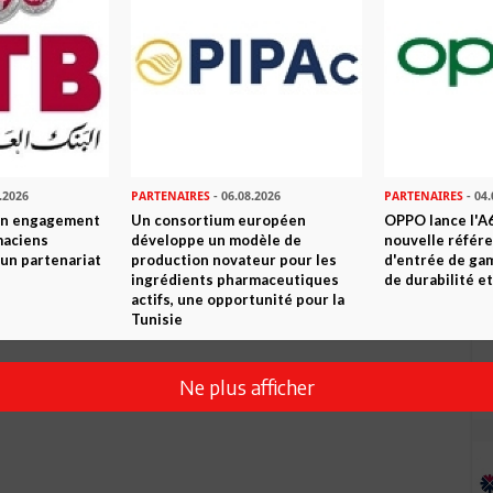
Envoyer
.2026
PARTENAIRES
- 06.08.2026
PARTENAIRES
- 04.
son engagement
Un consortium européen
OPPO lance l'A6
maciens
développe un modèle de
nouvelle référ
à un partenariat
production novateur pour les
d'entrée de ga
ingrédients pharmaceutiques
de durabilité et
actifs, une opportunité pour la
Tunisie
Ne plus afficher