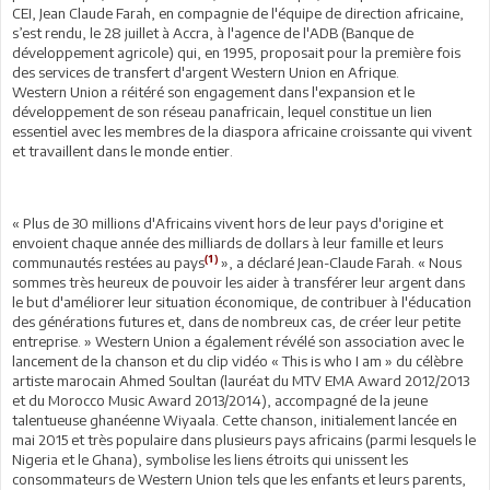
CEI, Jean Claude Farah, en compagnie de l'équipe de direction africaine,
s’est rendu, le 28 juillet à Accra, à l'agence de l'ADB (Banque de
développement agricole) qui, en 1995, proposait pour la première fois
des services de transfert d'argent Western Union en Afrique.
Western Union a réitéré son engagement dans l'expansion et le
développement de son réseau panafricain, lequel constitue un lien
essentiel avec les membres de la diaspora africaine croissante qui vivent
et travaillent dans le monde entier.
« Plus de 30 millions d'Africains vivent hors de leur pays d'origine et
envoient chaque année des milliards de dollars à leur famille et leurs
(1)
communautés restées au pays
», a déclaré Jean-Claude Farah. « Nous
sommes très heureux de pouvoir les aider à transférer leur argent dans
le but d'améliorer leur situation économique, de contribuer à l'éducation
des générations futures et, dans de nombreux cas, de créer leur petite
entreprise. » Western Union a également révélé son association avec le
lancement de la chanson et du clip vidéo « This is who I am » du célèbre
artiste marocain Ahmed Soultan (lauréat du MTV EMA Award 2012/2013
et du Morocco Music Award 2013/2014), accompagné de la jeune
talentueuse ghanéenne Wiyaala. Cette chanson, initialement lancée en
mai 2015 et très populaire dans plusieurs pays africains (parmi lesquels le
Nigeria et le Ghana), symbolise les liens étroits qui unissent les
consommateurs de Western Union tels que les enfants et leurs parents,