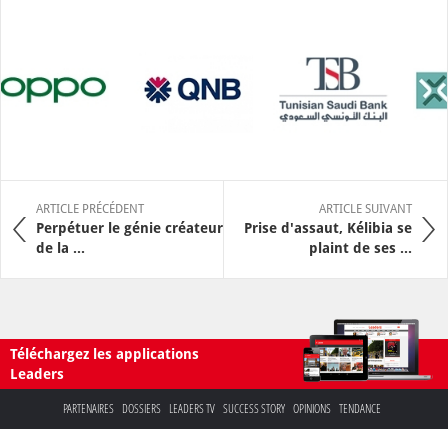
ARTICLE PRÉCÉDENT
ARTICLE SUIVANT
Perpétuer le génie créateur
Prise d'assaut, Kélibia se
de la ...
plaint de ses ...
Téléchargez les applications
Leaders
PARTENAIRES
DOSSIERS
LEADERS TV
SUCCESS STORY
OPINIONS
TENDANCE