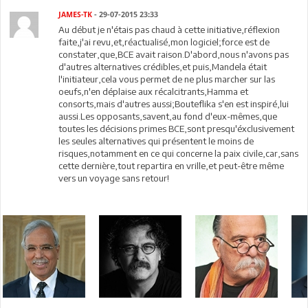
JAMES-TK
- 29-07-2015 23:33
Au début je n'étais pas chaud à cette initiative,réflexion
faite,j'ai revu,et,réactualisé,mon logiciel;force est de
constater,que,BCE avait raison.D'abord,nous n'avons pas
d'autres alternatives crédibles,et puis,Mandela était
l'initiateur,cela vous permet de ne plus marcher sur las
oeufs,n'en déplaise aux récalcitrants,Hamma et
consorts,mais d'autres aussi;Bouteflika s'en est inspiré,lui
aussi.Les opposants,savent,au fond d'eux-mêmes,que
toutes les décisions primes BCE,sont presqu'éxclusivement
les seules alternatives qui présentent le moins de
risques,notamment en ce qui concerne la paix civile,car,sans
cette dernière,tout repartira en vrille,et peut-être même
vers un voyage sans retour!