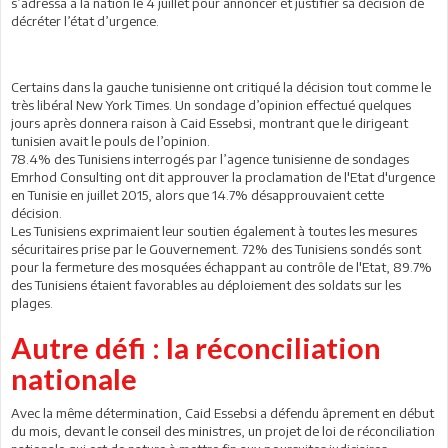
s’adressa à la nation le 4 juillet pour annoncer et justifier sa décision de
décréter l’état d’urgence.
Certains dans la gauche tunisienne ont critiqué la décision tout comme le
très libéral New York Times. Un sondage d’opinion effectué quelques
jours après donnera raison à Caid Essebsi, montrant que le dirigeant
tunisien avait le pouls de l’opinion.
78.4% des Tunisiens interrogés par l’agence tunisienne de sondages
Emrhod Consulting ont dit approuver la proclamation de l'Etat d'urgence
en Tunisie en juillet 2015, alors que 14.7% désapprouvaient cette
décision.
Les Tunisiens exprimaient leur soutien également à toutes les mesures
sécuritaires prise par le Gouvernement. 72% des Tunisiens sondés sont
pour la fermeture des mosquées échappant au contrôle de l'Etat, 89.7%
des Tunisiens étaient favorables au déploiement des soldats sur les
plages.
Autre défi : la réconciliation
nationale
Avec la même détermination, Caid Essebsi a défendu âprement en début
du mois, devant le conseil des ministres, un projet de loi de réconciliation