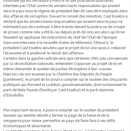
nationale qui est de nature à mettre fin aux poursuites judiciaires
intentées par l’Etat contre les anciens hauts responsables qui avaient
servi le pays sous le régime du président Ben Ali sans être impliqués dans
des affaires de corruption. Devant le conseil des ministres, Caid Essebsi a
déclaré que les anciens hauts responsables qui avaient servi le pays ne
méritaient pas de continuer à être trainés devant la justice ou de croupir
en prison comme cela a été le cas depuis prés de cinq ans alors qu’ils ne
faisaient qu’appliquer les instructions du chef de l’Etat de l’époque.
Dans une interview à la nouvelle chaîne de télévision, Ettassi'a, le
président Caïd Essebsi ajoutera que le projet de loi vise aussi à «relancer
l'économie et à améliorer le climat des affaires».
Certains dans la gauche radicale ainsi que certaines ONG peu convaincues
par la réconciliation nationale, entendent s’opposer au projet de loi et
même demander le soutien de parties étrangères à leur «cause».
Mais lors de son examen par la Chambre des Députés du Peuple
(parlement), le projet de loi pourra compter sur le soutien des cinq partis
politiques qui forment la coalition gouvernementale, dont notamment le
parti de Nida Tounès (fondé par Caid Essebsi) et le parti islamiste
d’Ennahdha.
Plus important encore, il pourra compter sur le soutien du président
tunisien qui semble décidé à fermer la page de la haine et de la
vengeance pour mieux permettre au pays de faire face à ses défis
économiques et sécuritaires.
Les intérêts suprêmes de la Tunisie étant en jeu, Caid Essebsi s’inspirera