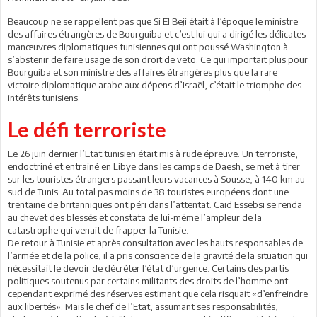
Beaucoup ne se rappellent pas que Si El Beji était à l’époque le ministre
des affaires étrangères de Bourguiba et c’est lui qui a dirigé les délicates
manœuvres diplomatiques tunisiennes qui ont poussé Washington à
s’abstenir de faire usage de son droit de veto. Ce qui importait plus pour
Bourguiba et son ministre des affaires étrangères plus que la rare
victoire diplomatique arabe aux dépens d’Israël, c’était le triomphe des
intérêts tunisiens.
Le défi terroriste
Le 26 juin dernier l’Etat tunisien était mis à rude épreuve. Un terroriste,
endoctriné et entrainé en Libye dans les camps de Daesh, se met à tirer
sur les touristes étrangers passant leurs vacances à Sousse, à 140 km au
sud de Tunis. Au total pas moins de 38 touristes européens dont une
trentaine de britanniques ont péri dans l’attentat. Caid Essebsi se renda
au chevet des blessés et constata de lui-même l’ampleur de la
catastrophe qui venait de frapper la Tunisie.
De retour à Tunisie et après consultation avec les hauts responsables de
l’armée et de la police, il a pris conscience de la gravité de la situation qui
nécessitait le devoir de décréter l’état d’urgence. Certains des partis
politiques soutenus par certains militants des droits de l’homme ont
cependant exprimé des réserves estimant que cela risquait «d’enfreindre
aux libertés». Mais le chef de l’Etat, assumant ses responsabilités,