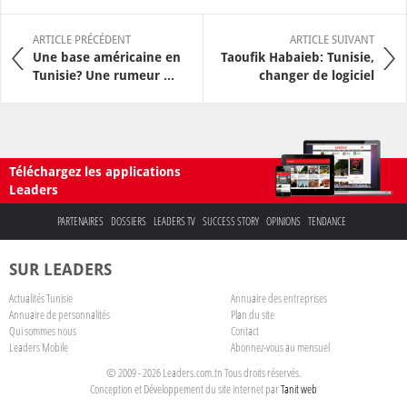
ARTICLE PRÉCÉDENT
ARTICLE SUIVANT
Une base américaine en
Taoufik Habaieb: Tunisie,
Tunisie? Une rumeur ...
changer de logiciel
Téléchargez les applications
Leaders
PARTENAIRES
DOSSIERS
LEADERS TV
SUCCESS STORY
OPINIONS
TENDANCE
SUR LEADERS
Actualités Tunisie
Annuaire des entreprises
Annuaire de personnalités
Plan du site
Qui sommes nous
Contact
Leaders Mobile
Abonnez-vous au mensuel
© 2009 - 2026 Leaders.com.tn Tous droits réservés.
Conception et Développement du site internet par
Tanit web