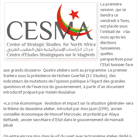
La première
session, qui se
tiendra ce
vendredi à Tunis,
est placée sous
l’intitulé de : «Six
mois après les
élections
tunisiennes :
quelles
perspectives pour
l’Etat tunisien face
aux grands dossiers». Quatre ateliers sont au programme. Le premier
traitera sous la présidence de Hichem Guerfali (3 C Etudes), des
indicateurs de mutations de l’opinion publique à l’égard des grandes
questions et de l’exercice du gouvernement, à partir d’un document
introductif préparé par Hatem Boulabiar.
«La crise économique : évolution et impact sur la situation générale» sera
le thème du deuxième atelier, introduit par Anis Jaziri (CPR), ancien
conseiller économique de Moncef Marzouki, et présidé par Alaya
Bettaieb, ancien secrétaire d’Etat dans le gouvernement de Hamadi
Jebali.
On entre encore plus dans le vif du sujet avec le troisième atelier dédié à :