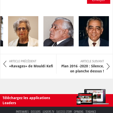
ARTICLE PRÉCÉDENT
ARTICLE SUIVANT
«Ravages» de Mouldi Kefi
Plan 2016 -2020 : Silence,
on planche dessus !
Téléchargez les applications
Leaders
PARTENAIRES
DOSSIERS
LEADERS TV
SUCCESS STORY
OPINIONS
TENDANCE