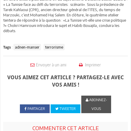
« La Tunisie face au défi du terroristes : scénarii». Sous la présidence de
Tarek Kahlaoui (CPR), ancien directeur général de l’ITES, du temps de
Marzouki, c’est Mohamed Haj Salem. En clôture, le quatrième atelier
tentera de répondre à la question : «La Tunisie vit-elle une crise politique
?» Chokri Hamrouni introduira le sujet et Habib Bouajila, conduira les
débats.
:
adnen-manser
terrorisme
Tags
Envoyer à un ami
Imprimer
VOUS AIMEZ CET ARTICLE ? PARTAGEZ-LE AVEC
VOS AMIS !
ABONNEZ-
PARTAGER
TWEETER
VOUS
COMMENTER CET ARTICLE