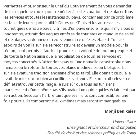
Permettez-moi, Monsieur le Chef du Gouvernement de vous demander
de faire quelque chose pour remédier à cette situation et de placer tous
les services et toutes les instances du pays, concernées par ce problème,
en face de leur responsabilité. Faites que Tunis et les autres villes
touristiques de notre pays, vitrines d'un pays ensoleillé qui, il n'y a pas si
longtemps, attirait des vagues entières de touristes en manque de soleil
et de plages sablonneuses redeviennent ce qu’elles étaient. Tous les
espoirs de voir la Tunisie se reconstruire et devenir un modèle pour la
région, sont permis. Il faudrait pour cela la volonté de tout un peuple et
de toute la Nation ainsi que la mobilisation de tous les services et
moyens concernés. N’attendons pas qu’une nouvelle catastrophe nous
menace ou le retour de toutes ces plaies médiévales ou bibliques. La
Tunisie avait une tradition ancienne d'hospitalité. Elle donnait ce qu’elle
avait de mieux pour bien accueillir ses visiteurs. Elle pourrait relever ce
défi et retrouver cette image. Je suis sûr que tous les tunisiens
marcheraient d’une même pas s’ils avaient un guide qui les éclairaient par
son action. Secouons l’arbre tant que ses fruits sont comestibles; une
fois pourris, ils tomberont d’eux-mêmes mais seront immangeables.
Monji Ben Raies
Universitaire
Enseignant et chercheur en droit public
Faculté de droit et des sciences politiques de Tunis