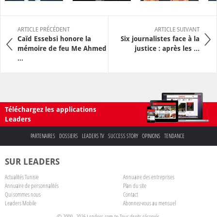
ARTICLE PRÉCÉDENT
ARTICLE SUIVANT
Caïd Essebsi honore la
Six journalistes face à la
mémoire de feu Me Ahmed
justice : après les ...
...
Téléchargez les applications
Leaders
PARTENAIRES
DOSSIERS
LEADERS TV
SUCCESS STORY
OPINIONS
TENDANCE
SUR LEADERS
Actualités Tunisie
Annuaire des entreprises
Annuaire de personnalités
Plan du site
Qui sommes nous
Contact
Leaders Mobile
Abonnez-vous au mensuel
© 2009 - 2026 Leaders.com.tn Tous droits réservés.