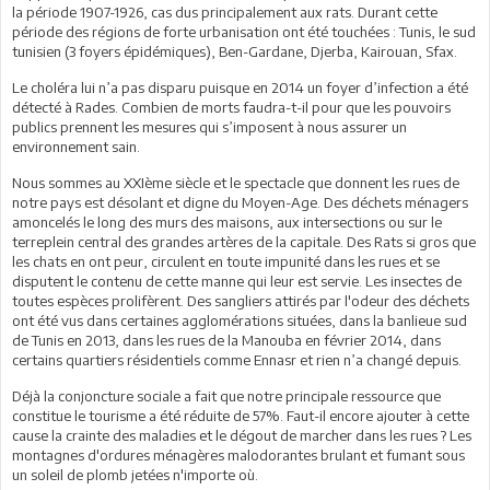
la période 1907-1926, cas dus principalement aux rats. Durant cette
période des régions de forte urbanisation ont été touchées : Tunis, le sud
tunisien (3 foyers épidémiques), Ben-Gardane, Djerba, Kairouan, Sfax.
Le choléra lui n’a pas disparu puisque en 2014 un foyer d’infection a été
détecté à Rades. Combien de morts faudra-t-il pour que les pouvoirs
publics prennent les mesures qui s’imposent à nous assurer un
environnement sain.
Nous sommes au XXIème siècle et le spectacle que donnent les rues de
notre pays est désolant et digne du Moyen-Age. Des déchets ménagers
amoncelés le long des murs des maisons, aux intersections ou sur le
terreplein central des grandes artères de la capitale. Des Rats si gros que
les chats en ont peur, circulent en toute impunité dans les rues et se
disputent le contenu de cette manne qui leur est servie. Les insectes de
toutes espèces prolifèrent. Des sangliers attirés par l'odeur des déchets
ont été vus dans certaines agglomérations situées, dans la banlieue sud
de Tunis en 2013, dans les rues de la Manouba en février 2014, dans
certains quartiers résidentiels comme Ennasr et rien n’a changé depuis.
Déjà la conjoncture sociale a fait que notre principale ressource que
constitue le tourisme a été réduite de 57%. Faut-il encore ajouter à cette
cause la crainte des maladies et le dégout de marcher dans les rues ? Les
montagnes d'ordures ménagères malodorantes brulant et fumant sous
un soleil de plomb jetées n'importe où.