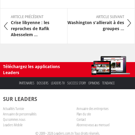
ARTICLE PRÉCÉDENT
ARTICLE SUIVANT
Crise libyenne : les
Washington s'allierait à des
reproches de Rafik
groupes ...
Abesselem ...
Téléchargez les applications
Leaders
PARTENAIRES
DOSSIERS
LEADERS TV
SUCCESS STORY
OPINIONS
TENDANCE
SUR LEADERS
Actualités Tunisie
Annuaire des entreprises
Annuaire de personnalités
Plan du site
Qui sommes nous
Contact
Leaders Mobile
Abonnez-vous au mensuel
© 2009 - 2026 Leaders.com.tn Tous droits réservés.