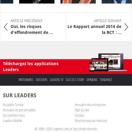
ARTICLE PRÉCÉDENT
ARTICLE SUIVANT
Oui, les risques
Le Rapport annuel 2014 de
d'effondrement de ...
la BCT : ...
Téléchargez les applications
Leaders
PARTENAIRES
DOSSIERS
LEADERS TV
SUCCESS STORY
OPINIONS
TENDANCE
SUR LEADERS
Actualités Tunisie
Annuaire des entreprises
Annuaire de personnalités
Plan du site
Qui sommes nous
Contact
Leaders Mobile
Abonnez-vous au mensuel
© 2009 - 2026 Leaders.com.tn Tous droits réservés.