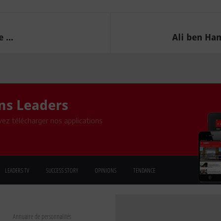
 ...
Ali ben Ha
ons Leaders
ez télécharger nos applications
LEADERS TV
SUCCESS STORY
OPINIONS
TENDANCE
Annuaire de personnalités