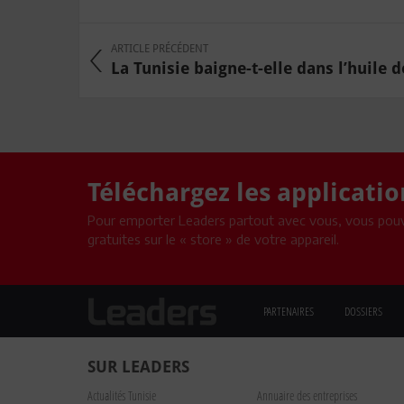
ARTICLE PRÉCÉDENT
La Tunisie baigne-t-elle dans l’huile de
Téléchargez les applicati
Pour emporter Leaders partout avec vous, vous pouv
gratuites sur le « store » de votre appareil.
PARTENAIRES
DOSSIERS
SUR LEADERS
Actualités Tunisie
Annuaire des entreprises