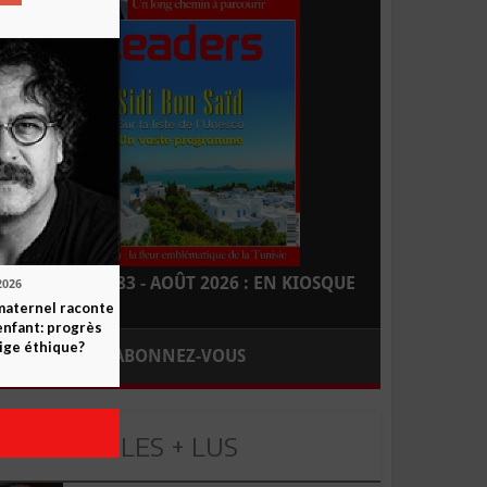
LEADERS N° 183 - AOÛT 2026 : EN KIOSQUE
2026
maternel raconte
enfant: progrès
ige éthique?
ABONNEZ-VOUS
LES + LUS