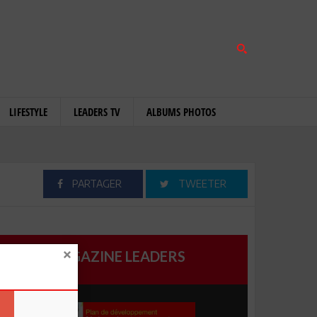
LIFESTYLE
LEADERS TV
ALBUMS PHOTOS
PARTAGER
TWEETER
MAGAZINE LEADERS