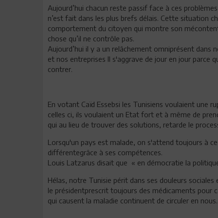
Aujourd’hui chacun reste passif face à ces problèmes 
n’est fait dans les plus brefs délais. Cette situation ch
comportement du citoyen qui montre son mécontenteme
chose qu’il ne contrôle pas.
Aujourd’hui il y a un relâchement omniprésent dans n
et nos entreprises Il s'aggrave de jour en jour parce 
contrer.
En votant Caïd Essebsi les Tunisiens voulaient une ru
celles ci, ils voulaient un Etat fort et à même de pren
qui au lieu de trouver des solutions, retarde le proc
Lorsqu'un pays est malade, on s'attend toujours à ce 
différentegrâce à ses compétences.
Louis Latzarus disait que « en démocratie la politiq
Hélas, notre Tunisie périt dans ses douleurs sociale
le présidentprescrit toujours des médicaments pour ca
qui causent la maladie continuent de circuler en nous.