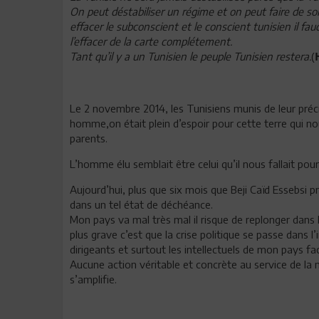
On peut déstabiliser un régime et on peut faire de s
effacer le subconscient et le conscient tunisien il 
l’effacer de la carte complétement.
Tant qu’il y a un Tunisien le peuple Tunisien restera.
(
Le 2 novembre 2014, les Tunisiens munis de leur préc
homme,on était plein d’espoir pour cette terre qui no
parents.
L’homme élu semblait être celui qu’il nous fallait pou
Aujourd’hui, plus que six mois que Beji Caïd Essebsi p
dans un tel état de déchéance.
Mon pays va mal très mal il risque de replonger dans le
plus grave c’est que la crise politique se passe dans l
dirigeants et surtout les intellectuels de mon pays f
Aucune action véritable et concrète au service de la
s’amplifie.