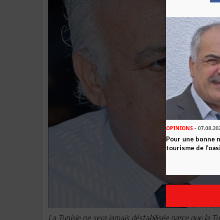
OPINIONS
- 07.08.20
Pour une bonne 
tourisme de l’oas
La Tunisie ne sera jamais déstabilisée parce que la Tu