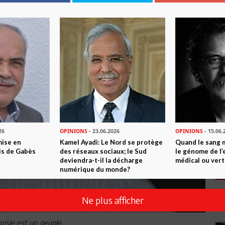
26
OPINIONS
- 23.06.2026
OPINIONS
- 15.06.
mise en
Kamel Ayadi: Le Nord se protège
Quand le sang 
is de Gabès
des réseaux sociaux; le Sud
le génome de l’
deviendra-t-il la décharge
médical ou vert
numérique du monde?
Ne plus afficher
nisie est un peuple.