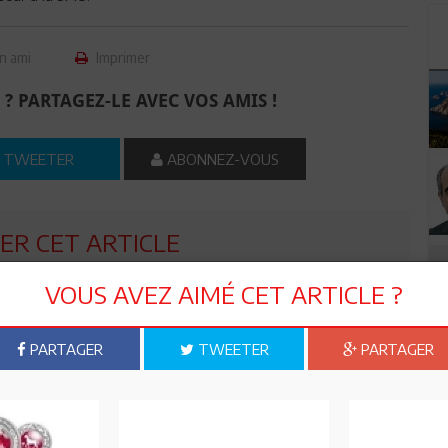
n ami
Imprimer
 ? PARTAGEZ-LE AVEC VOS AMIS !
TWEETER
ABONNEZ-VOUS
R CET ARTICLE
VOUS AVEZ AIMÉ CET ARTICLE ?
0
Commentaires
PARTAGER
TWEETER
PARTAGER
Commenter