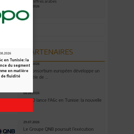
aux chiffres arabes
09.07.2026
PARTENAIRES
08.2026
c en Tunisie: la
06.08.2026
ence du segment
Un consortium européen développe un
mme en matière
 de fluidité
modèle de ...
04.08.2026
OPPO lance l'A6c en Tunisie: la nouvelle
...
29.07.2026
Le Groupe QNB poursuit l’exécution