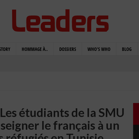
STORY
HOMMAGE À..
DOSSIERS
WHO'S WHO
BLOG
: Les étudiants de la SMU
seigner le français à un
 réfugiés en Tunisie