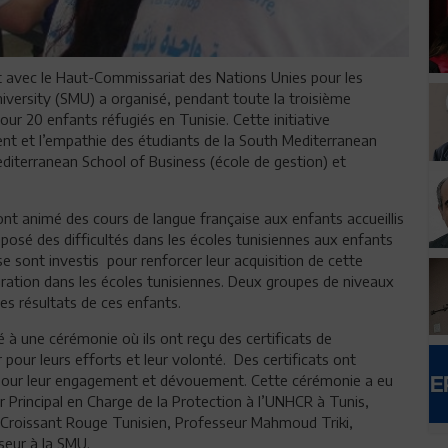
t avec le Haut-Commissariat des Nations Unies pour les
iversity (SMU) a organisé, pendant toute la troisième
ur 20 enfants réfugiés en Tunisie. Cette initiative
ent et l’empathie des étudiants de la South Mediterranean
Mediterranean School of Business (école de gestion) et
ont animé des cours de langue française aux enfants accueillis
osé des difficultés dans les écoles tunisiennes aux enfants
 se sont investis pour renforcer leur acquisition de cette
tégration dans les écoles tunisiennes. Deux groupes de niveaux
les résultats de ces enfants.
é à une cérémonie où ils ont reçu des certificats de
r pour leurs efforts et leur volonté. Des certificats ont
r pour leur engagement et dévouement. Cette cérémonie a eu
r Principal en Charge de la Protection à l’UNHCR à Tunis,
Croissant Rouge Tunisien, Professeur Mahmoud Triki,
seur à la SMU.