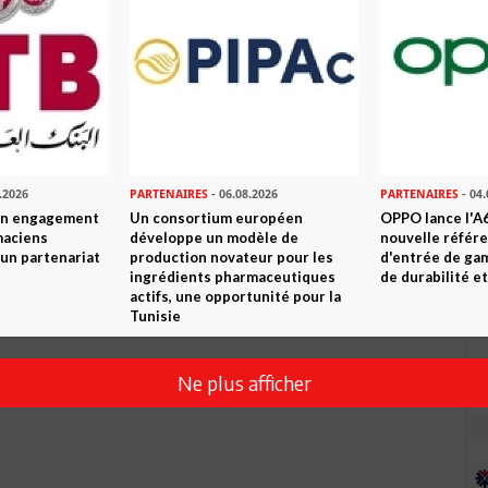
.2026
PARTENAIRES
- 06.08.2026
PARTENAIRES
- 04.
Envoyer
son engagement
Un consortium européen
OPPO lance l'A6
maciens
développe un modèle de
nouvelle référ
à un partenariat
production novateur pour les
d'entrée de ga
ingrédients pharmaceutiques
de durabilité et
actifs, une opportunité pour la
Tunisie
Ne plus afficher