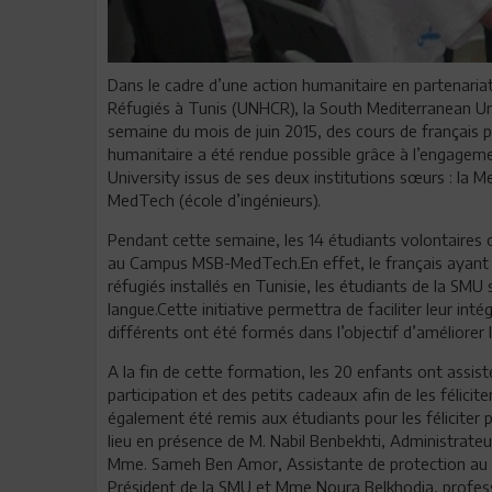
Dans le cadre d’une action humanitaire en partenaria
Réfugiés à Tunis (UNHCR), la South Mediterranean Un
semaine du mois de juin 2015, des cours de français po
humanitaire a été rendue possible grâce à l’engagem
University issus de ses deux institutions sœurs : la 
MedTech (école d’ingénieurs).
Pendant cette semaine, les 14 étudiants volontaires 
au Campus MSB-MedTech.En effet, le français ayant p
réfugiés installés en Tunisie, les étudiants de la SMU
langue.Cette initiative permettra de faciliter leur in
différents ont été formés dans l’objectif d’améliorer 
A la fin de cette formation, les 20 enfants ont assist
participation et des petits cadeaux afin de les félicite
également été remis aux étudiants pour les félicite
lieu en présence de M. Nabil Benbekhti, Administrateu
Mme. Sameh Ben Amor, Assistante de protection au 
Président de la SMU et Mme Noura Belkhodja, profes