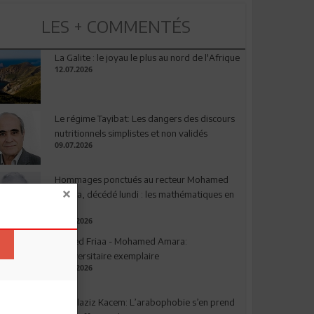
LES + COMMENTÉS
La Galite : le joyau le plus au nord de l'Afrique
12.07.2026
Le régime Tayibat: Les dangers des discours
nutritionnels simplistes et non validés
09.07.2026
Hommages ponctués au recteur Mohamed
Amara, décédé lundi : les mathématiques en
deuil
03.08.2026
Ahmed Friaa - Mohamed Amara:
l’Universitaire exemplaire
04.08.2026
Abdelaziz Kacem: L’arabophobie s’en prend