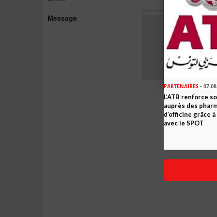
Message
PARTENAIRES
- 07.08
L’ATB renforce 
auprès des phar
d’officine grâce 
avec le SPOT