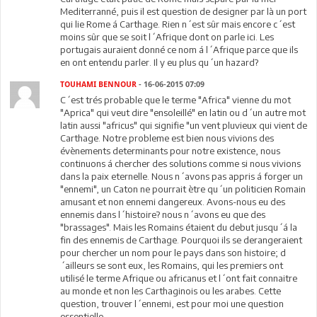
Mediterranné, puis il est question de designer par là un port
qui lie Rome á Carthage. Rien n´est sûr mais encore c´est
moins sûr que se soit l´Afrique dont on parle ici. Les
portugais auraient donné ce nom á l´Afrique parce que ils
en ont entendu parler. Il y eu plus qu´un hazard?
TOUHAMI BENNOUR
- 16-06-2015 07:09
C´est trés probable que le terme "Africa" vienne du mot
"Aprica" qui veut dire "ensoleillé" en latin ou d´un autre mot
latin aussi "africus" qui signifie "un vent pluvieux qui vient de
Carthage. Notre probleme est bien nous vivions des
évènements determinants pour notre existence, nous
continuons á chercher des solutions comme si nous vivions
dans la paix eternelle. Nous n´avons pas appris á forger un
"ennemi", un Caton ne pourrait ètre qu´un politicien Romain
amusant et non ennemi dangereux. Avons-nous eu des
ennemis dans l´histoire? nous n´avons eu que des
"brassages". Mais les Romains étaient du debut jusqu´á la
fin des ennemis de Carthage. Pourquoi ils se derangeraient
pour chercher un nom pour le pays dans son histoire; d
´ailleurs se sont eux, les Romains, qui les premiers ont
utilisé le terme Afrique ou africanus et l´ont fait connaitre
au monde et non les Carthaginois ou les arabes. Cette
question, trouver l´ennemi, est pour moi une question
essentielle.