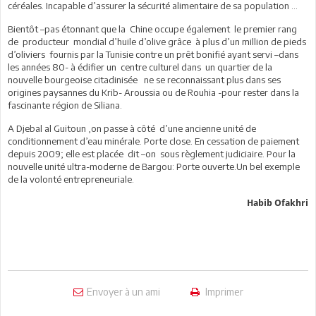
céréales. Incapable d’assurer la sécurité alimentaire de sa population …
Bientôt –pas étonnant que la Chine occupe également le premier rang
de producteur mondial d’huile d’olive grâce à plus d’un million de pieds
d’oliviers fournis par la Tunisie contre un prêt bonifié ayant servi –dans
les années 80- à édifier un centre culturel dans un quartier de la
nouvelle bourgeoise citadinisée ne se reconnaissant plus dans ses
origines paysannes du Krib- Aroussia ou de Rouhia -pour rester dans la
fascinante région de Siliana.
A Djebal al Guitoun ,on passe à côté d’une ancienne unité de
conditionnement d’eau minérale. Porte close. En cessation de paiement
depuis 2009; elle est placée dit –on sous règlement judiciaire. Pour la
nouvelle unité ultra-moderne de Bargou: Porte ouverte.Un bel exemple
de la volonté entrepreneuriale.
Habib Ofakhri
Envoyer à un ami
Imprimer