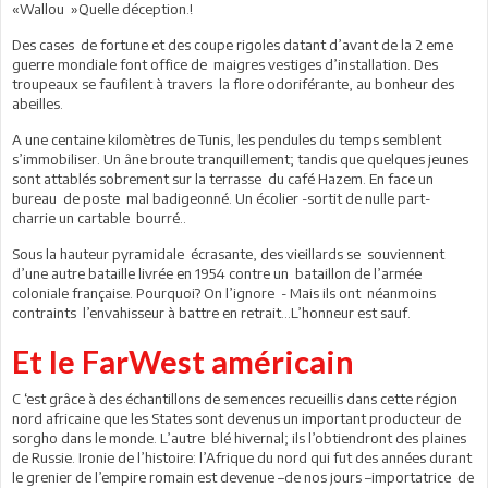
«Wallou »Quelle déception.!
Des cases de fortune et des coupe rigoles datant d’avant de la 2 eme
guerre mondiale font office de maigres vestiges d’installation. Des
troupeaux se faufilent à travers la flore odoriférante, au bonheur des
abeilles.
A une centaine kilomètres de Tunis, les pendules du temps semblent
s’immobiliser. Un âne broute tranquillement; tandis que quelques jeunes
sont attablés sobrement sur la terrasse du café Hazem. En face un
bureau de poste mal badigeonné. Un écolier -sortit de nulle part-
charrie un cartable bourré..
Sous la hauteur pyramidale écrasante, des vieillards se souviennent
d’une autre bataille livrée en 1954 contre un bataillon de l’armée
coloniale française. Pourquoi? On l’ignore - Mais ils ont néanmoins
contraints l’envahisseur à battre en retrait…L’honneur est sauf.
Et le FarWest américain
C ‘est grâce à des échantillons de semences recueillis dans cette région
nord africaine que les States sont devenus un important producteur de
sorgho dans le monde. L’autre blé hivernal; ils l’obtiendront des plaines
de Russie. Ironie de l’histoire: l’Afrique du nord qui fut des années durant
le grenier de l’empire romain est devenue –de nos jours –importatrice de