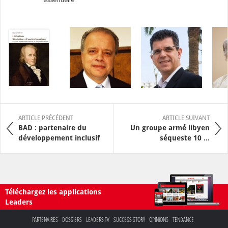
ARTICLE PRÉCÉDENT
ARTICLE SUIVANT
BAD : partenaire du
Un groupe armé libyen
développement inclusif
séqueste 10 ...
Téléchargez les applications
Leaders
PARTENAIRES
DOSSIERS
LEADERS TV
SUCCESS STORY
OPINIONS
TENDANCE