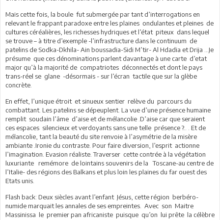
Mais cette fois, la boule fut submergée par tant d’interrogations en
relevant le frappant paradoxe entre les plaines ondulantes et pleines de
cultures céréalières, les richesses hydriques et l’état piteux dans lequel
se trouve – à titre d’exemple -l’infrastructure dans le continuum de
patelins de Sodka-Dkhila- Ain boussadia-Sidi M’tir- Al Hdadia et Drija …Je
présume que ces dénominations parlent davantage à une carte d’etat
major qu’à la majorité de compatriotes déconnectés et dont le pays
trans-réel se glane -désormais - sur l’écran tactile que sur la glèbe
concrète.
En effet, l’unique étroit et sinueux sentier relève du parcours du
combattant. Les patelins se dépeuplent. La vue d’une présence humaine
remplit soudain l’âme d’aise et de mélancolie .D’aise car que seraient
ces espaces silencieux et verdoyants sans une telle présence ?.. . Et de
mélancolie, tant la beauté du site renvoie à l’asymétrie de la misère
ambiante .Ironie du contraste. Pour faire diversion, l’esprit actionne
l’imagination. Evasion réaliste. Traverser cette contrée à la végétation
luxuriante remémore de lointains souvenirs de la Toscane-au centre de
l’Italie- des régions des Balkans et plus loin les plaines du far ouest des
Etats unis.
Flash back: Deux siècles avant l’enfant Jésus, cette région berbéro-
numide marquait les annales de ses empreintes. Avec son Maitre
Massinissa le premier pan africaniste puisque qu’on lui prête la célèbre