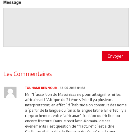
Message
Envoyer
Les Commentaires
TOUHAMI BENNOUR
- 13-06-2015 01:58
Mr. "l´assertion de Massinissa ne pourrait signifier ni les
africains ni l´Afrique du 21 éme siècle. Il ya plusieurs
interpretation; en effet´ d´habitude on construit des noms
a´partir de la langue qu´on a: la langue latine. En effet il y a
rapprochement entre "africanae" fraction ou friction ou
encore fracture. Dans le recit latin-Romain- de ces
évènements il est question de "fracture" c´est á dire
Carthage était patie de Rome mais séparé par la mer