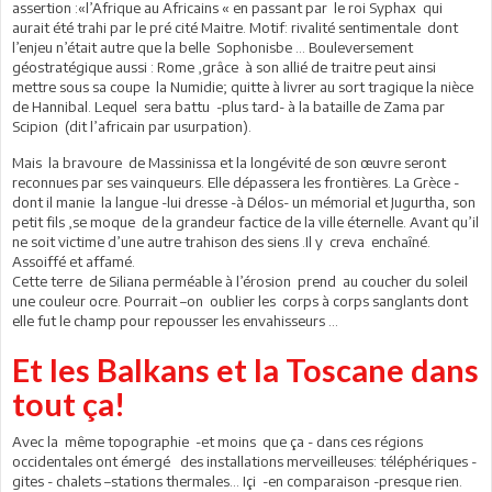
assertion :«l’Afrique au Africains « en passant par le roi Syphax qui
aurait été trahi par le pré cité Maitre. Motif: rivalité sentimentale dont
l’enjeu n’était autre que la belle Sophonisbe ... Bouleversement
géostratégique aussi : Rome ,grâce à son allié de traitre peut ainsi
mettre sous sa coupe la Numidie; quitte à livrer au sort tragique la nièce
de Hannibal. Lequel sera battu -plus tard- à la bataille de Zama par
Scipion (dit l’africain par usurpation).
Mais la bravoure de Massinissa et la longévité de son œuvre seront
reconnues par ses vainqueurs. Elle dépassera les frontières. La Grèce -
dont il manie la langue -lui dresse -à Délos- un mémorial et Jugurtha, son
petit fils ,se moque de la grandeur factice de la ville éternelle. Avant qu’il
ne soit victime d’une autre trahison des siens .Il y creva enchaîné.
Assoiffé et affamé.
Cette terre de Siliana perméable à l’érosion prend au coucher du soleil
une couleur ocre. Pourrait –on oublier les corps à corps sanglants dont
elle fut le champ pour repousser les envahisseurs …
Et les Balkans et la Toscane dans
tout ça!
Avec la même topographie -et moins que ça - dans ces régions
occidentales ont émergé des installations merveilleuses: téléphériques -
gites - chalets –stations thermales... Içi -en comparaison -presque rien.