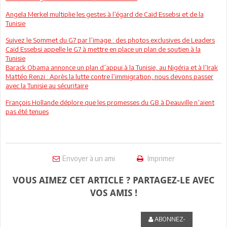
Angela Merkel multiplie les gestes à l’égard de Caïd Essebsi et de la
Tunisie
Suivez le Sommet du G7 par l’image : des photos exclusives de Leaders
Caïd Essebsi appelle le G7 à mettre en place un plan de soutien à la
Tunisie
Barack Obama annonce un plan d’appui à la Tunisie, au Nigéria et à l’Irak
Mattéo Renzi : Après la lutte contre l’immigration, nous devons passer
avec la Tunisie au sécuritaire
François Hollande déplore que les promesses du G8 à Deauville n’aient
pas été tenues
Envoyer à un ami
Imprimer
VOUS AIMEZ CET ARTICLE ? PARTAGEZ-LE AVEC
VOS AMIS !
ABONNEZ-