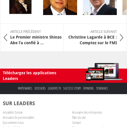
ARTICLE PRÉCÉDENT
ARTICLE SUIVANT
Le Premier ministre Shinzo
Christine Lagarde à BCE :
Abe l’a confié à ...
Comptez sur le FMI
Téléchargez les applications
Leaders
PARTENAIRES
DOSSIERS
LEADERS TV
SUCCESS STORY
OPINIONS
TENDANCE
SUR LEADERS
Actualités Tunisie
Annuaire des entreprises
Annuaire de personnalités
Plan du site
Qui sommes nous
Contact