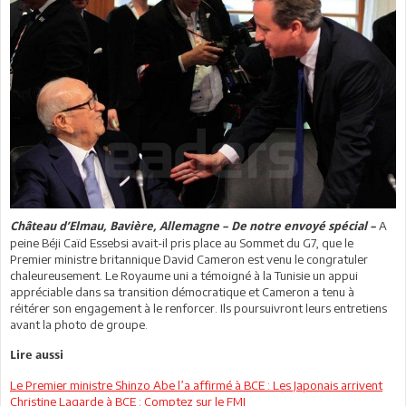
A
Château d’Elmau, Bavière, Allemagne – De notre envoyé spécial –
peine Béji Caïd Essebsi avait-il pris place au Sommet du G7, que le
Premier ministre britannique David Cameron est venu le congratuler
chaleureusement. Le Royaume uni a témoigné à la Tunisie un appui
appréciable dans sa transition démocratique et Cameron a tenu à
réitérer son engagement à le renforcer. Ils poursuivront leurs entretiens
avant la photo de groupe.
Lire aussi
Le Premier ministre Shinzo Abe l’a affirmé à BCE : Les Japonais arrivent
Christine Lagarde à BCE : Comptez sur le FMI