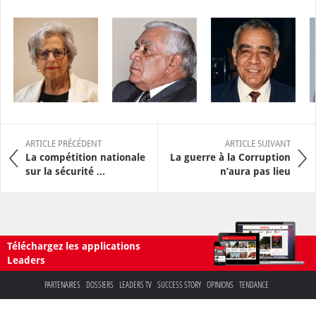
ARTICLE PRÉCÉDENT
ARTICLE SUIVANT
La compétition nationale
La guerre à la Corruption
sur la sécurité ...
n’aura pas lieu
Téléchargez les applications
Leaders
PARTENAIRES
DOSSIERS
LEADERS TV
SUCCESS STORY
OPINIONS
TENDANCE