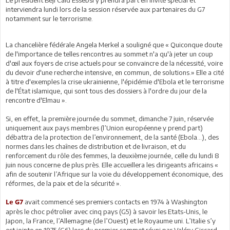
interviendra lundi lors de la session réservée aux partenaires du G7
notamment sur le terrorisme.
La chancelière fédérale Angela Merkel a souligné que « Quiconque doute
de l'importance de telles rencontres au sommet n'a qu'à jeter un coup
d'œil aux foyers de crise actuels pour se convaincre de la nécessité, voire
du devoir d'une recherche intensive, en commun, de solutions.» Elle a cité
à titre d'exemples la crise ukrainienne, l'épidémie d'Ebola et le terrorisme
de l'État islamique, qui sont tous des dossiers à l'ordre du jour de la
rencontre d'Elmau ».
Si, en effet, la première journée du sommet, dimanche 7 juin, réservée
uniquement aux pays membres (l’Union européenne y prend part)
débattra de la protection de l’environnement, de la santé (Ebola...), des
normes dans les chaînes de distribution et de livraison, et du
renforcement du rôle des femmes, la deuxième journée, celle du lundi 8
juin nous concerne de plus près. Elle accueillera les dirigeants africains «
afin de soutenir l’Afrique sur la voie du développement économique, des
réformes, de la paix et de la sécurité ».
avait commencé ses premiers contacts en 1974 à Washington
Le G7
après le choc pétrolier avec cinq pays (G5) à savoir les Etats-Unis, le
Japon, la France, l’Allemagne (de l’Ouest) et le Royaume uni. L’Italie s’y
est jointe en 1975 (G6) lors du premier sommet réuni par Valéry Giscard