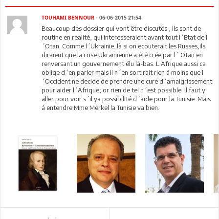
TOUHAMI BENNOUR
- 06-06-2015 21:54
Beaucoup des dossier qui vont être discutés , ils sont de
routine en realité, qui interesseraient avant tout l´Etat de l
´Otan. Comme l´Ukrainie. là si on ecouterait les Russes,ils
diraient que la crise Ukrainienne a été crée par l´ Otan en
renversant un gouvernement élu là-bas. L Afrique aussi ca
oblige d´en parler mais il n´en sortirait rien á moins que l
´Occident ne decide de prendre une cure d´amaigrissement
pour aider l´Afrique; or rien de tel n´est possible. Il faut y
aller pour voir s´il ya possibilité d´aide pour la Tunisie. Mais
á entendre Mme Merkel la Tunisie va bien.