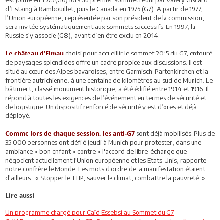
d’Estaing à Rambouillet, puis le Canada en 1976 (G7). A partir de 1977,
l’Union européenne, représentée par son président de la commission,
sera invitée systématiquement aux sommets successifs. En 1997, la
Russie s’y associe (G8), avant d’en être exclu en 2014.
choisi pour accueillir le sommet 2015 du G7, entouré
Le château d’Elmau
de paysages splendides offre un cadre propice aux discussions. Il est
situé au cœur des Alpes bavaroises, entre Garmisch-Partenkirchen et la
frontière autrichienne, à une centaine de kilomètres au sud de Munich. Le
bâtiment, classé monument historique, a été édifié entre 1914 et 1916. Il
répond à toutes les exigences de l’événement en termes de sécurité et
de logistique. Un dispositif renforcé de sécurité y est d’ores et déjà
déployé.
sont déjà mobilisés. Plus de
Comme lors de chaque session, les anti-G7
35 000 personnes ont défilé jeudi à Munich pour protester, dans une
ambiance « bon enfant » contre « l'accord de libre-échange que
négocient actuellement l'Union européenne et les Etats-Unis, rapporte
notre confrère le Monde. Les mots d'ordre de la manifestation étaient
d'ailleurs : « Stopper le TTIP, sauver le climat, combattre la pauvreté. ».
Lire aussi
Un programme chargé pour Caïd Essebsi au Sommet du G7