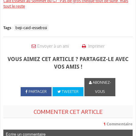
Caïd Essesbi au Sommet du G7 : Pas de gros chèque tout de suite, mais
tout le reste
:
beji-caid-essebssi
Tags
Envoyer à un ami
Imprimer
VOUS AIMEZ CET ARTICLE ? PARTAGEZ-LE AVEC
VOS AMIS !
ABONNEZ-
PARTAGER
TWEETER
VOUS
COMMENTER CET ARTICLE
1
Commentaire
Ecrire un commentaire