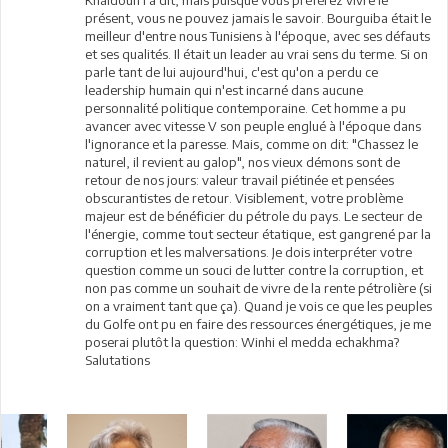
présent, vous ne pouvez jamais le savoir. Bourguiba était le
meilleur d'entre nous Tunisiens à l'époque, avec ses défauts
et ses qualités. Il était un leader au vrai sens du terme. Si on
parle tant de lui aujourd'hui, c'est qu'on a perdu ce
leadership humain qui n'est incarné dans aucune
personnalité politique contemporaine. Cet homme a pu
avancer avec vitesse V son peuple englué à l'époque dans
l'ignorance et la paresse. Mais, comme on dit: "Chassez le
naturel, il revient au galop", nos vieux démons sont de
retour de nos jours: valeur travail piétinée et pensées
obscurantistes de retour. Visiblement, votre problème
majeur est de bénéficier du pétrole du pays. Le secteur de
l'énergie, comme tout secteur étatique, est gangrené par la
corruption et les malversations. Je dois interpréter votre
question comme un souci de lutter contre la corruption, et
non pas comme un souhait de vivre de la rente pétrolière (si
on a vraiment tant que ça). Quand je vois ce que les peuples
du Golfe ont pu en faire des ressources énergétiques, je me
poserai plutôt la question: Winhi el medda echakhma?
Salutations