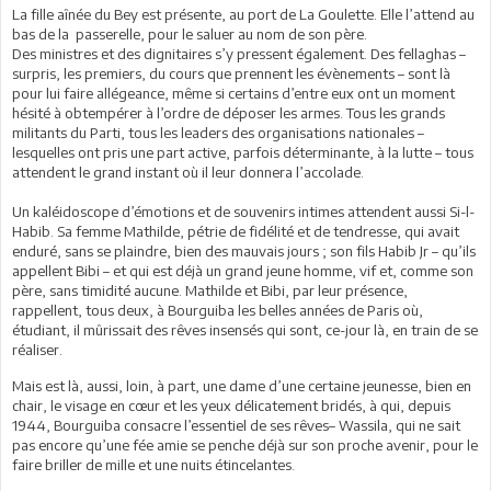
La fille aînée du Bey est présente, au port de La Goulette. Elle l’attend au
bas de la passerelle, pour le saluer au nom de son père.
Des ministres et des dignitaires s’y pressent également. Des fellaghas –
surpris, les premiers, du cours que prennent les évènements – sont là
pour lui faire allégeance, même si certains d’entre eux ont un moment
hésité à obtempérer à l’ordre de déposer les armes. Tous les grands
militants du Parti, tous les leaders des organisations nationales –
lesquelles ont pris une part active, parfois déterminante, à la lutte – tous
attendent le grand instant où il leur donnera l’accolade.
Un kaléidoscope d’émotions et de souvenirs intimes attendent aussi Si-l-
Habib. Sa femme Mathilde, pétrie de fidélité et de tendresse, qui avait
enduré, sans se plaindre, bien des mauvais jours ; son fils Habib Jr – qu’ils
appellent Bibi – et qui est déjà un grand jeune homme, vif et, comme son
père, sans timidité aucune. Mathilde et Bibi, par leur présence,
rappellent, tous deux, à Bourguiba les belles années de Paris où,
étudiant, il mûrissait des rêves insensés qui sont, ce-jour là, en train de se
réaliser.
Mais est là, aussi, loin, à part, une dame d’une certaine jeunesse, bien en
chair, le visage en cœur et les yeux délicatement bridés, à qui, depuis
1944, Bourguiba consacre l’essentiel de ses rêves– Wassila, qui ne sait
pas encore qu’une fée amie se penche déjà sur son proche avenir, pour le
faire briller de mille et une nuits étincelantes.