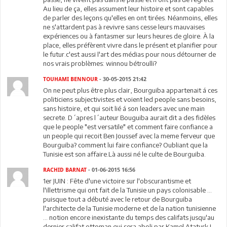
Au lieu de ça, elles assument leur histoire et sont capables
de parler des leçons qu'elles en ont tirées. Néanmoins, elles
ne s'attardent pas à revivre sans cesse leurs mauvaises
expériences ou à fantasmer sur leurs heures de gloire. À la
place, elles préfèrent vivre dans le présent et planifier pour
le futur.c'est aussi l'art des médias pour nous détourner de
nos vrais problèmes: winnou bétroulli?
TOUHAMI BENNOUR
- 30-05-2015 21:42
On ne peut plus être plus clair, Bourguiba appartenait á ces
politiciens subjectivistes et voient led people sans besoins,
sans histoire, et qui soit lié á son leaders avec une main
secrete. D´apres l´auteur Bouguiba aurait dit a des fidèles
que le people "est versatile" et comment faire confiance a
un people qui recoit Ben Joussef avec la meme ferveur que
Bourguiba? comment lui faire confiance? Oubliant que la
Tunisie est son affaire.Là aussi né le culte de Bourguiba.
RACHID BARNAT
- 01-06-2015 16:56
1er JUIN : Fête d'une victoire sur l'obscurantisme et
l'illettrisme qui ont fait de la Tunisie un pays colonisable ...
puisque tout a débuté avec le retour de Bourguiba
l'architecte de la Tunisie moderne et de la nation tunisienne
... notion encore inexistante du temps des califats jusqu'au
dernier califat ottoman qui sera aboli par Kamel Ataturk !