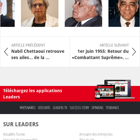
ARTICLE PRÉCÉDENT
ARTICLE SUIVANT
Nabil Chettaoui retrouve
1er juin 1955: Retour du
ses ailes... de la ...
«Combattant Suprême», ...
Téléchargez les applications
Leaders
PARTENAIRES
DOSSIERS
LEADERS TV
SUCCESS STORY
OPINIONS
TENDANCE
SUR LEADERS
Actualités Tunisie
Annuaire des entreprises
Annuaire de personnalités
Plan du site