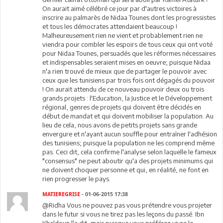
On aurait aimé célébré ce jour par d'autres victoires à
inscrire au palmarès de Nidaa Tounes dont les progressistes
et tous les démocrates attendaient beaucoup !
Malheureusement rien ne vient et probablement rien ne
viendra pour combler les espoirs de tous ceux qui ont voté
pour Nidaa Tounes, persuadés que les réformes nécessaires
et indispensables seraient mises en oeuvre; puisque Nidaa
n'a rien trouvé de mieux que de partager le pouvoir avec
ceux que les tunisiens par trois fois ont dégagés du pouvoir
! On aurait attendu de ce nouveau pouvoir deux ou trois
grands projets : l'Education, la Justice et le Développement
régional, genres de projets qui doivent être décidés en
début de mandat et qui doivent mobiliser la population. Au
lieu de cela, nous avons de petits projets sans grande
envergure et n'ayant aucun souffle pour entraîner l'adhésion
des tunisiens; puisque la population ne les comprend même
pas. Ceci dit, cela confirme l'analyse selon laquelle le fameux
"consensus" ne peut aboutir qu'a des projets minimums qui
ne doivent choquer personne et qui, en réalité, ne font en
rien progresser le pays.
MATIEREGRISE
- 01-06-2015 17:38
@Ridha Vous ne pouvez pas vous prétendre vous projeter
dans le futur si vous ne tirez pas les leçons du passé. Ibn
Khaldoun l'a dit, mais puisque vous préférez vivre le