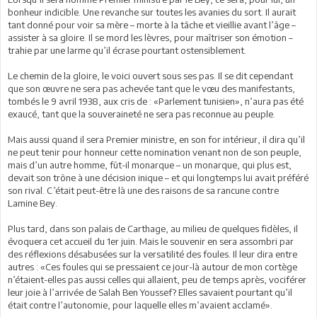
bonheur indicible. Une revanche sur toutes les avanies du sort. Il aurait
tant donné pour voir sa mère – morte à la tâche et vieillie avant l’âge –
assister à sa gloire. Il se mord les lèvres, pour maîtriser son émotion –
trahie par une larme qu’il écrase pourtant ostensiblement.
Le chemin de la gloire, le voici ouvert sous ses pas. Il se dit cependant
que son œuvre ne sera pas achevée tant que le vœu des manifestants,
tombés le 9 avril 1938, aux cris de : «Parlement tunisien», n’aura pas été
exaucé, tant que la souveraineté ne sera pas reconnue au peuple.
Mais aussi quand il sera Premier ministre, en son for intérieur, il dira qu’il
ne peut tenir pour honneur cette nomination venant non de son peuple,
mais d’un autre homme, fût-il monarque – un monarque, qui plus est,
devait son trône à une décision inique – et qui longtemps lui avait préféré
son rival. C’était peut-être là une des raisons de sa rancune contre
Lamine Bey.
Plus tard, dans son palais de Carthage, au milieu de quelques fidèles, il
évoquera cet accueil du 1er juin. Mais le souvenir en sera assombri par
des réflexions désabusées sur la versatilité des foules. Il leur dira entre
autres : «Ces foules qui se pressaient ce jour-là autour de mon cortège
n’étaient-elles pas aussi celles qui allaient, peu de temps après, vociférer
leur joie à l’arrivée de Salah Ben Youssef? Elles savaient pourtant qu’il
était contre l’autonomie, pour laquelle elles m’avaient acclamé».