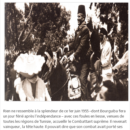
Rien ne ressemble à la splendeur de ce 1er juin 1955 –dont Bourguiba fera
un jour férié après l’indépendance – avec ces foules en liesse, venues de
toutes les régions de Tunisie, accueillir le Combattant suprême. Il revenait
vainqueur, la tête haute. Il pouvait dire que son combat avait porté ses