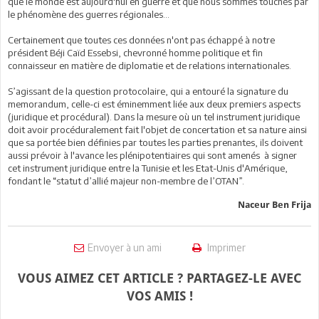
que le monde est aujourd'hui en guerre et que nous sommes touchés par
le phénomène des guerres régionales...
Certainement que toutes ces données n'ont pas échappé à notre
président Béji Caïd Essebsi, chevronné homme politique et fin
connaisseur en matière de diplomatie et de relations internationales.
S’agissant de la question protocolaire, qui a entouré la signature du
memorandum, celle-ci est éminemment liée aux deux premiers aspects
(juridique et procédural). Dans la mesure où un tel instrument juridique
doit avoir procéduralement fait l'objet de concertation et sa nature ainsi
que sa portée bien définies par toutes les parties prenantes, ils doivent
aussi prévoir à l'avance les plénipotentiaires qui sont amenés à signer
cet instrument juridique entre la Tunisie et les Etat-Unis d'Amérique,
fondant le “statut d’allié majeur non-membre de l’OTAN”.
Naceur Ben Frija
Envoyer à un ami
Imprimer
VOUS AIMEZ CET ARTICLE ? PARTAGEZ-LE AVEC
VOS AMIS !