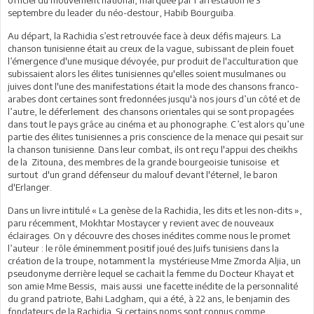
septembre du leader du néo-destour, Habib Bourguiba.
Au départ, la Rachidia s’est retrouvée face à deux défis majeurs. La
chanson tunisienne était au creux de la vague, subissant de plein fouet
l’émergence d'une musique dévoyée, pur produit de l'acculturation que
subissaient alors les élites tunisiennes qu'elles soient musulmanes ou
juives dont l'une des manifestations était la mode des chansons franco-
arabes dont certaines sont fredonnées jusqu'à nos jours d’un côté et de
l’autre, le déferlement des chansons orientales qui se sont propagées
dans tout le pays grâce au cinéma et au phonographe. C’est alors qu’une
partie des élites tunisiennes a pris conscience de la menace qui pesait sur
la chanson tunisienne. Dans leur combat, ils ont reçu l'appui des cheikhs
de la Zitouna, des membres de la grande bourgeoisie tunisoise et
surtout d'un grand défenseur du malouf devant l'éternel, le baron
d'Erlanger.
Dans un livre intitulé « La genèse de la Rachidia, les dits et les non-dits »,
paru récemment, Mokhtar Mostaycer y revient avec de nouveaux
éclairages. On y découvre des choses inédites comme nous le promet
l’auteur : le rôle éminemment positif joué des Juifs tunisiens dans la
création de la troupe, notamment la mystérieuse Mme Zmorda Aljia, un
pseudonyme derrière lequel se cachait la femme du Docteur Khayat et
son amie Mme Bessis, mais aussi une facette inédite de la personnalité
du grand patriote, Bahi Ladgham, qui a été, à 22 ans, le benjamin des
fondateurs de la Rachidia. Si certains noms sont connus comme