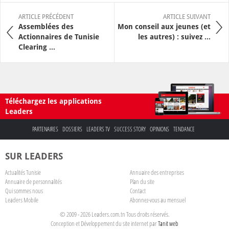
ARTICLE PRÉCÉDENT
ARTICLE SUIVANT
Assemblées des
Mon conseil aux jeunes (et
Actionnaires de Tunisie
les autres) : suivez ...
Clearing ...
Téléchargez les applications
Leaders
PARTENAIRES
DOSSIERS
LEADERS TV
SUCCESS STORY
OPINIONS
TENDANCE
SUR LEADERS
Actualités Tunisie
Annuaire des entreprises
Annuaire de personnalités
Plan du site
Qui sommes nous
Contact
Leaders Mobile
Abonnez-vous au mensuel
© 2009 - 2026 Leaders.com.tn Tous droits réservés.
Conception et Développement du site internet par
Tanit web