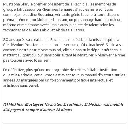
Mustapha Sfar, le premier président de la Rachidia, les membres du
groupe Taht Essour ou Khémaïes Ternane , d’autres ne le sont pas
comme Jameleddine Bousnina, véritable génie touche-à-tout, disparu
prématurément, ou Mohamed Lasram, un personnage haut en couleur,
mécène et mélomane averti, mais aussi pianiste de talent selon les
témoignages de Hédi Labidi et Abdelaziz Laroui.
80 ans après sa création, la Rachidia a mené à bien la mission qui lui a
été dévolue. Pourtant son action laissera un goût d'inachevé. Si elle a su
conservé notre patrimoine musical, elle n'a pas su le dépoussiérer en le
mettant au goût du jour sans pour autant le dénaturer. Préserver ne rime
pas toujours avec fossiliser.
En définitive, plus qu’une monographie de cette véritable institution
qu’est la Rachidia, cet ouvrage est avant tout un manuel d'histoire sur les
années 30 marquées par un foisonnement politique intellectuel et
artistique sans pareil.
(1) Mokhtar Mostayser Nach’atou Errachidia , El Mo3lan wal mokhfi
424 pages A compte d’auteur 28 dinars