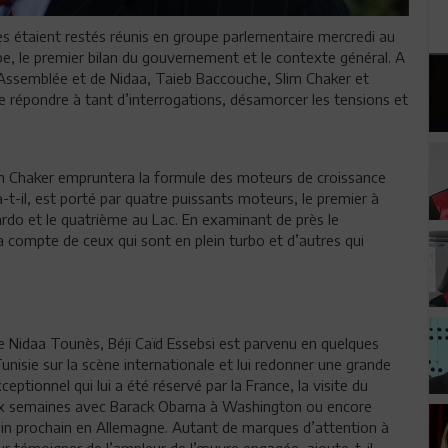
ès étaient restés réunis en groupe parlementaire mercredi au
upe, le premier bilan du gouvernement et le contexte général. A
’Assemblée et de Nidaa, Taieb Baccouche, Slim Chaker et
e répondre à tant d’interrogations, désamorcer les tensions et
im Chaker empruntera la formule des moteurs de croissance
a-t-il, est porté par quatre puissants moteurs, le premier à
ardo et le quatrième au Lac. En examinant de près le
 compte de ceux qui sont en plein turbo et d’autres qui
de Nidaa Tounès, Béji Caïd Essebsi est parvenu en quelques
unisie sur la scène internationale et lui redonner une grande
ceptionnel qui lui a été réservé par la France, la visite du
 deux semaines avec Barack Obama à Washington ou encore
uin prochain en Allemagne. Autant de marques d’attention à
pour témoigner de l’ampleur de l’œuvre engagée, ajoute-t-il.