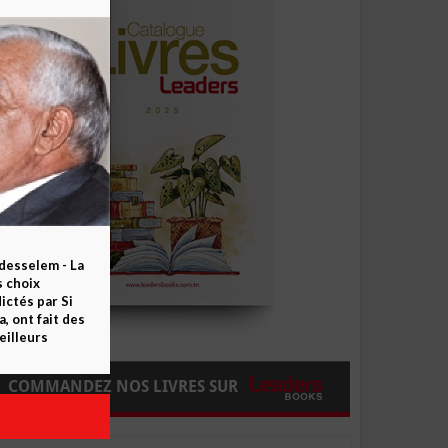
esselem - La
s choix
ctés par Si
 ont fait des
eilleurs
COMMANDEZ NOS LIVRES SUR