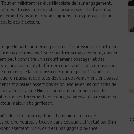
 Tout en félicitant les élus Nidaaiste de leur engagement,
n et des établissements publics pour y puiser l’information
seulement dans leurs circonscriptions, mais partout ailleurs
’écoute des électeurs.
tre que le parti lui-même qui donne l’impression de battre de
t en moins de trois ans à se constituer si massivement, gagner
ement peut connaître un essoufflement passager et des
Se voulant rassurant, il affirmera que nombre de commissions
cite en exemple la commission économique qu’il avait-co-
rquer en passant que tous deux au gouvernement ont passé
tant ainsi les assertions selon lesquelles les ministres de
 Chaker affirmera que Nidaa Tounès ne manquera pas de
ations et renforcements en cours, sa vitesse de croisière, de
cteur majeur et significatif.
uiétudes et d’interrogations, la réunion du groupe
s de cinq heures, a trouvé dans cet audit effectué par Slim
rebondissement. Mais, ce n’est pas gagné d’avance !