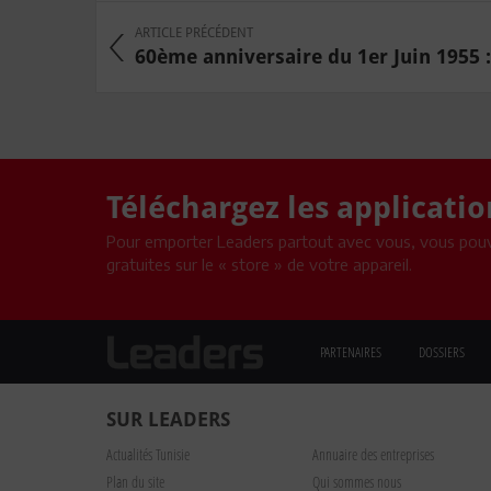
ARTICLE PRÉCÉDENT
60ème anniversaire du 1er Juin 1955 : 
Téléchargez les applicati
Pour emporter Leaders partout avec vous, vous pouv
gratuites sur le « store » de votre appareil.
PARTENAIRES
DOSSIERS
SUR LEADERS
Actualités Tunisie
Annuaire des entreprises
Plan du site
Qui sommes nous