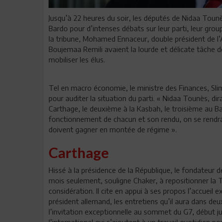
Jusqu’à 22 heures du soir, les députés de Nidaa Toun
Bardo pour d’intenses débats sur leur parti, leur gro
la tribune, Mohamed Ennaceur, double président de l
Boujemaa Remili avaient la lourde et délicate tâche d
mobiliser les élus.
Tel en macro économie, le ministre des Finances, Sl
pour auditer la situation du parti. « Nidaa Tounès, dir
Carthage, le deuxième à la Kasbah, le troisième au B
fonctionnement de chacun et son rendu, on se rendra
doivent gagner en montée de régime ».
Carthage
Hissé à la présidence de la République, le fondateur 
mois seulement, souligne Chaker, à repositionner la T
considération. Il cite en appui à ses propos l’accueil ex
président allemand, les entretiens qu’il aura dans
l’invitation exceptionnelle au sommet du G7, début j
l’international qui s’ajoutent à un travail quotidien 