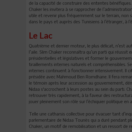
de la capacité de construire des ententes bénéfiques.
Chaker les invitera à se rapprocher de l’administratio
utile et revenir plus fréquemment sur le terrain, non 
dans le pays et auprès des Tunisiens à l’étranger, à l
Le Lac
Quatrième et dernier moteur, le plus délicat, n’est au
l’aile. Slim Chaker reconnaîtra qu’un parti qui réussi
présidentielles et législatives et former le gouvern
tiraillements internes naturels et compréhensibles. 
internes continuent à fonctionner intensivement. Il 
présidée avec Mahmoud Ben Romdhane. Il fera rema
le témoin après leur accession au gouvernement, démen
Nidaa s'accrochent à leurs postes au sein du parti.
retrouver très rapidement, à la faveur des restructur
jouer pleinement son rôle sur l’échiquier politique en a
Telle une catharsis collective pour évacuer tant d’inq
parlementaire de Nidaa Tounès qui a duré pendant plu
Chaker, un motif de remobilisation et un ressort de 