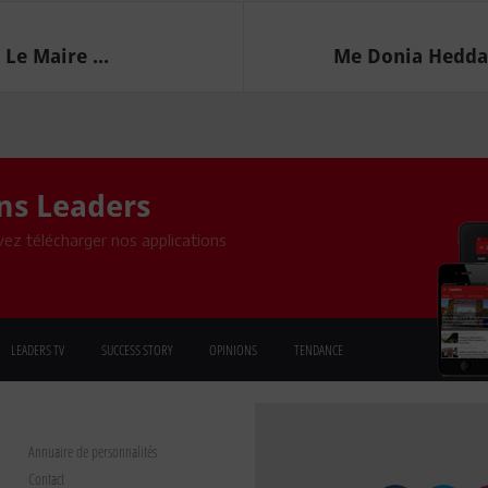
Le Maire ...
Me Donia Hedda 
ons Leaders
ez télécharger nos applications
LEADERS TV
SUCCESS STORY
OPINIONS
TENDANCE
Annuaire de personnalités
Contact