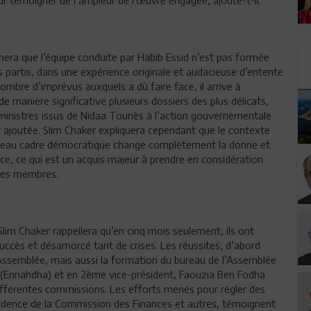
ra que l’équipe conduite par Habib Essid n’est pas formée
partis, dans une expérience originale et audacieuse d’entente
nombre d’imprévus auxquels a dû faire face, il arrive à
de manière significative plusieurs dossiers des plus délicats,
 ministres issus de Nidaa Tounès à l’action gouvernementale
eur ajoutée. Slim Chaker expliquera cependant que le contexte
uveau cadre démocratique change complètement la donne et
ce, ce qui est un acquis majeur à prendre en considération
ses membres.
lim Chaker rappellera qu’en cinq mois seulement, ils ont
uccès et désamorcé tant de crises. Les réussites, d’abord
’Assemblée, mais aussi la formation du bureau de l’Assemblée
(Ennahdha) et en 2ème vice-président, Faouzia Ben Fodha
ifférentes commissions. Les efforts menés pour régler des
résidence de la Commission des Finances et autres, témoignent