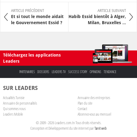
ARTICLE PRÉCÉDENT
ARTICLE SUIVANT
Et si tout le monde aidait
Habib Essid bientôt à Alger,
le Gouvernement Essid ?
Milan, Bruxelles ...
Téléchargez les applications
Leaders
PARTENAIRES
DOSSIERS
LEADERS TV
SUCCESS STORY
OPINIONS
TENDANCE
SUR LEADERS
Actualités Tunisie
Annuaire des entreprises
Annuaire de personnalités
Plan du site
Qui sommes nous
Contact
Leaders Mobile
Abonnez-vous au mensuel
© 2009 - 2026 Leaders.com.tn Tous droits réservés.
Conception et Développement du site internet par
Tanit web