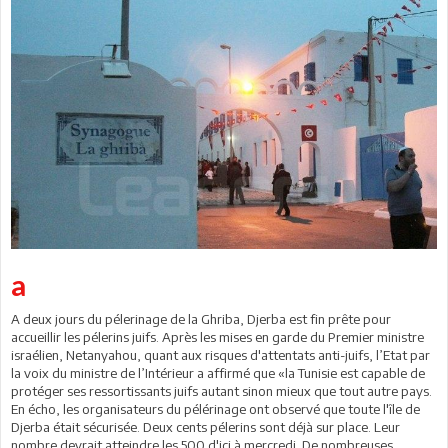
a
A deux jours du pélerinage de la Ghriba, Djerba est fin prête pour
accueillir les pélerins juifs. Après les mises en garde du Premier ministre
israélien, Netanyahou, quant aux risques d'attentats anti-juifs, l’Etat par
la voix du ministre de l’Intérieur a affirmé que «la Tunisie est capable de
protéger ses ressortissants juifs autant sinon mieux que tout autre pays.
En écho, les organisateurs du pélérinage ont observé que toute l'île de
Djerba était sécurisée. Deux cents pélerins sont déjà sur place. Leur
nombre devrait atteindre les 500 d'ici à mercredi. De nombreuses