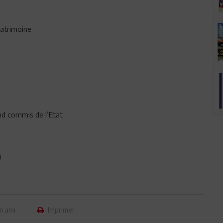
patrimoine
s
and commis de l’Etat
!
n ami
Imprimer