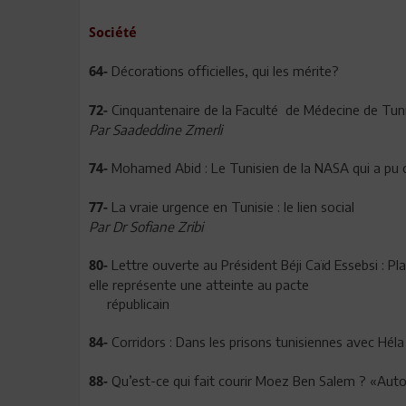
Société
Décorations officielles, qui les mérite?
64-
Cinquantenaire de la Faculté de Médecine de Tun
72-
Par Saadeddine Zmerli
Mohamed Abid : Le Tunisien de la NASA qui a pu c
74-
La vraie urgence en Tunisie : le lien social
77-
Par Dr Sofiane Zribi
Lettre ouverte au Président Béji Caïd Essebsi : Pla
80-
elle représente une atteinte au pacte
républicain
Corridors : Dans les prisons tunisiennes avec Hé
84-
Qu’est-ce qui fait courir Moez Ben Salem ? «Aut
88-