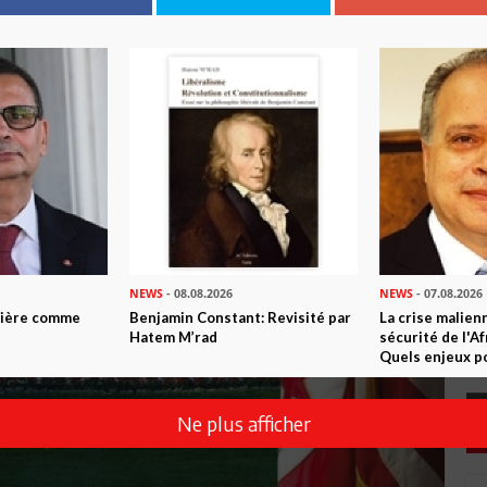
NEWS
- 08.08.2026
NEWS
- 07.08.2026
ntière comme
Benjamin Constant: Revisité par
La crise malien
Hatem M’rad
sécurité de l'A
Quels enjeux po
Ne plus afficher