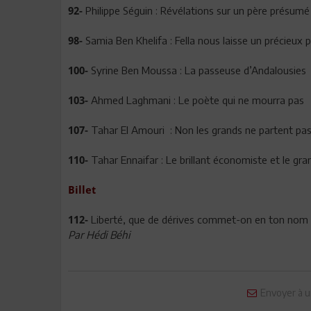
Philippe Séguin : Révélations sur un père présumé
92-
Samia Ben Khelifa : Fella nous laisse un précieux 
98-
Syrine Ben Moussa : La passeuse d’Andalousies
100-
Ahmed Laghmani : Le poète qui ne mourra pas
103-
Tahar El Amouri : Non les grands ne partent pa
107-
Tahar Ennaifar : Le brillant économiste et le gr
110-
Billet
Liberté, que de dérives commet-on en ton nom 
112-
Par Hédi Béhi
Envoyer à u