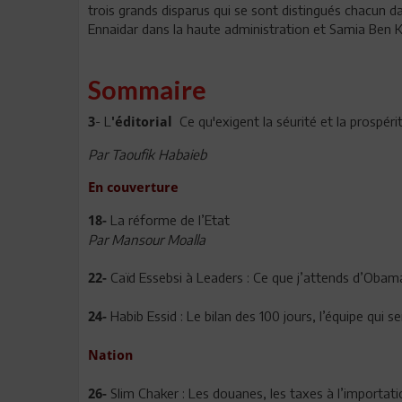
trois grands disparus qui se sont distingués chacun 
Ennaidar dans la haute administration et Samia Ben Kh
Sommaire
- L
Ce qu'exigent la séurité et la prospéri
3
'éditorial
Par Taoufik Habaieb
En couverture
La réforme de l’Etat
18-
Par Mansour Moalla
Caïd Essebsi à Leaders : Ce que j’attends d’Obam
22-
Habib Essid : Le bilan des 100 jours, l’équipe qu
24-
Nation
Slim Chaker : Les douanes, les taxes à l’importat
26-