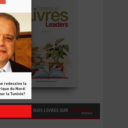
ne redessine la
frique du Nord:
ur la Tunisie?
COMMANDEZ NOS LIVRES SUR