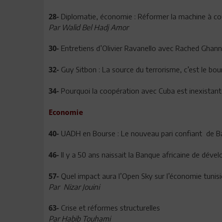
Diplomatie, économie : Réformer la machine à co
28-
Par Walid Bel Hadj Amor
Entretiens d’Olivier Ravanello avec Rached Ghan
30-
Guy Sitbon : La source du terrorisme, c’est le bou
32-
Pourquoi la coopération avec Cuba est inexistant
34-
Economie
UADH en Bourse : Le nouveau pari confiant de B
40-
Il y a 50 ans naissait la Banque africaine de dév
46-
Quel impact aura l’Open Sky sur l’économie tunis
57-
Par Nizar Jouini
Crise et réformes structurelles
63-
Par Habib Touhami