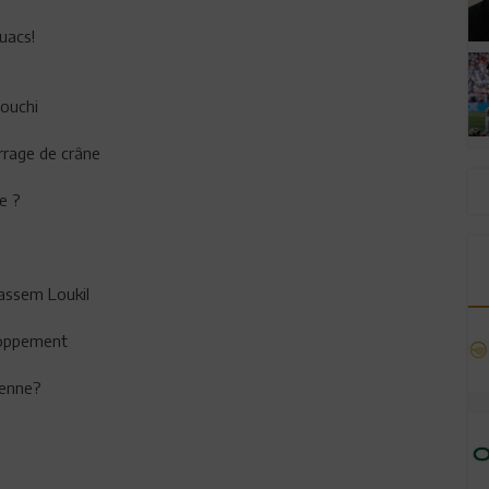
uacs!
nouchi
rrage de crâne
e ?
assem Loukil
eloppement
ienne?