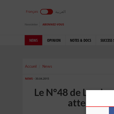
العربية
Français
Newsletter
ABONNEZ-VOUS
NEWS
OPINION
NOTES & DOCS
SUCCESS 
Accueil
News
NEWS
- 30.04.2015
Le N°48 de Leaders
attend d'