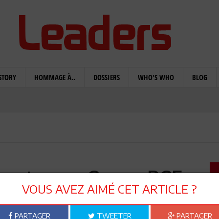
STORY
HOMMAGE À..
DOSSIERS
WHO'S WHO
BLOG
 est paru : Ce que BCE
VOUS AVEZ AIMÉ CET ARTICLE ?
Obama et du G7
PARTAGER
TWEETER
PARTAGER