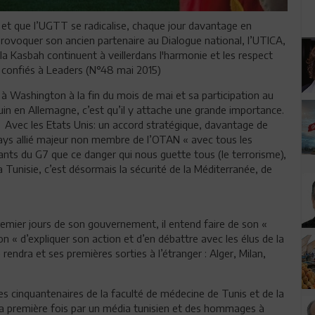
 et que l’UGTT se radicalise, chaque jour davantage en
provoquer son ancien partenaire au Dialogue national, l’UTICA,
à la Kasbah continuent à veillerdans l'harmonie et les respect
t confiés à Leaders (N°48 mai 2015)
à Washington à la fin du mois de mai et sa participation au
uin en Allemagne, c’est qu’il y attache une grande importance.
». Avec les Etats Unis: un accord stratégique, davantage de
 pays allié majeur non membre de l’OTAN « avec tous les
geants du G7 que ce danger qui nous guette tous (le terrorisme),
Tunisie, c’est désormais la sécurité de la Méditerranée, de
remier jours de son gouvernement, il entend faire de son «
n « d’expliquer son action et d’en débattre avec les élus de la
e rendra et ses premières sorties à l’étranger : Alger, Milan,
cinquantenaires de la faculté de médecine de Tunis et de la
r la première fois par un média tunisien et des hommages à