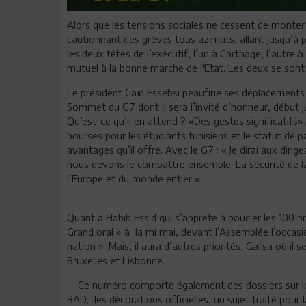
Alors que les tensions sociales ne cessent de monter
cautionnant des grèves tous azimuts, allant jusqu’à 
les deux têtes de l’exécutif, l’un à Carthage, l’autre 
mutuel à la bonne marche de l'Etat. Les deux se son
Le président Caïd Essebsi peaufine ses déplacements 
Sommet du G7 dont il sera l’invité d’honneur, début j
Qu’est-ce qu’il en attend ? «Des gestes significatifs
bourses pour les étudiants tunisiens et le statut de
avantages qu’il offre. Avec le G7 : « Je dirai aux diri
nous devons le combattre ensemble. La sécurité de la 
l’Europe et du monde entier ».
Quant à Habib Essid qui s’apprête à boucler les 100 p
Grand oral » à la mi mai, devant l’Assemblée l’occasio
nation ». Mais, il aura d’autres priorités, Gafsa où il s
Bruxelles et Lisbonne.
Ce numéro comporte également des dossiers sur les 
BAD, les décorations officielles, un sujet traité pou