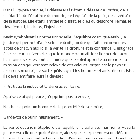
Dans l’Egypte antique, la déesse Maât était la déesse de l'ordre, de la
solidarité, de l'équilibre du monde, de l'équité, de la paix, de la vérité et
de la justice). Elle était l’antithèse d’Isfet, le dieu du désordre, le mal, le
dévoiement, le chaos, l'injustice.
Maât symbolisait la norme universelle, l'équilibre cosmique établi, la
justice qui permet d'agir selon le droit, l'ordre qui fait conformer les
actes de chacun aux lois, la vérité, la droiture et la confiance. C'est grâce
à ces valeurs universelles que le monde pourrait fonctionner de façon
harmonieuse. Elles sont la lumière que le soleil apporte au monde. La
mission des gouvernants relève de ces valeurs : organiser le pays et
assurer son unité, de sorte qu'ils jugent les hommes et anéantissent Isfet.
Ils devraient faire leurs la devise :
« Pratique la justice et tu dureras sur terre.
Apaise celui qui pleure ; n'opprime pas la veuve;
Ne chasse point un homme de la propriété de son père;
Garde-toi de punir injustement. »
La vérité est une métaphore de l'équilibre, la balance, l'harmonie. Aussi la
Justice est-elle une qualité divine, alors que le jugement est un défaut
humain. Le jugement est une action d'un sujet envers un objet, la justice