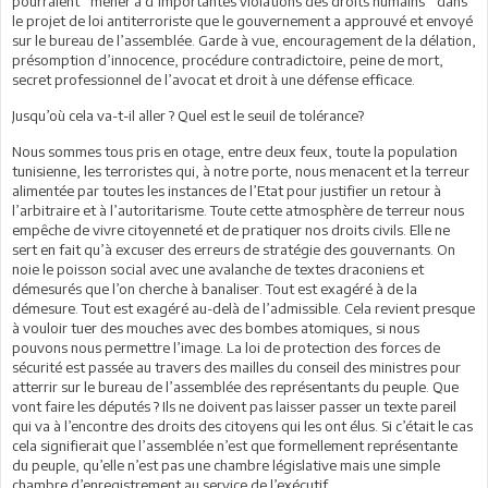
pourraient ‘’mener à d’importantes violations des droits humains’’ dans
le projet de loi antiterroriste que le gouvernement a approuvé et envoyé
sur le bureau de l’assemblée. Garde à vue, encouragement de la délation,
présomption d’innocence, procédure contradictoire, peine de mort,
secret professionnel de l’avocat et droit à une défense efficace.
Jusqu’où cela va-t-il aller ? Quel est le seuil de tolérance?
Nous sommes tous pris en otage, entre deux feux, toute la population
tunisienne, les terroristes qui, à notre porte, nous menacent et la terreur
alimentée par toutes les instances de l’Etat pour justifier un retour à
l’arbitraire et à l’autoritarisme. Toute cette atmosphère de terreur nous
empêche de vivre citoyenneté et de pratiquer nos droits civils. Elle ne
sert en fait qu’à excuser des erreurs de stratégie des gouvernants. On
noie le poisson social avec une avalanche de textes draconiens et
démesurés que l’on cherche à banaliser. Tout est exagéré à de la
démesure. Tout est exagéré au-delà de l’admissible. Cela revient presque
à vouloir tuer des mouches avec des bombes atomiques, si nous
pouvons nous permettre l’image. La loi de protection des forces de
sécurité est passée au travers des mailles du conseil des ministres pour
atterrir sur le bureau de l’assemblée des représentants du peuple. Que
vont faire les députés ? Ils ne doivent pas laisser passer un texte pareil
qui va à l’encontre des droits des citoyens qui les ont élus. Si c’était le cas
cela signifierait que l’assemblée n’est que formellement représentante
du peuple, qu’elle n’est pas une chambre législative mais une simple
chambre d’enregistrement au service de l’exécutif.