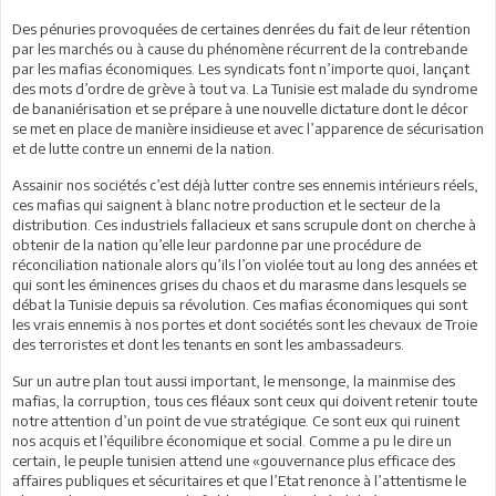
Des pénuries provoquées de certaines denrées du fait de leur rétention
par les marchés ou à cause du phénomène récurrent de la contrebande
par les mafias économiques. Les syndicats font n’importe quoi, lançant
des mots d’ordre de grève à tout va. La Tunisie est malade du syndrome
de bananiérisation et se prépare à une nouvelle dictature dont le décor
se met en place de manière insidieuse et avec l’apparence de sécurisation
et de lutte contre un ennemi de la nation.
Assainir nos sociétés c’est déjà lutter contre ses ennemis intérieurs réels,
ces mafias qui saignent à blanc notre production et le secteur de la
distribution. Ces industriels fallacieux et sans scrupule dont on cherche à
obtenir de la nation qu’elle leur pardonne par une procédure de
réconciliation nationale alors qu’ils l’on violée tout au long des années et
qui sont les éminences grises du chaos et du marasme dans lesquels se
débat la Tunisie depuis sa révolution. Ces mafias économiques qui sont
les vrais ennemis à nos portes et dont sociétés sont les chevaux de Troie
des terroristes et dont les tenants en sont les ambassadeurs.
Sur un autre plan tout aussi important, le mensonge, la mainmise des
mafias, la corruption, tous ces fléaux sont ceux qui doivent retenir toute
notre attention d’un point de vue stratégique. Ce sont eux qui ruinent
nos acquis et l’équilibre économique et social. Comme a pu le dire un
certain, le peuple tunisien attend une «gouvernance plus efficace des
affaires publiques et sécuritaires et que l’Etat renonce à l’attentisme le