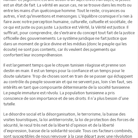
est un état de fait. La vérité en aucun cas, ne se trouve dans les mots ou
entre les mains d'un quelconque homme. Tout le reste, croyances ou
autres, n’est qu'inventions et mensonges. L'équilibre cosmique n'a rien à
faire avec notre perception humaine, culturelle, cultuelle et sociétale, de
ce qui est juste ou pas juste. La Justice est Vérité, la Vérité est Justice. Il
suffirait, pour comprendre, de s'extraire du concept tout fait de la justice
officielle des gouvernements. Le système juridique ne fait Justice que
dans un moment de grâce divine et les médias (donc le peuple qui les
écoute) ne sont pas contents, car ils veulent des jugements qui
confortent leur incompréhension.
Il est largement temps que le citoyen tunisien réagisse et prenne son
destin en main. Il est un temps pour la confiance et un temps pour le
doute salutaire. Trop de choses sont en train de se passer qui échappent
au contrôle du peuple souverain et qui ne servent pas, loin s’en faut, ses
intérêts en tant que composante déterminante de la société tunisienne.
Le peuple immature est révolu. La population tunisienne a pris
conscience de son importance et de ses droits. Il n’a plus besoin d’une
tutelle.
Le désordre social et la désorganisation, le terrorisme, la baisse des
visites touristiques, la loi antiterroriste, la loi de protection des forces de
sécurité, le recul très net de la liberté d’opinion et de la liberté
d’expression, baisse de la solidarité sociale. Tous ces facteurs combinés,
sont susceptibles de nous renvoyer à la case départ avec une révolution