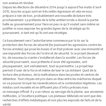
non avenue et révolue.
Depuis les élections de décembre 2014 jusqu’à aujourd’hui matin d’avril
2015, tous les acquis sont en très nette régression et cela ne nous
prépare à rien de bon, probablement une nouvelle dictature très
prochainement. Le prétexte de la lutte antiterroriste a donné la partie
belle au gouvernement pour faire un peu ce qu’il voulait sans même se
justifier ni nous exposer les grandes lignes de la stratégie qu’ils
poursuivent, si tant est qu’ils ont une stratégie.
Ce basculement vers l’autoritarisme commence par la loi sur la
protection des forces de sécurité (loi punissant les agressions contre les
forces armées) qui pose les bases d’un Etat policier avec une immunité et
une impunité des forces de l’ordre et de sécurité. Si ce projet devenait
loi, de nouveau la crainte s’installerait dans la société. Les forces de
sécurité pourraient, sous prétexte d’avoir été agressées, soit
physiquement, soit verbalement, tout se permettre. Le projet leur
permet d’user de la force et même de tuer le cas échéant. Quid de la
torture des prévenus, de la maltraitance dans les postes et centres de
détention. Tout citoyen est pris dans un étau entre les mâchoires duquel
on va pouvoir broyer les revendications et la contestation légitimes. Les
médias sont muselés et ne diffusent plus d’infos précises mais
un message officiel. Il y a un retour au servage de la plume, aux anciennes
méthodes, à l’inculture politique. Les plateaux télévisés ne sont que des
recherches d’effets médiatiques et non plus les exposés de faits et de la
vérité.