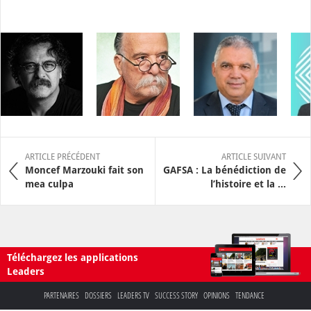
ARTICLE PRÉCÉDENT
ARTICLE SUIVANT
Moncef Marzouki fait son
GAFSA : La bénédiction de
mea culpa
l’histoire et la ...
Téléchargez les applications
Leaders
PARTENAIRES
DOSSIERS
LEADERS TV
SUCCESS STORY
OPINIONS
TENDANCE