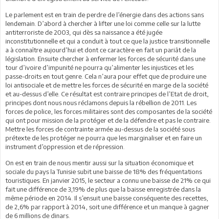
Le parlement est en train de perdre de l’énergie dans des actions sans
lendemain. D’abord à chercher à lifter une loi comme celle sur la lutte
antiterroriste de 2003, qui dès sa naissance a été jugée
inconstitutionnelle et qui a conduit à tout ce que la justice transitionnelle
a à connaître aujourd’hui et dont ce caractère en fait un pariât de la
législation. Ensuite chercher à enfermer les forces de sécurité dans une
tour d’ivoire d’impunité ne pourra qu’alimenter les injustices et les
passe-droits en tout genre. Cela n’aura pour effet que de produire une
loi antisociale et de mettre les forces de sécurité en marge de la société
et au-dessus d’elle. Ce résultat est contraire principes de l’Etat de droit,
principes dont nous nous réclamons depuis la rébellion de 2011. Les
forces de police, les forces militaires sont des composantes de la société
qui ont pour mission de la protéger et de la défendre et pas le contraire.
Mettre les forces de contrainte armée au-dessus de la société sous
prétexte de les protéger ne pourra que les marginaliser et en faire un
instrument d’oppression et de répression.
On est en train de nous mentir aussi sur la situation économique et
sociale du pays la Tunisie subit une baisse de 18% des fréquentations
touristiques. En janvier 2015, le secteur a connu une baisse de 21% ce qui
fait une différence de 3,19% de plus que la baisse enregistrée dans la
même période en 2014. Il s’ensuit une baisse conséquente des recettes,
de 2,6% par rapport à 2014, soit une différence et un manque à gagner
de 6 millions de dinars.