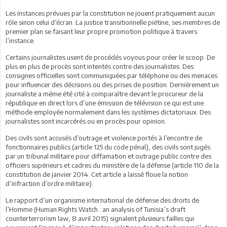
Les instances prévues par la constitution ne jouent pratiquement aucun
rôle sinon celui d’écran. La justice transitionnelle piétine, ses membres de
premier plan se faisant leur propre promotion politique à travers
l’instance.
Certains journalistes usent de procédés voyous pour créer le scoop. De
plus en plus de procès sont intentés contre des journalistes. Des
consignes officielles sont communiquées par téléphone ou des menaces
pour influencer des décisions ou des prises de position. Dernièrement un
journaliste a même été cité à comparaître devant le procureur de la
république en direct lors d’une émission de télévision ce qui est une
méthode employée normalement dans les systèmes dictatoriaux. Des
journalistes sont incarcérés ou en procès pour opinion.
Des civils sont accusés d’outrage et violence portés à l’encontre de
fonctionnaires publics (article 125 du code pénal), des civils sont jugés
par un tribunal militaire pour diffamation et outrage public contre des
officiers supérieurs et cadres du ministère de la défense (article 110 de la
constitution de janvier 2014. Cet article a laissé floue la notion
d’infraction d’ordre militaire).
Le rapport d’un organisme international de défense des droits de
l’Homme (Human Rights Watch : an analysis of Tunisia’s draft
counterterrorism law, 8 avril 2015) signalent plusieurs failles qui