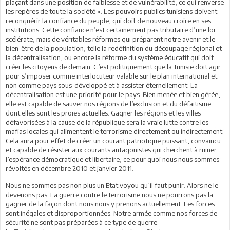
plaçant dans une position de faiblesse et de vulnérabilité, ce qui renverse
les repères de toute la société ». Les pouvoirs publics tunisiens doivent
reconquérir la confiance du peuple, qui doit de nouveau croire en ses
institutions. Cette confiance n’est certainement pas tributaire d’une loi
scélérate, mais de véritables réformes qui préparent notre avenir et le
bien-être de la population, telle la redéfinition du découpage régional et
la décentralisation, ou encore la réforme du système éducatif qui doit
créer les citoyens de demain. C’est politiquement que la Tunisie doit agir
pour s’imposer comme interlocuteur valable sur le plan international et
non comme pays sous-développé et à assister éternellement. La
décentralisation est une priorité pour le pays. Bien menée et bien gérée,
elle est capable de sauver nos régions de l’exclusion et du défaitisme
dont elles sont les proies actuelles. Gagner les régions et les villes
défavorisées à la cause de la république sera la vraie lutte contre les
mafias locales qui alimentent le terrorisme directement ou indirectement.
Cela aura pour effet de créer un courant patriotique puissant, convaincu
et capable de résister aux courants antagonistes qui cherchent à ruiner
l’espérance démocratique et libertaire, ce pour quoi nous nous sommes
révoltés en décembre 2010 et janvier 2011.
Nous ne sommes pas non plus un Etat voyou qu’il faut punir. Alors ne le
devenons pas. La guerre contre le terrorisme nous ne pourrons pas la
gagner de la façon dont nous nous y prenons actuellement. Les forces
sont inégales et disproportionnées. Notre armée comme nos forces de
sécurité ne sont pas préparées à ce type de guerre.