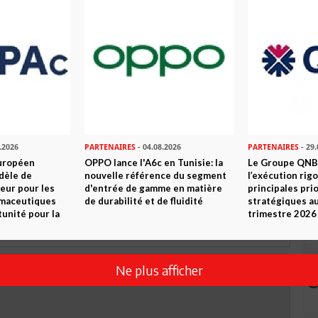
 ? PARTAGEZ-LE AVEC VOS AMIS !
TWEETER
ABONNEZ-VOUS
R CET ARTICLE
.2026
PARTENAIRES
- 04.08.2026
PARTENAIRES
- 29.
0
Commentaires
uropéen
OPPO lance l'A6c en Tunisie: la
Le Groupe QNB
dèle de
nouvelle référence du segment
l’exécution rig
eur pour les
d'entrée de gamme en matière
principales pri
Commenter
rmaceutiques
de durabilité et de fluidité
stratégiques a
tunité pour la
trimestre 2026
Ne plus afficher