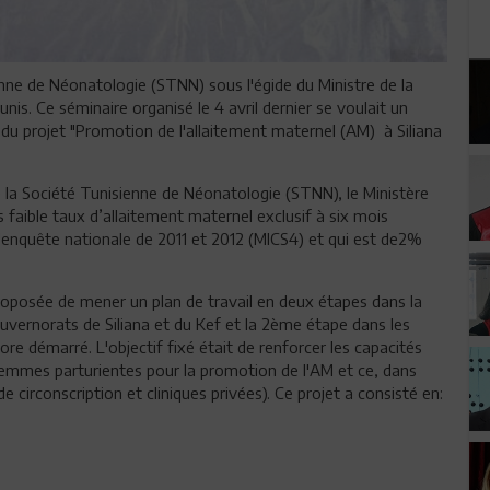
ienne de Néonatologie (STNN) sous l'égide du Ministre de la
nis. Ce séminaire organisé le 4 avril dernier se voulait un
n du projet "Promotion de l'allaitement maternel (AM) à Siliana
re la Société Tunisienne de Néonatologie (STNN), le Ministère
rès faible taux d’allaitement maternel exclusif à six mois
l'enquête nationale de 2011 et 2012 (MICS4) et qui est de2%
roposée de mener un plan de travail en deux étapes dans la
uvernorats de Siliana et du Kef et la 2ème étape dans les
e démarré. L'objectif fixé était de renforcer les capacités
femmes parturientes pour la promotion de l'AM et ce, dans
e circonscription et cliniques privées). Ce projet a consisté en: