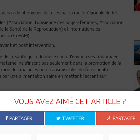
ages radiophoniques diffusés par la radio régionale du Kef
cales (Association Tunisienne des Sages-femmes, Association
 la Santé de la Reproduction) et internationales
rnel ou CoFAM)
avant et post intervention.
re de la Santé qui a donné le coup d'envoi à ses travaux en
t maternel ne s'inscrit pas seulement dans la promotion de la
ention des maladies non transmissibles du futur adulte,
e par une alimentation saine en mettant l'accent sur
rats de Béjà et de Jendouba, les participants du séminaire ont
VOUS AVEZ AIMÉ CET ARTICLE ?
ergue les leçons tirées et en formulant des
PARTAGER
TWEETER
PARTAGER
n ami
Imprimer