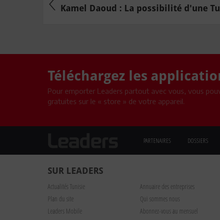
Kamel Daoud : La possibilité d'une Tu
Téléchargez les applicati
Pour emporter Leaders partout avec vous, vous pouv
gratuites sur le « store » de votre appareil.
PARTENAIRES
DOSSIERS
SUR LEADERS
Actualités Tunisie
Annuaire des entreprises
Plan du site
Qui sommes nous
Leaders Mobile
Abonnez-vous au mensuel