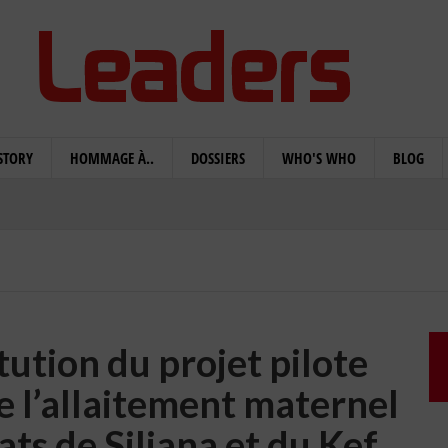
STORY
HOMMAGE À..
DOSSIERS
WHO'S WHO
BLOG
tution du projet pilote
e l’allaitement maternel
ts de Siliana et du Kef