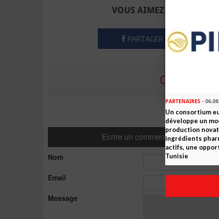
VOUS AIMEZ CET ARTICLE
PARTAGER
COMMENTE
PARTENAIRES
- 06.08
Un consortium e
développe un mo
production novat
Ecrire un commentaire
ingrédients pha
actifs, une oppor
Nom
Tunisie
Email
Message