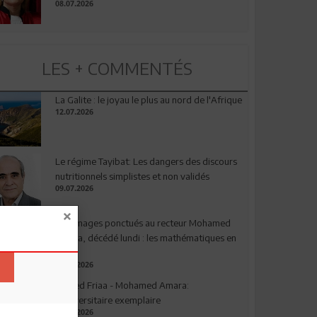
08.07.2026
LES + COMMENTÉS
La Galite : le joyau le plus au nord de l'Afrique
12.07.2026
Le régime Tayibat: Les dangers des discours
nutritionnels simplistes et non validés
09.07.2026
Hommages ponctués au recteur Mohamed
Amara, décédé lundi : les mathématiques en
deuil
03.08.2026
Ahmed Friaa - Mohamed Amara:
l’Universitaire exemplaire
04.08.2026