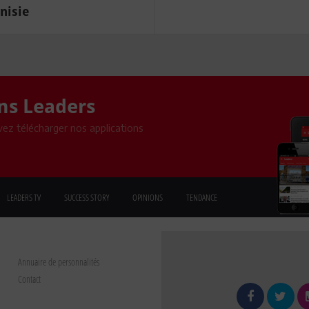
nisie
ons Leaders
ez télécharger nos applications
LEADERS TV
SUCCESS STORY
OPINIONS
TENDANCE
Annuaire de personnalités
Contact