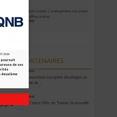
Abdelaziz Kacem: L’arabophobie s’en prend
aux chiffres arabes
09.07.2026
07.2026
PARTENAIRES
 poursuit
oureuse de ses
orités
06.08.2026
u deuxième
Un consortium européen développe un
modèle de ...
04.08.2026
OPPO lance l'A6c en Tunisie: la nouvelle
...