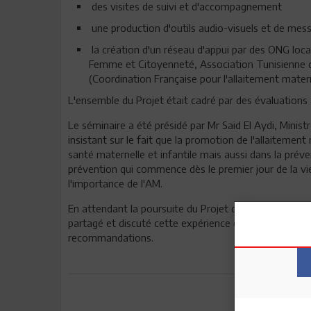
des visites de suivi et d'accompagnement
une production d'outils audio-visuels et de mess
la création d'un réseau d'appui par des ONG lo
Femme et Citoyenneté, Association Tunisienne de
(Coordination Française pour l'allaitement mate
L'ensemble du Projet était cadré par des évaluations 
Le séminaire a été présidé par Mr Said El Aydi, Minist
insistant sur le fait que la promotion de l'allaitemen
santé maternelle et infantile mais aussi dans la prév
prévention qui commence dès le premier jour de la vi
l'importance de l'AM.
En attendant la poursuite du Projet dans les gouverno
partagé et discuté cette expérience en mettant en ex
recommandations.
Envoyer à u