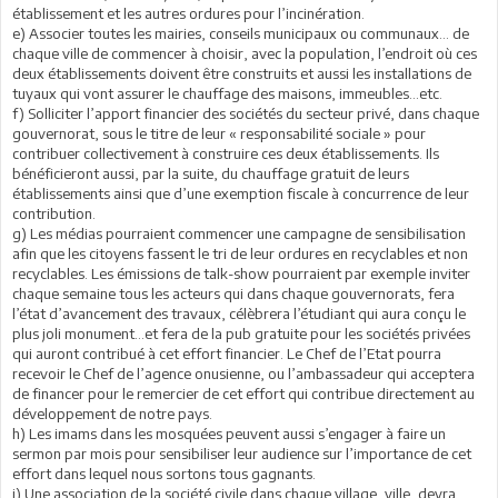
établissement et les autres ordures pour l’incinération.
e) Associer toutes les mairies, conseils municipaux ou communaux… de
chaque ville de commencer à choisir, avec la population, l’endroit où ces
deux établissements doivent être construits et aussi les installations de
tuyaux qui vont assurer le chauffage des maisons, immeubles…etc.
f) Solliciter l’apport financier des sociétés du secteur privé, dans chaque
gouvernorat, sous le titre de leur « responsabilité sociale » pour
contribuer collectivement à construire ces deux établissements. Ils
bénéficieront aussi, par la suite, du chauffage gratuit de leurs
établissements ainsi que d’une exemption fiscale à concurrence de leur
contribution.
g) Les médias pourraient commencer une campagne de sensibilisation
afin que les citoyens fassent le tri de leur ordures en recyclables et non
recyclables. Les émissions de talk-show pourraient par exemple inviter
chaque semaine tous les acteurs qui dans chaque gouvernorats, fera
l’état d’avancement des travaux, célèbrera l’étudiant qui aura conçu le
plus joli monument…et fera de la pub gratuite pour les sociétés privées
qui auront contribué à cet effort financier. Le Chef de l’Etat pourra
recevoir le Chef de l’agence onusienne, ou l’ambassadeur qui acceptera
de financer pour le remercier de cet effort qui contribue directement au
développement de notre pays.
h) Les imams dans les mosquées peuvent aussi s’engager à faire un
sermon par mois pour sensibiliser leur audience sur l’importance de cet
effort dans lequel nous sortons tous gagnants.
i) Une association de la société civile dans chaque village, ville, devra