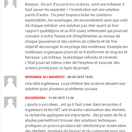
Bonjour, On est d'accord nos ordures, sont une richesse: il
faut savoir les exploiter !. l’incinération est une solution
parmi d'autre...On peut toujours lister les solutions
exploitables, les avantages, les inconvénients ainsi que coût
de chaque solution. une solution pas cher ayant un bon
rapport qualité/prix et un ROI assez intéressent qui pourrait
convenir à notre Tunisie est d'implémenter au niveau de
chaque gouvernorat des centres de collecte et de Trie.
objectif encourager le recyclage des matériaux. Exemple les
matériaux organiques pourrait se transformer en engrais et
terreaux. Les métaux, le plastique refondu et revendu.
L'état pourrait même créer de l'emploie et associer des
acteurs privés pour ce type de projet...
MOHAMED ALI MAHRESSI
- 08-04-2015 19:03
Une idée ingénieuse. Le problème des ordures devient une
solution pour plusieurs problèmes sociaux.
BOUKINDIRA
- 11-04-2015 11:34
j ajoute a vos idees , est qu li faut creer dans les ecoles d
ingenieurs et les ISET une branche valorisation des dechets.
la recherche appliquee est importante . des projets de fin d
etudes permettront trouver des solutions techniques
pratiques.on pourra produire de l electicité par inceniration
des dechets, produire du biogaz et du composte pour nos