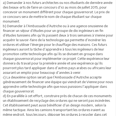
a) Demander à nos futurs architectes ou nos étudiants de dernière année
des beaux-arts de faire un concours d’ici au mois de juillet 2015, pour
concevoir un monument différent pour chaque gouvernorat. Le prix de
ce concours sera de mettre le nom de chaque étudiant sur chaque
monument.
b) Demander à l’Ambassade d’Autriche ou à une agence onusienne de
financer un séjour d’études pour un groupe de dix ingénieurs en fin
d’études tunisiens afin qu’ils passent deux à trois semaines à Vienne pour
acquérir le savoir-faire de la technologie qui permette d’incinérer les
ordures et utiliser l’énergie pour le chauffage des maisons. Ces futurs
ingénieurs auront la tâche d’apprendre à tous les ingénieurs de leur
promotion cette technologie afin qu’ils se divisent en groupe dans
chaque gouvernorat pour implémenter ce projet. Cette expérience leur
donnera du travail pour la première année et une expérience qu’ils
pourront plus tard appliquer dans d’autres pays arabes ou africains leur
assurant un emploi pour beaucoup d’années à venir.
c) La deuxième option serait que l’Ambassade d’Autriche accepte
généreusement de financer une équipe qui viendrait de Vienne pour nous
apprendre cette technologie afin que nous puissions l’appliquer dans
chaque gouvernorat.
d) En parallèle à cet effort, construire près de chacun de ces monuments
un établissement de recyclage des ordures qui ne seront pas incinérées.
Cet établissement peut aussi bénéficier d’un design modern, selon la
même tactique. Ainsi les camions transportant les ordures iraient au
même endroit, tous les jours, déposer les ordures à recycler dans cet