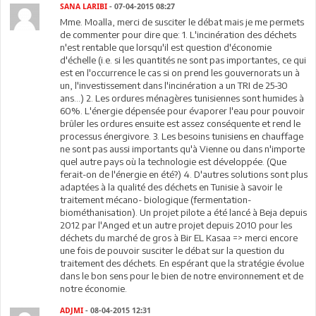
SANA LARIBI
- 07-04-2015 08:27
Mme. Moalla, merci de susciter le débat mais je me permets
de commenter pour dire que: 1. L'incinération des déchets
n'est rentable que lorsqu'il est question d'économie
d'échelle (i.e. si les quantités ne sont pas importantes, ce qui
est en l'occurrence le cas si on prend les gouvernorats un à
un, l'investissement dans l'incinération a un TRI de 25-30
ans...) 2. Les ordures ménagères tunisiennes sont humides à
60%. L'énergie dépensée pour évaporer l'eau pour pouvoir
brûler les ordures ensuite est assez conséquente et rend le
processus énergivore. 3. Les besoins tunisiens en chauffage
ne sont pas aussi importants qu'à Vienne ou dans n'importe
quel autre pays où la technologie est développée. (Que
ferait-on de l'énergie en été?) 4. D'autres solutions sont plus
adaptées à la qualité des déchets en Tunisie à savoir le
traitement mécano- biologique (fermentation-
biométhanisation). Un projet pilote a été lancé à Beja depuis
2012 par l'Anged et un autre projet depuis 2010 pour les
déchets du marché de gros à Bir EL Kasaa => merci encore
une fois de pouvoir susciter le débat sur la question du
traitement des déchets. En espérant que la stratégie évolue
dans le bon sens pour le bien de notre environnement et de
notre économie.
ADJMI
- 08-04-2015 12:31