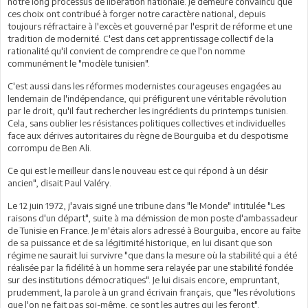
notre long processus de libération nationale. Je demeure convaincu que
ces choix ont contribué à forger notre caractère national, depuis
toujours réfractaire à l'excès et gouverné par l'esprit de réforme et une
tradition de modernité. C'est dans cet apprentissage collectif de la
rationalité qu'il convient de comprendre ce que l'on nomme
communément le "modèle tunisien".
C'est aussi dans les réformes modernistes courageuses engagées au
lendemain de l'indépendance, qui préfigurent une véritable révolution
par le droit, qu'il faut rechercher les ingrédients du printemps tunisien.
Cela, sans oublier les résistances politiques collectives et individuelles
face aux dérives autoritaires du règne de Bourguiba et du despotisme
corrompu de Ben Ali.
Ce qui est le meilleur dans le nouveau est ce qui répond à un désir
ancien", disait Paul Valéry.
Le 12 juin 1972, j'avais signé une tribune dans "le Monde" intitulée "Les
raisons d'un départ", suite à ma démission de mon poste d'ambassadeur
de Tunisie en France. Je m'étais alors adressé à Bourguiba, encore au faîte
de sa puissance et de sa légitimité historique, en lui disant que son
régime ne saurait lui survivre "que dans la mesure où la stabilité qui a été
réalisée par la fidélité à un homme sera relayée par une stabilité fondée
sur des institutions démocratiques". Je lui disais encore, empruntant,
prudemment, la parole à un grand écrivain français, que "les révolutions
que l'on ne fait pas soi-même, ce sont les autres qui les feront".