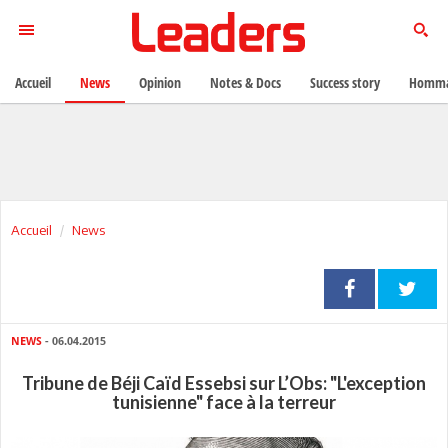
Accueil
News
Opinion
Notes & Docs
Success story
Homma
Accueil
News
NEWS
- 06.04.2015
Tribune de Béji Caïd Essebsi sur L’Obs: "L'exception
tunisienne" face à la terreur