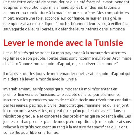
Et c'est cette volonté de ressouder ce qui a été fracturé, avant, pendant,
et après la révolution, qui m'a amené, après bien des hésitations, à
annoncer ma candidature à la magistrature suprême. Mes compatriotes
m'ont, encore une fois, accordé leur confiance. Je leur en sais gré. Je
m'emploierai à en être digne, à porter fièrement leurs voix, à veiller à la
sauvegarde de leurs libertés, à défendre leurs intérêts dans le monde.
Lever le monde avec la Tunisie
Les difficultés qui se posent à mon pays sont à la mesure des attentes
légitimes de son peuple. Toutes deux sont incommensurables. Archimède
disait : « Donnez-moi un point d'appui, et je soulèverai le monde."
Il m'arrive tous les jours de me demander quel serait ce point d'appui qui
m'aiderait à lever le monde avec la Tunisie.
Invariablement, les réponses qui s'imposent à moi m'orientent en
premier lieu vers les Tunisiens. Une société qui a su, par elle-même,
inscrire sur les premières pages de ce XXIe siècle une révolution conduite
par les jeunes, pacifique, civile, démocratique, féminine, et qui a enjoint
le compromis à ses élites, ne peut être qu'un partenaire averti dans la
résolution graduelle et concertée des problèmes qui se posent à elle. Les
jeunes sont au premier plan de mes préoccupations. Je m'emploierai sans
relâche à ce qu'ils occupent un rang à la mesure des sacrifices qu'ils ont
consentis pour libérer la Tunisie.