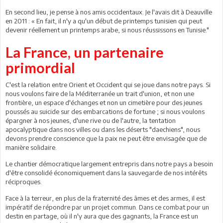
En second lieu, je pense à nos amis occidentaux. Je l'avais dit à Deauville
en 2011 : « En fait, il n'y a qu'un début de printemps tunisien qui peut
devenir réellement un ­printemps arabe, si nous réussissons en Tunisie."
La France, un partenaire
primordial
C'est la relation entre Orient et Occident qui se joue dans notre pays. Si
nous voulons faire de la Méditerranée un trait d'union, et non une
frontière, un espace d'échanges et non un cimetière pour des jeunes
poussés au suicide sur des embarcations de fortune ; si nous voulons
épargner à nos jeunes, d'une rive ou de l'autre, la tentation
apocalyptique dans nos villes ou dans les déserts "daechiens", nous
devons prendre conscience que la paix ne peut être envisagée que de
manière solidaire.
Le chantier démocratique largement entrepris dans notre pays a besoin
d'être consolidé économiquement dans la sauvegarde de nos intérêts
réciproques.
Face à la terreur, en plus de la fraternité des âmes et des armes, il est
impératif de répondre par un projet commun. Dans ce combat pour un
destin en partage, où il n'y aura que des gagnants, la France est un