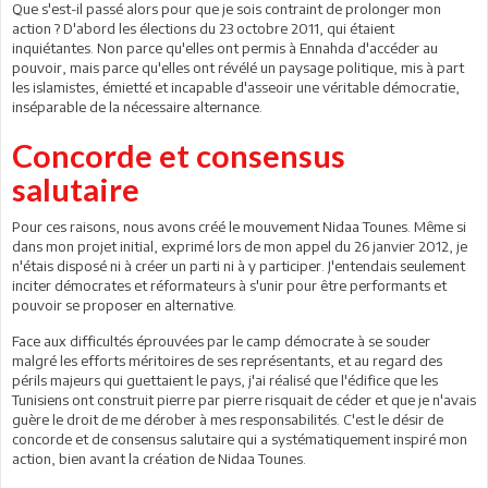
Que s'est-il passé alors pour que je sois contraint de prolonger mon
action ? D'abord les élections du 23 octobre 2011, qui étaient
inquiétantes. Non parce qu'elles ont permis à Ennahda d'accéder au
pouvoir, mais parce qu'elles ont révélé un paysage politique, mis à part
les islamistes, émietté et incapable d'asseoir une véritable démocratie,
inséparable de la nécessaire alternance.
Concorde et consensus
salutaire
Pour ces raisons, nous avons créé le mouvement Nidaa Tounes. Même si
dans mon projet initial, exprimé lors de mon appel du 26 janvier 2012, je
n'étais disposé ni à créer un parti ni à y participer. J'entendais seulement
inciter démocrates et réformateurs à s'unir pour être performants et
pouvoir se proposer en alternative.
Face aux difficultés éprouvées par le camp démocrate à se souder
malgré les efforts méritoires de ses représentants, et au regard des
périls majeurs qui guettaient le pays, j'ai réalisé que l'édifice que les
Tunisiens ont construit pierre par pierre risquait de céder et que je n'avais
guère le droit de me ­dérober à mes responsabilités. C'est le désir de
concorde et de consensus salutaire qui a systématiquement inspiré mon
action, bien avant la création de Nidaa Tounes.