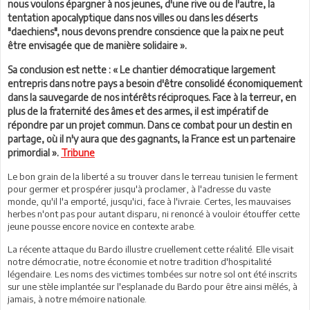
nous voulons épargner à nos jeunes, d'une rive ou de l'autre, la
tentation apocalyptique dans nos villes ou dans les déserts
"daechiens", nous devons prendre conscience que la paix ne peut
être envisagée que de manière solidaire ».
Sa conclusion est nette : « Le chantier démocratique largement
entrepris dans notre pays a besoin d'être consolidé économiquement
dans la sauvegarde de nos intérêts réciproques. Face à la terreur, en
plus de la fraternité des âmes et des armes, il est impératif de
répondre par un projet commun. Dans ce combat pour un destin en
partage, où il n'y aura que des gagnants, la France est un partenaire
primordial ».
Tribune
Le bon grain de la liberté a su trouver dans le terreau tunisien le ferment
pour germer et prospérer jusqu'à proclamer, à l'adresse du vaste
monde, qu'il l'a emporté, jusqu'ici, face à l'ivraie. Certes, les mauvaises
herbes n'ont pas pour autant disparu, ni renoncé à vouloir étouffer cette
jeune pousse encore novice en contexte arabe.
La récente attaque du Bardo illustre cruellement cette réalité. Elle visait
notre démocratie, notre économie et notre tradition d'hospitalité
légendaire. Les noms des victimes tombées sur notre sol ont été inscrits
sur une stèle implantée sur l'esplanade du Bardo pour être ainsi mêlés, à
jamais, à notre mémoire nationale.