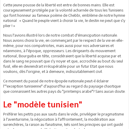
Cette jeune pousse de la liberté est entre de bonnes mains. Elle est
courageusement protégée par la volonté acharnée de tous les Tunisiens
qui font honneur au fameux poème de Chebbi, emblème de notre hymne
national : « Quand le peuple vient à choisir la vie, le destin ne peut que s'y
plier ! »
Nous l'avions illustré lors de notre combat d'émancipation nationale.
Nous avions choisi la vie, en commençant par le respect de la vie en elle-
même, pour nos compatriotes, mais aussi pour nos adversaires et
néanmoins, à l'époque, oppresseurs. Les dirigeants du mouvement
national, Bourguiba en tête, considéraient que la liberté acquise par et
dans le sang ne pouvait que s'y noyer et que, accrochée au bout du seul
fusil, elle en deviendrait irrécupérable pour un futur Etat que nous
voulions, dès l'origine, et à demeure, indiscutablement civil.
Ce moment du passé de notre épopée nationale peut-il éclairer
l'"exception tunisienne" d'aujourd'hui au regard du paysage chaotique
que connaissent les autres pays du "printemps arabe"? Sans aucun doute.
Le "modèle tunisien"
Préférer les petits pas aux sauts dans le vide, privilégier le pragmatisme
à l'aventurisme, la négociation à l'affrontement, la modération aux
surenchères, la raison au fanatisme, tels sont les principes qui ont guidé