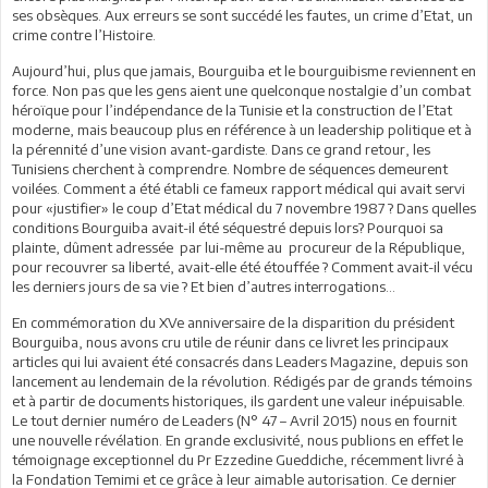
ses obsèques. Aux erreurs se sont succédé les fautes, un crime d’Etat, un
crime contre l’Histoire.
Aujourd’hui, plus que jamais, Bourguiba et le bourguibisme reviennent en
force. Non pas que les gens aient une quelconque nostalgie d’un combat
héroïque pour l’indépendance de la Tunisie et la construction de l’Etat
moderne, mais beaucoup plus en référence à un leadership politique et à
la pérennité d’une vision avant-gardiste. Dans ce grand retour, les
Tunisiens cherchent à comprendre. Nombre de séquences demeurent
voilées. Comment a été établi ce fameux rapport médical qui avait servi
pour «justifier» le coup d’Etat médical du 7 novembre 1987 ? Dans quelles
conditions Bourguiba avait-il été séquestré depuis lors? Pourquoi sa
plainte, dûment adressée par lui-même au procureur de la République,
pour recouvrer sa liberté, avait-elle été étouffée ? Comment avait-il vécu
les derniers jours de sa vie ? Et bien d’autres interrogations...
En commémoration du XVe anniversaire de la disparition du président
Bourguiba, nous avons cru utile de réunir dans ce livret les principaux
articles qui lui avaient été consacrés dans Leaders Magazine, depuis son
lancement au lendemain de la révolution. Rédigés par de grands témoins
et à partir de documents historiques, ils gardent une valeur inépuisable.
Le tout dernier numéro de Leaders (N° 47 – Avril 2015) nous en fournit
une nouvelle révélation. En grande exclusivité, nous publions en effet le
témoignage exceptionnel du Pr Ezzedine Gueddiche, récemment livré à
la Fondation Temimi et ce grâce à leur aimable autorisation. Ce dernier