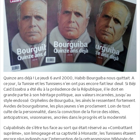
Quinze ans déjà ! Le jeudi 6 avril 2000, Habib Bourguiba nous quittait. A
ce jour, la Tunisie et les Tunisiens n’en ont pas encore fait leur deuil. Si Béji
Caïd Essebsi a été élu à la présidence de la République, il le doit en
grande partie à son héritage politique, aux valeurs incarnées, jusqu’au
style endossé. Orphelins de Bourguiba, les aînés le ressentent fortement.
Avides de bourguibisme, les plus jeunes s’en proclament. Loin de tout
culte de la personnalité, dans la conviction de la force des idées,
anticipatrices, visionnaires, ancrées dans le progrès et la modernité.
Culpabilisés de s’être tus face au sort qui était réservé au «Combattant
suprême», son limogeage et sa captivité à Monastir, les Tunisiens étaient
encore plus indignés par l’interruption de la retransmission télévisée de