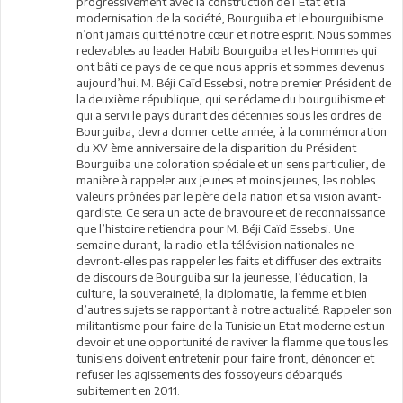
progressivement avec la construction de l’Etat et la
modernisation de la société, Bourguiba et le bourguibisme
n’ont jamais quitté notre cœur et notre esprit. Nous sommes
redevables au leader Habib Bourguiba et les Hommes qui
ont bâti ce pays de ce que nous appris et sommes devenus
aujourd’hui. M. Béji Caïd Essebsi, notre premier Président de
la deuxième république, qui se réclame du bourguibisme et
qui a servi le pays durant des décennies sous les ordres de
Bourguiba, devra donner cette année, à la commémoration
du XV ème anniversaire de la disparition du Président
Bourguiba une coloration spéciale et un sens particulier, de
manière à rappeler aux jeunes et moins jeunes, les nobles
valeurs prônées par le père de la nation et sa vision avant-
gardiste. Ce sera un acte de bravoure et de reconnaissance
que l’histoire retiendra pour M. Béji Caïd Essebsi. Une
semaine durant, la radio et la télévision nationales ne
devront-elles pas rappeler les faits et diffuser des extraits
de discours de Bourguiba sur la jeunesse, l’éducation, la
culture, la souveraineté, la diplomatie, la femme et bien
d’autres sujets se rapportant à notre actualité. Rappeler son
militantisme pour faire de la Tunisie un Etat moderne est un
devoir et une opportunité de raviver la flamme que tous les
tunisiens doivent entretenir pour faire front, dénoncer et
refuser les agissements des fossoyeurs débarqués
subitement en 2011.