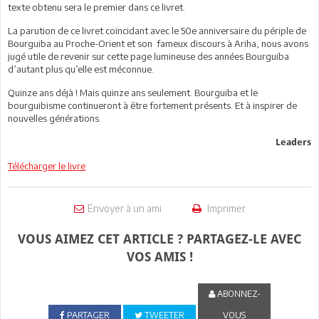
texte obtenu sera le premier dans ce livret.
La parution de ce livret coïncidant avec le 50e anniversaire du périple de
Bourguiba au Proche-Orient et son fameux discours à Ariha, nous avons
jugé utile de revenir sur cette page lumineuse des années Bourguiba
d’autant plus qu’elle est méconnue.
Quinze ans déjà ! Mais quinze ans seulement. Bourguiba et le
bourguibisme continueront à être fortement présents. Et à inspirer de
nouvelles générations.
Leaders
Télécharger le livre
Envoyer à un ami
Imprimer
VOUS AIMEZ CET ARTICLE ? PARTAGEZ-LE AVEC
VOS AMIS !
ABONNEZ-
PARTAGER
TWEETER
VOUS