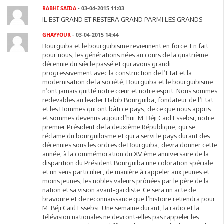
RABHI SAIDA
- 03-04-2015 11:03
IL EST GRAND ET RESTERA GRAND PARMI LES GRANDS
GHAYYOUR
- 03-04-2015 14:44
Bourguiba et le bourguibisme reviennent en force. En fait
pour nous, les générations nées au cours de la quatrième
décennie du siècle passé et qui avons grandi
progressivement avec la construction de l’Etat et la
modernisation de la société, Bourguiba et le bourguibisme
n’ont jamais quitté notre cœur et notre esprit. Nous sommes
redevables au leader Habib Bourguiba, fondateur de l’Etat
et les Hommes qui ont bâti ce pays, de ce que nous appris
et sommes devenus aujourd’hui. M. Béji Caïd Essebsi, notre
premier Président de la deuxième République, qui se
réclame du bourguibisme et qui a servi le pays durant des
décennies sous les ordres de Bourguiba, devra donner cette
année, à la commémoration du XV ème anniversaire de la
disparition du Président Bourguiba une coloration spéciale
et un sens particulier, de manière à rappeler aux jeunes et
moins jeunes, les nobles valeurs prônées par le père de la
nation et sa vision avant-gardiste. Ce sera un acte de
bravoure et de reconnaissance que l’histoire retiendra pour
M. Béji Caïd Essebsi. Une semaine durant, la radio et la
télévision nationales ne devront-elles pas rappeler les