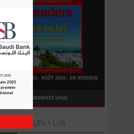
07.2026
LEADERS N° 183 - AOÛT 2026 : EN KIOSQUE
tats 2025
 premier
tionnel
ABONNEZ-VOUS
LES + LUS