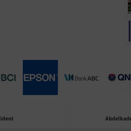
cident
Abdelkader