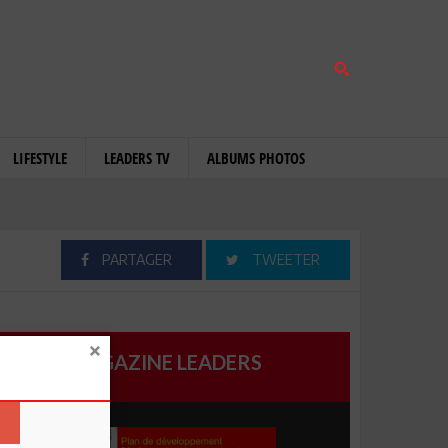
LIFESTYLE
LEADERS TV
ALBUMS PHOTOS
PARTAGER
TWEETER
MAGAZINE LEADERS