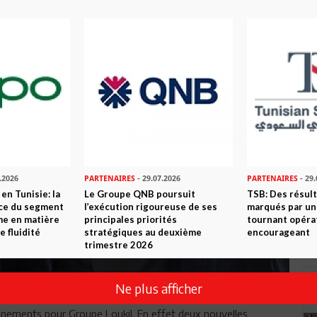
.2026
PARTENAIRES
- 29.07.2026
PARTENAIRES
- 29.
en Tunisie: la
Le Groupe QNB poursuit
TSB: Des résul
nce du segment
l’exécution rigoureuse de ses
marqués par un
me en matière
principales priorités
tournant opéra
e fluidité
stratégiques au deuxième
encourageant
trimestre 2026
Ne plus afficher
vénements pour Groupe Loukil. En effet deux nouvelles