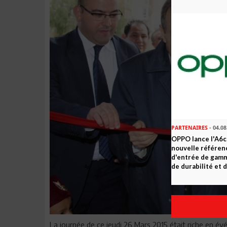
PARTENAIRES
- 04.08
OPPO lance l'A6c 
nouvelle référe
d'entrée de gam
de durabilité et d
La journée de ce jeudi 26 Mars 2015 était riche en é